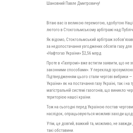
Шановний Павле Дмитровичу!
Вітаю вас із великою перемогою, здобутою Нац
лютого в Стокгольмському арбітражі над Публі
Як відомо, Стокгольмський арбітраж зобов’язав
за недопостачання узгоджених обсягів газу для 
«Нафтогаз України» $2,56 млрд.
Проте в «Газпромі» вже встигли заявити, що не з
законними способами». У перекладі зрозумілою
Підтвердженням цього стали чергові вибрики — 
України» як на постачання газу Україні, так і н
магістральній системі газогонів, що виникло че
територією нашої країни.
Тож на сьогодні перед Україною постав чергови
наслідок, опрацьовуються можливі заходи щодо 
Утім, це довгий, важкий та, можливо, не завжди 
такі обставини.