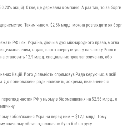
,23% акцій). Отже, це державна компанія. А раз так, то за борги
ідприємство. Таким чином, $2,56 млрд. можна розглядати як борг
ежать РФ і які Україна, діючи в дусі міжнародного права, могла
 вищезазначеним, гадаю, варто звернути увагу на частку Росії в
а становить 12,9 млрд. спеціальних прав запозичення, або
наних Націй. Його діяльність спрямовує Рада керуючих, в якій
. До повноважень ради належить, зокрема, визначення й
перегляд частки РФ у ньому в бік зменшення на $2,56 млрд., а
величину.
ому зобов’язання України перед ним — $12,1 млрд. Тому
му значному обсязі однозначно було б їй на руку.