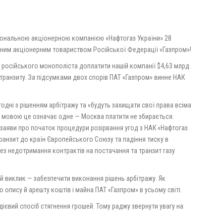
іональною акціонерною компанією «Нафтогаз України» 28
чним акціонерним товариством Російської Федерації «Газпром»!
 російського монополіста доплатити нашій компанії $4,63 млрд.
транзиту. За підсумками двох спорів ПАТ «Газпром» винне НАК
годні з рішенням арбітражу та «будуть захищати свої права всіма
 мовою це означає одне — Москва платити не збирається.
заяви про початок процедури розірвання угод з НАК «Нафтогаз
а транзит до країн Європейського Союзу та падіння тиску в
рез недотримання контрактів на постачання та транзит газу
й виклик — забезпечити виконання рішень арбітражу. Як
опису й арешту коштів і майна ПАТ «Газпром» в усьому світі.
дієвий спосіб стягнення грошей. Тому раджу звернути увагу на