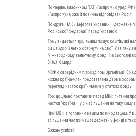
По-перше, власником ПАТ «Газпром» є уряд РФ (50
«Газпрому» може й повинна відповідати Росія.
По-друге, НАК «Нафтогаз України» — державне п
Російської Федерації перед Україною.
Тому видається доцільним пошук коштів, які нал
би швидко й легко обернути на свої. У зв’язку з
Міжнародному валютному фонді. На сьогодні вон
$18,318 млрд.
МВФ є своєрідним підрозділом Організації Об’єд
кожна країна-член представлена двома особами
перегляд часток країн-членів у статках фонду.
Тож доцільно поставити перед МВФ питання про 
частки України — у бік збільшення на таку саму 
Нині МВФ є головним нашим позикодавцем. У ціл
збільшення частки нашої держави у фонді в тако
Бажаю успіхів!