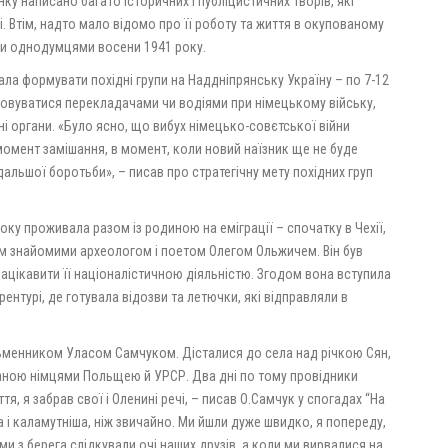
нку написано багато історичних і публіцистичних творів, які
і. Втім, надто мало відомо про її роботу та життя в окупованому
їми однодумцями восени 1941 року.
ла формувати похідні групи на Наддніпрянську Україну – по 7-12
штовуватися перекладачами чи водіями при німецькому війську,
і органи. «Було ясно, що вибух німецько-совєтської війни
 момент замішання, в момент, коли новий наїзник ще не буде
дальшої боротьби», – писав про стратегічну мету похідних груп
року проживала разом із родиною на еміграції – спочатку в Чехії,
воїм знайомими археологом і поетом Олегом Ольжичем. Він був
ацікавити її націоналістичною діяльністю. Згодом вона вступила
рентурі, де готувала відозви та летючки, які відправляли в
исьменником Уласом Самчуком. Дісталися до села над річкою Сян,
ною німцями Польщею й УРСР. Два дні по тому провідники
я, я забрав свої і Оленині речі, – писав О.Самчук у спогадах “На
ша і каламутніша, ніж звичайно. Ми йшли дуже швидко, я попереду,
и з берега слідкували очі наших друзів, а коли ми вирвалися на