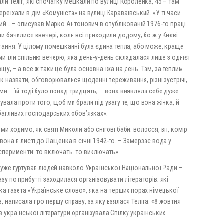
ли Теліг, які спочатку мешкали по вулиці Короленка, 45 – там
ереїхали в дім «Комуніста» на вулиці Караваївський. «У ті часи
ий… – описував Марко Антонович в опублікованій 1976-го праці
ми бачилися ввечері, коли всі приходили додому, бо ж у Києві
ітання. У цілому помешканні була єдина тепла, або може, краще
 ми їли спільню вечерю, яка день-у-день складалася лише з однієї
вщу, – а все ж таки це була основна їжа на день. Там, за теплим
 назвати, обговорювалися щоденні переживання, різні зустрічі,
ами – їй тоді було понад тридцять, – вона виявляла себе дуже
ала проти того, щоб ми брали під увагу те, що вона жінка, й
вибагливих господарських обов’язках».
ми ходимо, як святі Миколи або снігові баби: волосся, вії, комір
 вона в листі до Лащенка в січні 1942-го. – Замерзає вода у
ксперименти: то включать, то виключать».
т уже гуртував людей навколо Української Національної Ради –
азу по прибутті заходилася організовувати літераторів, які
ька газета «Українське слово», яка на перших порах німецької
, написала про першу справу, за яку взялася Теліга: «8 жовтня
ів української літератури організувала Спілку українських