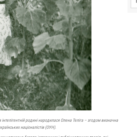
в інтелігентній родині народилася Олена Теліга – згодом визначна
країнських націоналістів (ОУН).