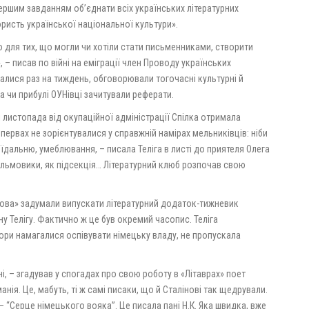
ершим завданням об’єднати всіх українських літературних
ористь української національної культури».
о для тих, що могли чи хотіли стати письменниками, створити
 – писав по війні на еміграції член Проводу українських
алися раз на тиждень, обговорювали тогочасні культурні й
га чи прибулі ОУНівці зачитували реферати.
 листопада від окупаційної адміністрації Спілка отримала
первах не зорієнтувалися у справжній намірах мельниківців: ніби
дальню, умеблювання, – писала Теліга в листі до приятеля Олега
ільмовики, як підсекція… Літературний клюб розпочав свою
слова» задумали випускати літературний додаток-тижневик
 Телігу. Фактично ж це був окремий часопис. Теліга
тори намагалися оспівувати німецьку владу, не пропускала
і, – згадував у спогадах про свою роботу в «Літаврах» поет
ія. Це, мабуть, ті ж самі писаки, що й Сталінові так щедрували.
– “Серце німецького вояка”. Це писала пані Н.К. Яка швидка, вже