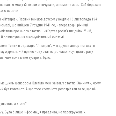
а пані, я можу їй тільки співчувати, а помогти зась. Хай береже в
кого серця».
и «Літаврів». Перший вийшов друком у неділю 16 листопада 1941
номері, що вийшов 7 грудня 1941-го, напередодні річниці
істила про нього статтю – «Жертва розіп’ятих днів». У ній,
 й розчарування в комуністичний системі.
ени Теліги в редакцію “Літаврів”, – згадував автор тієї статті
у журналі. – Я приніс нову статтю до часопису і цього разу
ше, чим вона мене зустріла, було:
німецьким цензором. Влетіло мені за вашу статтю. Закинули, чому
й був комуніст! А що того комуніста розстріляли за те, що він
уністом, а хто ні?
ому. Була б лише інформація правдива, не перекручена!».