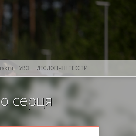
такти
УВО
ІДЕОЛОГІЧНІ ТЕКСТИ
го серця