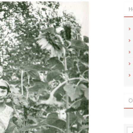
Н
О
По