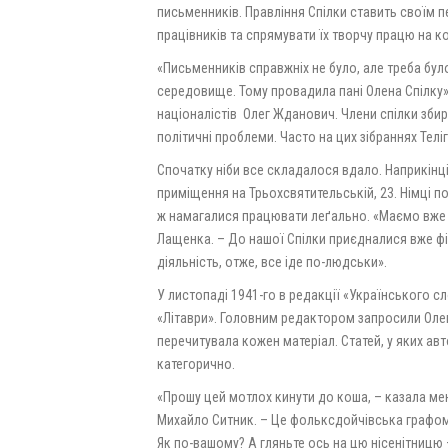
письменників. Правління Спілки ставить своїм п
працівників та спрямувати їх творчу працю на к
«Письменників справжніх не було, але треба бул
середовище. Тому провадила пані Олена Спілку»,
націоналістів Олег Жданович. Члени спілки збир
політичні проблеми. Часто на цих зібраннях Телі
Спочатку ніби все складалося вдало. Наприкінці
приміщення на Трьохсвятительській, 23. Німці по
ж намагалися працювати леґально. «Маємо вже ї
Лащенка. – До нашої Спілки приєдналися вже ф
діяльність, отже, все іде по-людськи».
У листопаді 1941-го в редакції «Українського 
«Літаври». Головним редактором запросили Олену
перечитувала кожен матеріал. Статей, у яких ав
категорично.
«Прошу цей мотлох кинути до коша, – казала мен
Михайло Ситник. – Це фольксдойчівська графоман
Як по-вашому? А гляньте ось на цю нісенітницю 