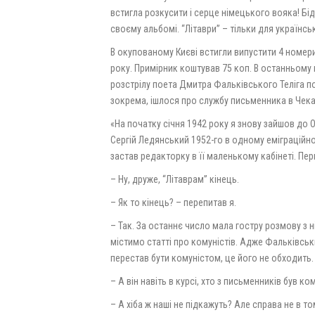
встигла розкусити і серце німецького вояка! Бідн
своєму альбомі. “Літаври” – тільки для українсь
В окупованому Києві встигли випустити 4 номер
року. Примірник коштував 75 коп. В останньому 
розстрілу поета Дмитра Фальківського Теліга пом
зокрема, ішлося про службу письменника в Чека
«На початку січня 1942 року я знову зайшов до Ол
Сергій Ледянський 1952-го в одному еміграційном
застав редакторку в її маленькому кабінеті. Пер
– Ну, друже, “Літаврам” кінець.
– Як то кінець? – перепитав я.
– Так. За останнє число мала гостру розмову з 
містимо статті про комуністів. Адже Фальківськи
перестав бути комуністом, це його не обходить.
– А він навіть в курсі, хто з письменників був ком
– А хіба ж наші не підкажуть? Але справа не в т