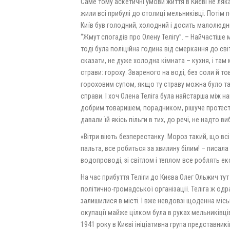
Саме тому аскетичні умови життя в Києві не ляка
жили всі прибулі до столиці мельниківці. Потім п
Київ був голодний, холодний і досить малолюдн
“Жмут спогадів про Олену Телігу”. – Найчастіше 
тоді була поліційна година від смеркання до св
сказати, не дуже холодна кімната – кухня, і там
страви: гороху. Звареного на воді, без соли й то
гороховим супом, якщо ту страву можна було так
справи. І хоч Олена Теліга була найстарша між н
добрим товаришем, порадником, рішуче протестув
давали їй якісь пільги в тих, до речі, не надто 
«Вітри віють безперестанку. Мороз такий, що всі 
пальта, все робиться за хвилину білим! – писала
водопроводі, зі світлом і теплом все роблять е
На час прибуття Теліги до Києва Олег Ольжич ту
політично-громадської організації. Теліга ж одр
залишилися в місті. І вже невдовзі щоденна міс
окупації майже цілком була в руках мельниківців
1941 року в Києві ініціативна група представник