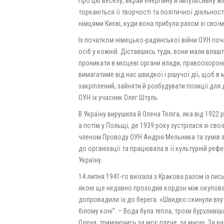
Про цю веселу, вкрай енергійну й імпульсивну жі
торкаються її творчості та політичної діяльност
німцями Києві, куди вона прибула разом зі сво
Із початком німецько-радянської війни ОУН поча
осіб у кожній. Діставшись туди, вони мали вла
проникати в місцеві органи влади, правоохоронн
вимагатиме від нас швидкої і рішучої дії, щоб в
закріплений, зайняти й розбудувати позиції для 
ОУН їх учасник Олег Штуль.
В Україну вирушила й Олена Теліга, яка від 1922 
а потім у Польщі, де 1939 року зустрілася зі с
членом Проводу ОУН Андрія Мельника та зумів з
до організації та працювала в її культурній рефе
Україну.
14 липня 1941-го виїхала з Кракова разом із п
якою ще недавно проходив кордон між окупова
допровадили їх до берега. «Швидко скинули взутт
білому коні”. – Вода була тепла, трохи бурхливі
Олена, тримаючись за моє плече, за мною. За нам