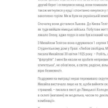
другий берег і оглянулися назад, вони помахали
також метнулися у кущі і спонтанно кинулися у г
захоплено горіли. Ми ж були на українській землі!
Спочатку вони дісталися Львова. До Києва Теліг
як туди ввійшли німецькі війська. Побутове жит
лякало Олену, адже поруч із нею був коханий чо
З Михайлом Телігою вона одружилася 1 серпня 1
Студентському домі у Празі. «Любов свобідна, Мих
писала Михайлові 30 квітня 1925 року. – Робіть,
“фліртуйте”. І мені Ви ніколи не зробите неприєм
єгипетська”, не обов’язок, а світле, радісне, в
вірю безмежно!».
Подружжя на еміграції нераз переживало скрутні
Михайла вистачало лише на те, щоби вийняти окр
страшний, – писала в листі до Лівицької-Холодн
в склепі (магазині) як моделька, часом по декі
комбінації».