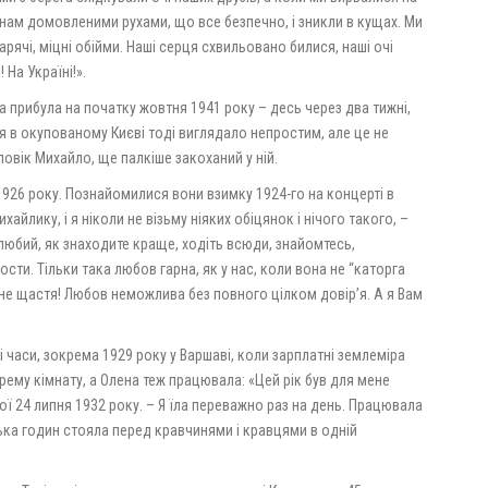
 нам домовленими рухами, що все безпечно, і зникли в кущах. Ми
арячі, міцні обійми. Наші серця схвильовано билися, наші очі
 На Україні!».
а прибула на початку жовтня 1941 року – десь через два тижні,
тя в окупованому Києві тоді виглядало непростим, але це не
ловік Михайло, ще палкіше закоханий у ній.
926 року. Познайомилися вони взимку 1924-го на концерті в
айлику, і я ніколи не візьму ніяких обіцянок і нічого такого, –
 любий, як знаходите краще, ходіть всюди, знайомтесь,
ности. Тільки така любов гарна, як у нас, коли вона не “каторга
ільне щастя! Любов неможлива без повного цілком довір’я. А я Вам
 часи, зокрема 1929 року у Варшаві, коли зарплатні землеміра
ему кімнату, а Олена теж працювала: «Цей рік був для мене
ої 24 липня 1932 року. – Я їла переважно раз на день. Працювала
лька годин стояла перед кравчинями і кравцями в одній