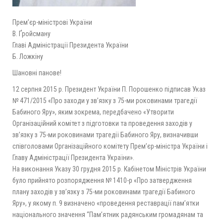
Прем’єр-міністрові України
В. Ґройсману
Главі Адміністрації Президента України
Б. Ложкіну
Шановні панове!
12 серпня 2015 р. Президент України П. Порошенко підписав Указ
№ 471/2015 «Про заходи у зв’язку з 75-ми роковинами трагедії
Бабиного Яру», яким зокрема, передбачено «Утворити
Організаційний комітет з підготовки та проведення заходів у
зв’язку з 75-ми роковинами трагедії Бабиного Яру, визначивши
співголовами Організаційного комітету Прем’єр-міністра України і
Главу Адміністрації Президента України».
На виконання Указу 30 грудня 2015 р. Кабінетом Міністрів України
було прийнято розпорядження № 1410-р «Про затвердження
плану заходів у зв’язку з 75-ми роковинами трагедії Бабиного
Яру», у якому п. 9 визначено «проведення реставрації пам’ятки
національного значення “Пам’ятник радянським громадянам та