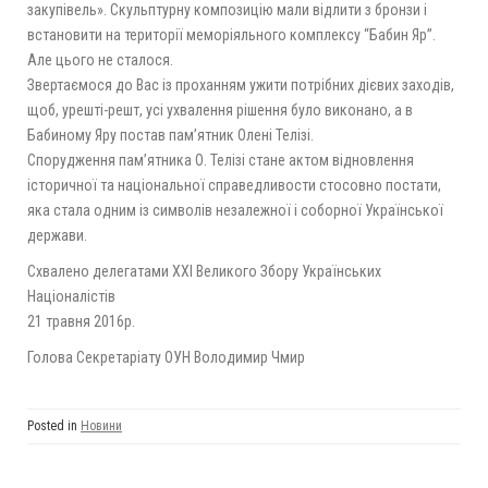
закупівель». Скульптурну композицію мали відлити з бронзи і
встановити на території меморіяльного комплексу “Бабин Яр”.
Але цього не сталося.
Звертаємося до Вас із проханням ужити потрібних дієвих заходів,
щоб, урешті-решт, усі ухвалення рішення було виконано, а в
Бабиному Яру постав пам’ятник Олені Телізі.
Спорудження пам’ятника О. Телізі стане актом відновлення
історичної та національної справедливости стосовно постати,
яка стала одним із символів незалежної і соборної Української
держави.
Схвалено делегатами ХХІ Великого Збору Українських
Націоналістів
21 травня 2016р.
Голова Секретаріату ОУН Володимир Чмир
Posted in
Новини