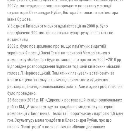
2007 р. затвердило проєкт авторського колективу у складі:
скульпторів Олександри Рубан, Віктора Липовки та архітектора
Івана Єршова.
У бюджеті Київської міської адміністрації на 2008 р. було
передбачено 900 тис. грн на скульптурну групу, але її так і не
встановили.
2009 р. було повідомлено про те, що пам’ятник видатній
українській поетці Олені Телізі на території Меморіального
комплексу «Бабин Яр» буде встановлено протягом 2009–2010 рр.
Відповідне розпорядження підписав тодішній київський міський
голова Л. Черновецький. Пам’ятник планували встановити за
кошти меценатів комунальним підприємством «Дирекція
реставраційно-відновлювальних робіт». Але жодних робіт так і не
було проведено.
28 березня 2013 р. КП «Дирекція реставраційно-відновлювальних
робіт» КМДА уклала угоду на придбання моделі скульптурної
композиції «Пам’ятник О. Телізі та її соратникам» вартістю 1,8 млн
грн. Скульптуру мали придбати в Олександри Рубан, про що
писали “Наші гроші” з посиланням на «Вісник державних