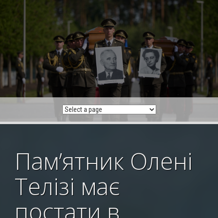
Skip
to
content
Пам’ятник Олені
Телізі має
постати в