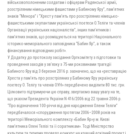
військовополоненим солдатам і офіцерам Радянської армії,
розстріляним німецькими фашистами у Бабиному Яру”, пам’ятних
знаків “Менора” і “Хрест у пам’ять про розстріляних німецько-
фашистськими окупантами української поетеси О.Теліги та членів
Організації українських націоналістів”, інших пам’ятників і
пам’ятних знаків, що розміщуються на території Національного
історико-меморіального заповідника “Бабин Яр”, а також
фінансування відповідних робіт».
У Додатку до протоколу засідання Оргкомітету з підготовки та
проведення заходів у зв’язку з 75-ми роковинами трагедії
Бабиного Яру від 3 березня 2016 р. зазначено, що на «реставрацію
Хреста у пам’ять про розстріляних у Бабиному Яру українську
поетесу О. Телігу та членів ОУН» передбачено виділити 80 тис. грн.
Цілковито підтримуючи цю справу, звертаємо вашу увагу на те,
що указом Президента України N 416/2006 від 22 травня 2006 р.
“Про відзначення 100-річчя від дня народження Олени Теліги”
передбачалося «спорудження протягом 2006–2008 років на
території Меморіального комплексу «Бабин Яр»у м. Києві
пам’ятника Олені Телізі та її соратникам». Тоді Міністерство
культури та туризму провело конкурс на кращий ескізний проект і