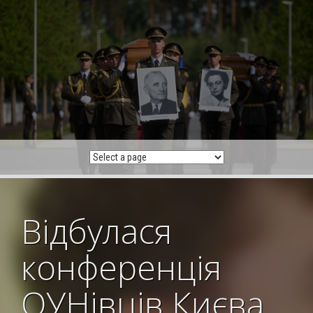
Skip
to
content
Відбулася
конференція
ОУНівців Києва