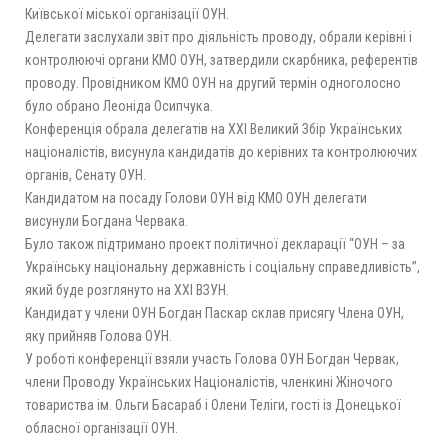
Київської міської організації ОУН.
Делегати заслухали звіт про діяльність проводу, обрали керівні і
контролюючі органи КМО ОУН, затвердили скарбника, референтів
проводу. Провідником КМО ОУН на другий термін одноголосно
було обрано Леоніда Осипчука.
Конференція обрала делегатів на XXI Великий Збір Українських
націоналістів, висунула кандидатів до керівних та контролюючих
органів, Сенату ОУН.
Кандидатом на посаду Голови ОУН від КМО ОУН делегати
висунули Богдана Червака.
Було також підтримано проект політичної декларації “ОУН – за
Українську національну державність і соціальну справедливість”,
який буде розглянуто на XXI ВЗУН.
Кандидат у члени ОУН Богдан Паскар склав присягу Члена ОУН,
яку прийняв Голова ОУН.
У роботі конференції взяли участь Голова ОУН Богдан Червак,
члени Проводу Українських Націоналістів, членкині Жіночого
товариства ім. Ольги Басараб і Олени Теліги, гості із Донецької
обласної організації ОУН.