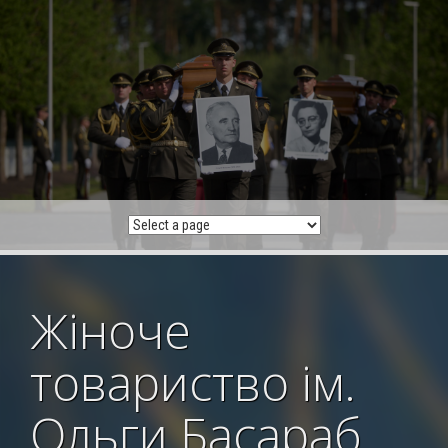
Skip
to
content
Жіноче
товариство ім.
Ольги Басараб