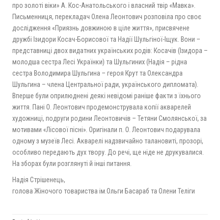
про золоті віки» А. Кос-Анатольського і власний твір «Мавка».
Письменниця, перекладач Олена Леонтович розповіла про своє
дослідження «Приязнь довжиною в ціле життя», присвячене
дружбі Ізидори Косач-Борисової та Надії Шульгіної-Іщук. Вони –
представниці двох видатних українських родів: Косачів (Ізидора –
молодша сестра Лесі Українки) та Шульгиних (Надія – рідна
сестра Володимира Шульгина – героя Крут та Олександра
Шульгина – члена Центральної ради, українського дипломата).
Вперше були оприлюднені деякі невідомі раніше факти з їхнього
життя. Пані О. Леонтович продемонструвала копії акварелей
художниці, подруги родини Леонтовичів – Тетяни Смолянської, за
мотивами «Лісової пісні». Оригінали п. О. Леонтович подарувала
одному з музеїв Лесі. Акварелі надзвичайно талановиті, прозорі,
особливо передають дух твору. До речі, ще ніде не друкувалися.
На зборах були розглянуті й інші питання.
Надія Стрішенець,
голова Жіночого товариства ім.Ольги Басараб та Олени Теліги