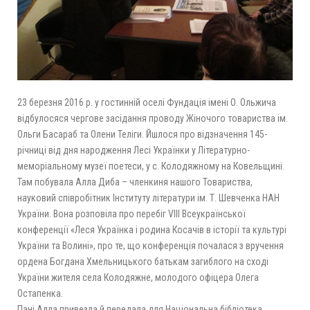
23 березня 2016 р. у гостинній оселі Фундація імені О. Ольжича
відбулосяся чергове засідання проводу Жіночого товариства ім.
Ольги Басараб та Олени Теліги. Йшлося про відзначення 145-
річниці від дня народження Лесі Українки у Літературно-
меморіальному музеї поетеси, у с. Колодяжному на Ковельщині.
Там побувала Алла Диба – членкиня нашого Товариства,
науковий співробітник Інституту літератури ім. Т. Шевченка НАН
України. Вона розповіла про перебіг VIII Всеукраїнської
конференції «Леся Українка і родина Косачів в історії та культурі
України та Волині», про те, що конференція почалася з вручення
ордена Богдана Хмельницького батькам загиблого на сході
України жителя села Колодяжне, молодого офіцера Олега
Остапенка.
Пані Алла привезла й передала для Національна бібліотека