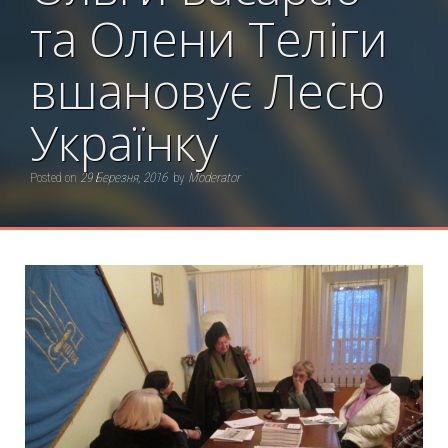
та Олени Теліги
вшановує Лесю
Українку
Posted on
29 Березня, 2016
by
Moderator