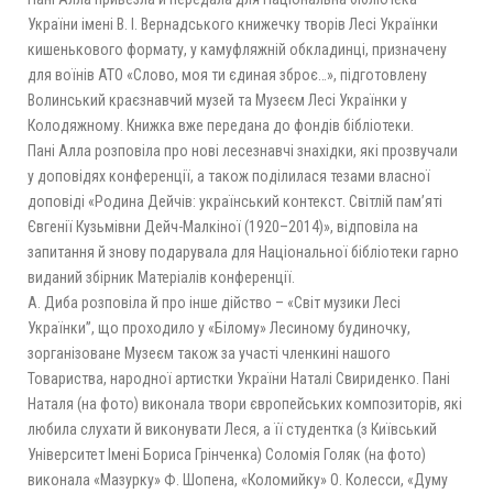
України імені В. І. Вернадського книжечку творів Лесі Українки
кишенькового формату, у камуфляжній обкладинці, призначену
для воїнів АТО «Слово, моя ти єдиная зброє…», підготовлену
Волинський краєзнавчий музей та Музеєм Лесі Українки у
Колодяжному. Книжка вже передана до фондів бібліотеки.
Пані Алла розповіла про нові лесезнавчі знахідки, які прозвучали
у доповідях конференції, а також поділилася тезами власної
доповіді «Родина Дейчів: український контекст. Світлій пам’яті
Євгенії Кузьмівни Дейч-Малкіної (1920–2014)», відповіла на
запитання й знову подарувала для Національної бібліотеки гарно
виданий збірник Матеріалів конференції.
А. Диба розповіла й про інше дійство – «Світ музики Лесі
Українки”, що проходило у «Білому» Лесиному будиночку,
зорганізоване Музеєм також за участі членкині нашого
Товариства, народної артистки України Наталі Свириденко. Пані
Наталя (на фото) виконала твори європейських композиторів, які
любила слухати й виконувати Леся, а її студентка (з Київський
Університет Імені Бориса Грінченка) Соломія Голяк (на фото)
виконала «Мазурку» Ф. Шопена, «Коломийку» О. Колесси, «Думу