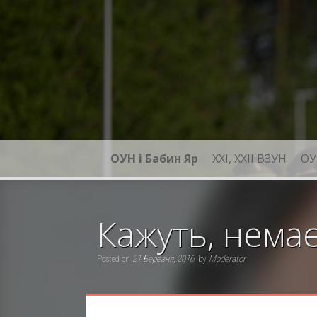
Skip
to
content
ОУН і Бабин Яр
XXI, ХХІІ ВЗУН
ОУ
Кажуть, немає
Posted on
21 Березня, 2016
by
Moderator