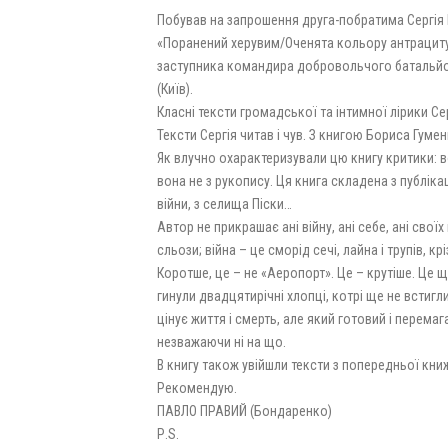
Побував на запрошення друга-побратима Сергія П
«Поранений херувим/Оченята кольору антрациту»
заступника командира добровольчого батальйону
(Київ).
Класні тексти громадської та інтимної лірики Се
Тексти Сергія читав і чув. З книгою Бориса Гу
Як влучно охарактеризували цю книгу критики: 
вона не з рукопису. Ця книга складена з публікац
війни, з селища Піски…
Автор не прикрашає ані війну, ані себе, ані своїх
сльози; війна – це сморід сечі, лайна і трупів, к
Коротше, це – не «Аеропорт». Це – крутіше. Це щ
гинули двадцятирічні хлопці, котрі ще не встиг
цінує життя і смерть, але який готовий і перема
незважаючи ні на що.
В книгу також увійшли тексти з попередньої кни
Рекомендую.
ПАВЛО ПРАВИЙ (Бондаренко)
Р.S.