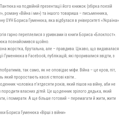
антюка на подвійній презентації його книжок (збірка поезій
, роману «Війна і ми») та іншого товариша – письменника,
 ОУН Бориса Гуменюка, яка відбулася в університеті «Україна»
ргія гарно переплелися з уривками із книги Бориса «Блокпост».
менюка познайомився щойно.
вона жорстка, брутальна, але – правдива. Цікаво, що видавалася
ії Гуменяюка в Facebook, публікацій, які проривалися звідти, з
 побратимів, так само, як не оповідає міфи. Війна – це кров, піт,
різь який проростають кволі степові квіти…
оденник чоловіка п’ятдесяти років, який пішов на війну, аби не
ли породити власних дітей. Це щоденник зрілого дядька, який
гати, і помирати. А ще більше готовий – перемагати й жити, жити
жки Бориса Гуменюка «Вірші з війни»