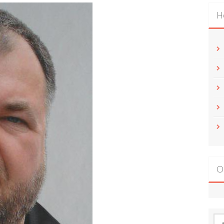
Н
О
По