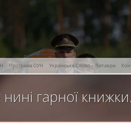
Н
Програма ОУН
Українське Слово – Литаври
Кон
 нині гарної книжк