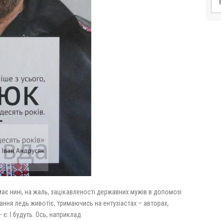
має нині, на жаль, зацікавленості державних мужів в допомозі
ння ледь животіє, тримаючись на ентузіастах – авторах,
є. І будуть. Ось, наприклад.