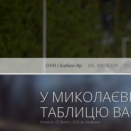
Skip
to
content
ОУН і Бабин Яр
XXI, ХХІІ ВЗУН
ОУ
У МИКОЛАЄВ
ТАБЛИЦЮ ВА
Posted on
15 Лютого, 2016
by
Moderator