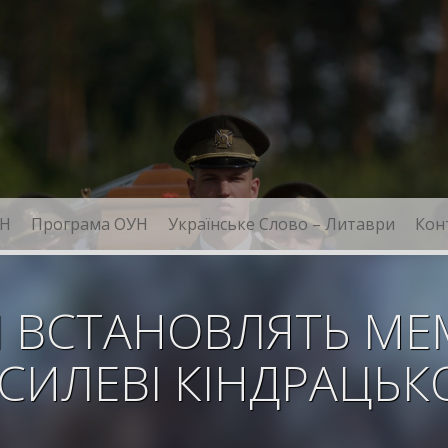
Н
Програма ОУН
Українське Слово – Литаври
Кон
І ВСТАНОВЛЯТЬ МЕ
СИЛЕВІ КІНДРАЦЬ