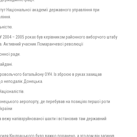
титут Національної академії державного управління при
ління.
ьністю.
. У 2004 – 2005 роках був керівником районного виборчого штабу
а. Активний учасник Помаранчевої революції
онної ради.
айдані.
ровольчого батальйону ОУН. Із зброєю в руках захищав
 що неподалік Донецька.
Націоналістів.
 Донецького аеропорту, де перебував на позиціях першої роти
України
на вежу напівзруйнованої шахти і встановив там державний
асиля Кіндрацького було важко поранено, а згодом він загинув.