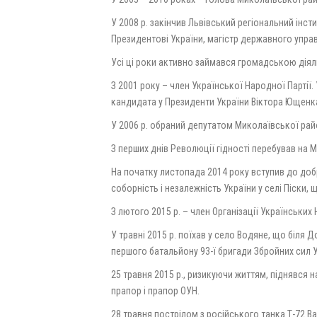
У 2008 р. закінчив Львівський регіональний інс
Президентові України, магістр державного управ
Усі ці роки активно займався громадською діял
З 2001 року – член Української Народної Партії
кандидата у Президенти України Віктора Ющенк
У 2006 р. обраний депутатом Миколаївської рай
З перших днів Революції гідності перебував на М
На початку листопада 2014 року вступив до доб
соборність і незалежність України у селі Піски,
З лютого 2015 р. – член Організації Українських 
У травні 2015 р. поїхав у село Водяне, що біля
першого батальйону 93-ї бригади Збройних сил 
25 травня 2015 р., ризикуючи життям, піднявся 
прапор і прапор ОУН.
28 травня пострілом з російського танка Т-72 В