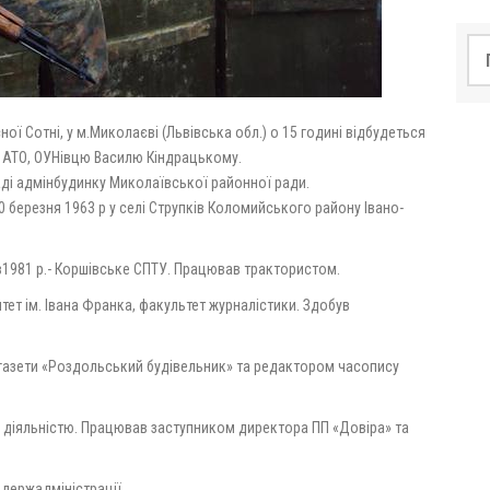
По
ної Сотні, у м.Миколаєві (Львівська обл.) о 15 годині відбудеться
ю АТО, ОУНівцю Василю Кіндрацькому.
ді адмінбудинку Миколаївської районної ради.
 березня 1963 р у селі Струпків Коломийського району Івано-
 в1981 р.- Коршівське СПТУ. Працював трактористом.
тет ім. Івана Франка, факультет журналістики. Здобув
газети «Роздольський будівельник» та редактором часопису
 діяльністю. Працював заступником директора ПП «Довіра» та
йдержадміністрації.