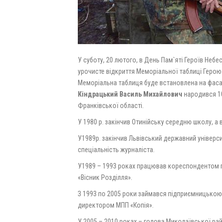
У суботу, 20 лютого, в День Пам`яті Героїв Небес
урочисте відкриття Меморіальної таблиці Геро
Меморіальна таблиця буде встановлена на фаса
Кіндрацький Василь Михайлович
народився 10
Франківської області.
У 1980 р. закінчив Отинійську середню школу, а
У1989р. закінчив Львівський державний універси
спеціальність журналіста.
У1989 – 1993 роках працював кореспондентом 
«Вісник Розділля».
З 1993 по 2005 роки займався підприємницькою
директором МПП «Копія».
У 2005 – 2010 роках – голова Миколаївської ра