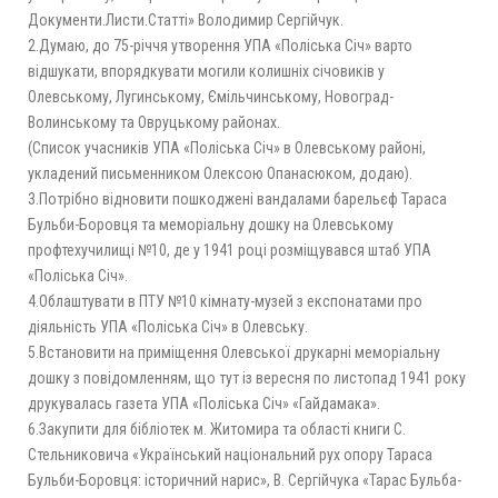
Документи.Листи.Статті» Володимир Сергійчук.
2.Думаю, до 75-річчя утворення УПА «Поліська Січ» варто
відшукати, впорядкувати могили колишніх січовиків у
Олевському, Лугинському, Ємільчинському, Новоград-
Волинському та Овруцькому районах.
(Список учасників УПА «Поліська Січ» в Олевському районі,
укладений письменником Олексою Опанасюком, додаю).
3.Потрібно відновити пошкоджені вандалами барельєф Тараса
Бульби-Боровця та меморіальну дошку на Олевському
профтехучилищі №10, де у 1941 році розміщувався штаб УПА
«Поліська Січ».
4.Облаштувати в ПТУ №10 кімнату-музей з експонатами про
діяльність УПА «Поліська Січ» в Олевську.
5.Встановити на приміщення Олевської друкарні меморіальну
дошку з повідомленням, що тут із вересня по листопад 1941 року
друкувалась газета УПА «Поліська Січ» «Гайдамака».
6.Закупити для бібліотек м. Житомира та області книги С.
Стельниковича «Український національний рух опору Тараса
Бульби-Боровця: історичний нарис», В. Сергійчука «Тарас Бульба-