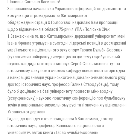
Шановна Світлано Василівно!
За проханням начальника Управління інформаційної діяльності та
комунікацій з громадськістю Житомирської
облдержадміністрації О.Григор’євої надсилаю Вам пропозиції
щодо відзначення в області 75-річчя УПА «Поліська Січ»:
1.Зважаючи на те, що Житомирський державний університет імені
Івана Франка утримує на сьогодні лідерські позиції в дослідженні
українського національного руху опору Тараса Бульби-Боровця
(тут захистив найкращу дисертацію на цю тему і здобув вчений
ступінь кандидата історичних наук Сергій Стельникович, тут на
історичному факультеті очолює кафедру всесвітньої історії одна
з найкращих знавців українського-національно-визвольного руху,
доктор історичних наук, професор Галина Стародубець), тому
було б доцільно на базі університету провести міжнародну
(всеукраїнську) науково-практичну конференцію про бульбівську
течію в національно-визвольному русі та її значення у відновленні
Української держави.
Гадаю, до цієї ідеї охоче приєднався б Ваш земляк, доктор
історичних наук, професор Київського національного
університету, автор книги «Тарас Бульба-Боровець.