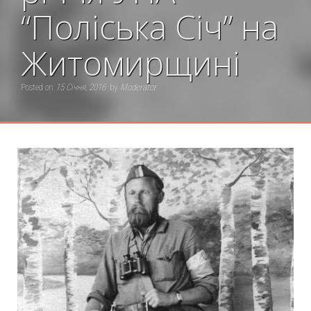
“Поліська Січ” на
Житомирщині
Posted on
15 Січня, 2016
by
Moderator