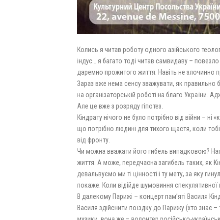
Колись я читав роботу одного азійського теолога
індус… я багато тоді читав самвидаву – повезло з
даремно прожитого життя. Навіть не злочинно пр
Зараз вже нема сенсу зважувати, як правильно 
на організаторській роботі на благо України. Адж
Але це вже з розряду гіпотез.
Кіндрату нічого не було потрібно від війни – ні «
що потрібно людині для тихого щастя, коли тобі в
від фронту.
Чи можна вважати його гибель випадковою? Нап
життя. А може, передчасна загибель таких, як К
девальвуємо ми ті цінності і ту мету, за яку гин
покаже. Коли відійде шумовиння спекулятивної 
В далекому Парижі – концерт пам’яті Василя Кіндр
Василя здійснити поїздку до Парижу (хто знає –
музики, вона же – волонтер російсько-українсько