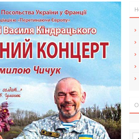
Н
О
По