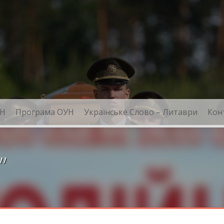
Н
Програма ОУН
Українське Слово – Литаври
Кон
”