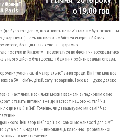
 (це було так давно, що я навіть не пам’ятаю: це був китаєць чи
 джерелом…), і ось він писав: не бійтеся смерті, а бійтеся
ожитого, бо з цим і так ясно, а – даремно.
було поступати Кіндрату – повертатися на фрон
т чи зосередитися
е у нього дійсно був і досвід, і бажання робити реальні справи.
корочки» учасника, ні матеріальної винагороди. Він і так мав все,
же за 50 – сім’ю, дітей, хату, товаришів. І все це – дуже далеко
евне, настільки, наскільки можна вважати випадковим саме
індрат, ставить питання вже до вартості нашого життя? Чи
ули люди на цій війні? Точніше, чи девальвуємо ми самі? Час
патетики.
ацького. Ініціатор цієї події, як і самої можливості для сім’ї
 то була мрія Кіндрата) – виконавець класичної фортепіанної
ї війни, Lyudmila Chychuk