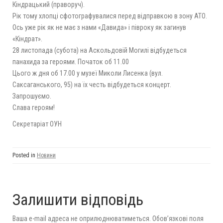
Кіндрацький (праворуч).
Рік тому хлопці сфотографувалися перед відправкою в зону АТО.
Ось уже рік як не має з нами «Давида» і півроку як загинув
«Кіндрат».
28 листопада (субота) на Аскольдовій Могилі відбудеться
панахида за героями. Початок об 11.00
Цього ж дня об 17.00 у музеї Миколи Лисенка (вул.
Саксаганського, 95) на їх честь відбудеться концерт.
Запрошуємо.
Слава героям!
Секретаріат ОУН
Posted in
Новини
Залишити відповідь
Ваша e-mail адреса не оприлюднюватиметься.
Обов’язкові поля