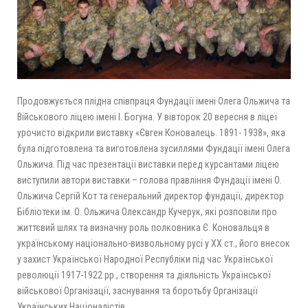
Продовжується плідна співпраця Фундації імені Олега Ольжича та
Військового ліцею імені І. Богуна. У вівторок 20 вересня в ліцеї
урочисто відкрили виставку «Євген Коновалець. 1891- 1938», яка
була підготовлена та виготовлена зусиллями Фундації імені Олега
Ольжича. Під час презентації виставки перед курсантами ліцею
виступили автори виставки – голова правління Фундації імені О.
Ольжича Сергій Кот та генеральний директор фундації, директор
Бібліотеки ім. О. Ольжича Олександр Кучерук, які розповіли про
життєвий шлях та визначну роль полковника Є. Коновальця в
українському національно-визвольному русі у ХХ ст., його внесок
у захист Української Народної Республіки під час Української
революції 1917-1922 рр., створення та діяльність Української
військової Організації, заснування та боротьбу Організації
Українських Націоналістів.