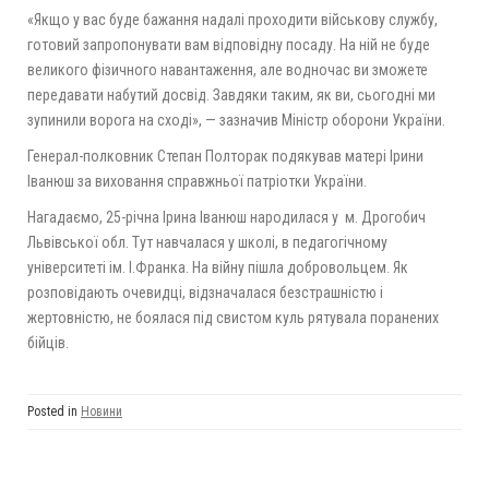
«Якщо у вас буде бажання надалі проходити військову службу,
готовий запропонувати вам відповідну посаду. На ній не буде
великого фізичного навантаження, але водночас ви зможете
передавати набутий досвід. Завдяки таким, як ви, сьогодні ми
зупинили ворога на сході», — зазначив Міністр оборони України.
Генерал-полковник Степан Полторак подякував матері Ірини
Іванюш за виховання справжньої патріотки України.
Нагадаємо, 25-річна Ірина Іванюш народилася у м. Дрогобич
Львівської обл. Тут навчалася у школі, в педагогічному
університеті ім. І.Франка. На війну пішла добровольцем. Як
розповідають очевидці, відзначалася безстрашністю і
жертовністю, не боялася під свистом куль рятувала поранених
бійців.
Posted in
Новини