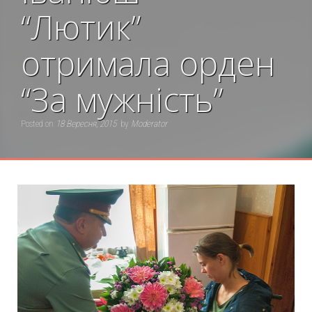
“Лютик”
отримала орден
“За мужність”
Posted on
18 Вересня, 2015
by
Moderator