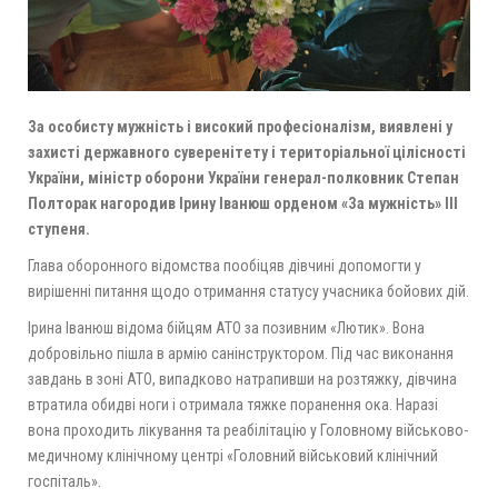
За особисту мужність і високий професіоналізм, виявлені у
захисті державного суверенітету і територіальної цілісності
України, міністр оборони України генерал-полковник Степан
Полторак нагородив Ірину Іванюш орденом «За мужність» ІІІ
ступеня.
Глава оборонного відомства пообіцяв дівчині допомогти у
вирішенні питання щодо отримання статусу учасника бойових дій.
Ірина Іванюш відома бійцям АТО за позивним «Лютик». Вона
добровільно пішла в армію санінструктором. Під час виконання
завдань в зоні АТО, випадково натрапивши на розтяжку, дівчина
втратила обидві ноги і отримала тяжке поранення ока. Наразі
вона проходить лікування та реабілітацію у Головному військово-
медичному клінічному центрі «Головний військовий клінічний
госпіталь».