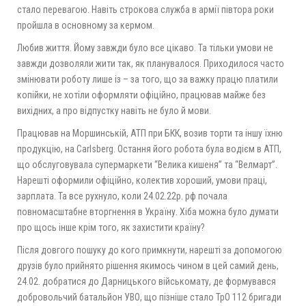
стало перевагою. Навіть строкова служба в армії півтора роки
пройшла в основному за кермом.
Любив життя. Йому завжди було все цікаво. Та тільки умови не
завжди дозволяли жити так, як планувалося. Приходилося часто
змінювати роботу лише із – за того, що за важку працю платили
копійки, не хотіли оформляти офіційно, працював майже без
вихідних, а про відпустку навіть не було й мови.
Працював на Моршинській, АТП при БКК, возив торти та іншу їхню
продукцію, на Carlsberg. Остання його робота була водієм в АТП,
що обслуговувала супермаркети “Велика кишеня” та “Велмарт”.
Нарешті оформили офіційно, колектив хороший, умови праці,
зарплата. Та все рухнуло, коли 24.02.22р. рф почала
повномасштабне вторгнення в Україну. Хіба можна було думати
про щось інше крім того, як захистити країну?
Після довгого пошуку до кого примкнути, нарешті за допомогою
друзів було прийнято рішення якимось чином в цей самий день,
24.02. добратися до Дарницького військомату, де формувався
добровольчий батальйон УВО, що пізніше стало ТрО 112 бригади