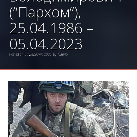
(“Пархом”),
25.04.1986 –
05.04.2023
Posted on
14 Березня, 2026
by
Павло