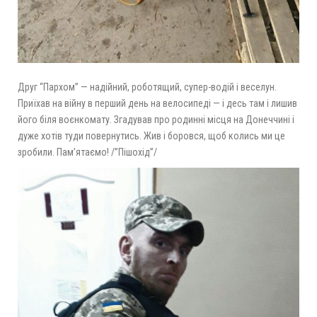
Друг “Пархом” — надійний, роботящий, супер-водій і веселун.
Приїхав на війну в перший день на велосипеді — і десь там і лишив
його біля воєнкомату. Згадував про родинні місця на Донеччині і
дуже хотів туди повернутись. Жив і боровся, щоб колись ми це
зробили. Памʼятаємо! /”Пішохід”/