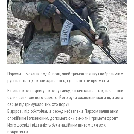
Пархом — механік-водій, воїн, який тримав техніку і побратимів у
русі навіть тоді, коли здавалось, що нічого не врятувати.
Він знав кожен двигун, кожну гайку, кожен клапан так, наче вони
були частиною його самого. Його руки оживляли машини, а його
серце підтримувало тих, хто поруч.
В дорозі, під обстрілами, серед небезпеки, Пархом залишався
спокійним і впевненим, допомагаючи вижити і тримати фронт.
Його досвід і відданість були надійним щитом для всіх
побратимів.