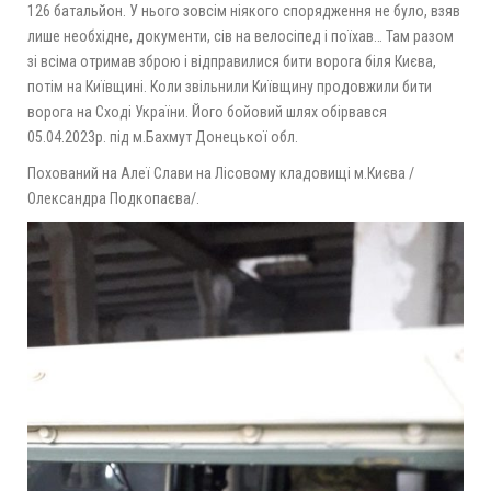
126 батальйон. У нього зовсім ніякого спорядження не було, взяв
лише необхідне, документи, сів на велосіпед і поїхав… Там разом
зі всіма отримав зброю і відправилися бити ворога біля Києва,
потім на Київщині. Коли звільнили Київщину продовжили бити
ворога на Сході України. Його бойовий шлях обірвався
05.04.2023р. під м.Бахмут Донецької обл.
Похований на Алеї Слави на Лісовому кладовищі м.Києва /
Олександра Подкопаєва/.