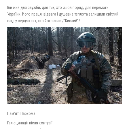
Він жив для служби, для тих, хто йшов поряд, для перемоги
України. Його праця, відвага і душевна теплота залишили світлий
слід у серцях тих, хто його знав /”Кислий”/.
Пам’яті Пархома
Галюцинації після контузії