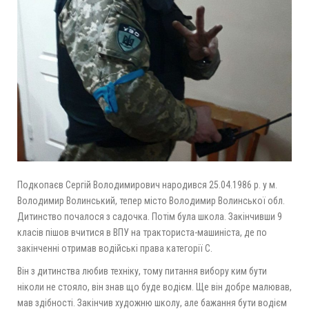
Подкопаєв Сергій Володимирович народився 25.04.1986 р. у м.
Володимир Волинський, тепер місто Володимир Волинської обл.
Дитинство почалося з садочка. Потім була школа. Закінчивши 9
класів пішов вчитися в ВПУ на тракториста-машиніста, де по
закінченні отримав водійські права категорії С.
Він з дитинства любив техніку, тому питання вибору ким бути
ніколи не стояло, він знав що буде водієм. Ще він добре малював,
мав здібності. Закінчив художню школу, але бажання бути водієм