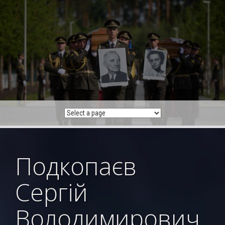
Skip
to
content
Подкопаєв
Сергій
Володимирович