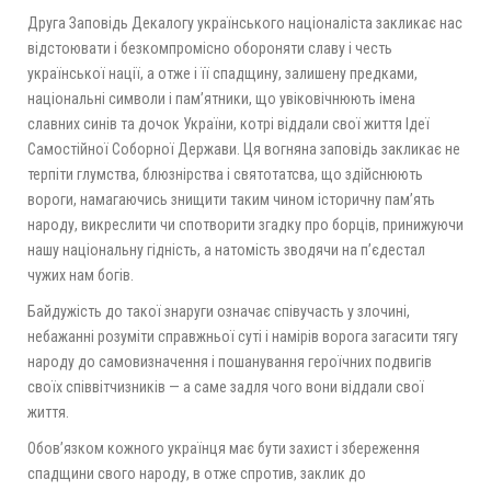
Друга Заповідь Декалогу українського націоналіста закликає нас
відстоювати і безкомпромісно обороняти славу і честь
української нації, а отже і її спадщину, залишену предками,
національні символи і пам’ятники, що увіковічнюють імена
славних синів та дочок України, котрі віддали свої життя Ідеї
Самостійної Соборної Держави. Ця вогняна заповідь закликає не
терпіти глумства, блюзнірства і святотатсва, що здійснюють
вороги, намагаючись знищити таким чином історичну пам’ять
народу, викреслити чи спотворити згадку про борців, принижуючи
нашу національну гідність, а натомість зводячи на п’єдестал
чужих нам богів.
Байдужість до такої знаруги означає співучасть у злочині,
небажанні розуміти справжньої суті і намірів ворога загасити тягу
народу до самовизначення і пошанування героїчних подвигів
своїх співвітчизників — а саме задля чого вони віддали свої
життя.
Обов’язком кожного українця має бути захист і збереження
спадщини свого народу, в отже спротив, заклик до