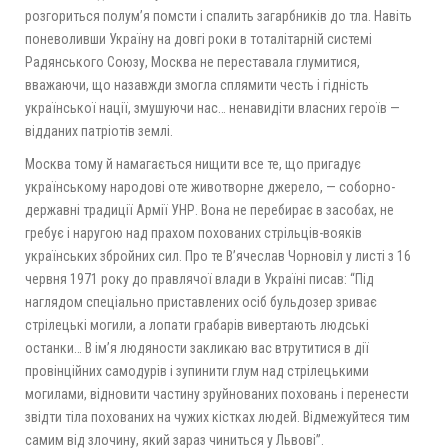
розгориться полум’я помсти і спалить загарбників до тла. Навіть
поневоливши Україну на довгі роки в тоталітарній системі
Радянського Союзу, Москва не переставала глумитися,
вважаючи, що назавжди змогла сплямити честь і гідність
української нації, змушуючи нас… ненавидіти власних героїв —
відданих патріотів землі.
Москва тому й намагається нищити все те, що пригадує
українському народові оте животворне джерело, — соборно-
державні традиції Армії УНР. Вона не перебирає в засобах, не
гребує і наругою над прахом похованих стрільців-вояків
українських збройних сил. Про те В’ячеслав Чорновіл у листі з 16
червня 1971 року до правлячої влади в Україні писав: “Під
наглядом спеціально приставлених осіб бульдозер зриває
стрілецькі могили, а лопати грабарів вивертають людські
останки… В ім’я людяности закликаю вас втрутитися в дії
провінційних самодурів і зупинити глум над стрілецькими
могилами, відновити частину зруйнованих поховань і перенести
звідти тіла похованих на чужих кістках людей. Відмежуйтеся тим
самим від злочину, який зараз чиниться у Львові”.