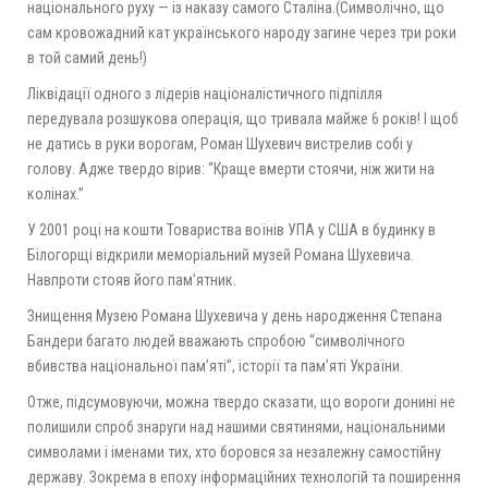
національного руху — із наказу самого Сталіна.(Символічно, що
сам кровожадний кат українського народу загине через три роки
в той самий день!)
Ліквідації одного з лідерів націоналістичного підпілля
передувала розшукова операція, що тривала майже 6 років! І щоб
не датись в руки ворогам, Роман Шухевич вистрелив собі у
голову. Адже твердо вірив: “Краще вмерти стоячи, ніж жити на
колінах.”
У 2001 році на кошти Товариства воїнів УПА у США в будинку в
Білогорщі відкрили меморіальний музей Романа Шухевича.
Навпроти стояв його пам’ятник.
Знищення Музею Романа Шухевича у день народження Степана
Бандери багато людей вважають спробою “символічного
вбивства національної пам’яті”, історії та пам’яті України.
Отже, підсумовуючи, можна твердо сказати, що вороги донині не
полишили спроб знаруги над нашими святинями, національними
символами і іменами тих, хто боровся за незалежну самостійну
державу. Зокрема в епоху інформаційних технологій та поширення