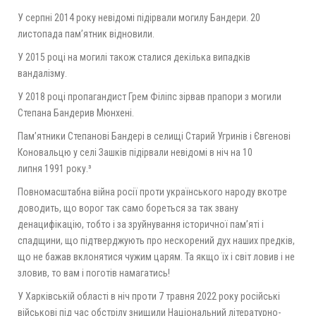
У серпні 2014 року невідомі підірвали могилу Бандери. 20
листопада пам’ятник відновили.
У 2015 році на могилі також сталися декілька випадків
вандалізму.
У 2018 році пропагандист Грем Філіпс зірвав прапори з могили
Степана Бандерив Мюнхені.
Пам’ятники Степанові Бандері в селищі Старий Угринів і Євгенові
Коновальцю у селі Зашків підірвали невідомі в ніч на 10
липня 1991 року.³
Повномасштабна війна росії проти українського народу вкотре
доводить, що ворог так само бореться за так звану
денацифікацію, тобто і за зруйнування історичної пам’яті і
спадщини, що підтверджують про нескорений дух наших предків,
що не бажав вклонятися чужим царям. Та якщо їх і світ ловив і не
зловив, то вам і поготів намагатись!
У Харківській області в ніч проти 7 травня 2022 року російські
військові під час обстрілу знищили Національний літературно-