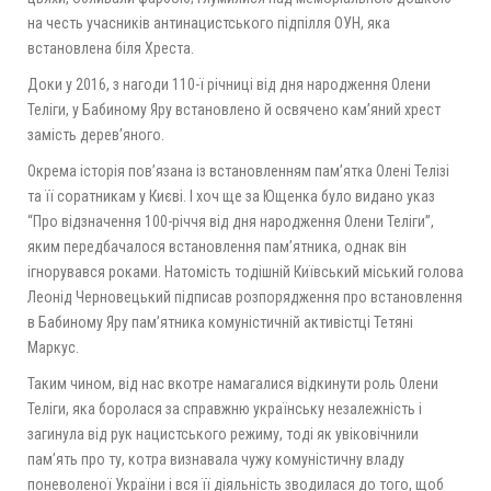
на честь учасників антинацистського підпілля ОУН, яка
встановлена біля Хреста.
Доки у 2016, з нагоди 110-ї річниці від дня народження Олени
Теліги, у Бабиному Яру встановлено й освячено кам’яний хрест
замість дерев’яного.
Окрема історія пов’язана із встановленням пам’ятка Олені Телізі
та її соратникам у Києві. І хоч ще за Ющенка було видано указ
“Про відзначення 100-річчя від дня народження Олени Теліги”,
яким передбачалося встановлення пам’ятника, однак він
ігнорувався роками. Натомість тодішній Київський міський голова
Леонід Черновецький підписав розпорядження про встановлення
в Бабиному Яру пам’ятника комуністичній активістці Тетяні
Маркус.
Таким чином, від нас вкотре намагалися відкинути роль Олени
Теліги, яка боролася за справжню українську незалежність і
загинула від рук нацистського режиму, тоді як увіковічнили
пам’ять про ту, котра визнавала чужу комуністичну владу
поневоленої України і вся її діяльність зводилася до того, щоб