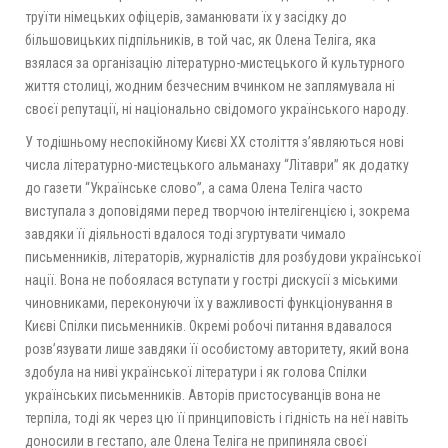
труїти німецьких офіцерів, заманювати їх у засідку до
більшовицьких підпільників, в той час, як Олена Теліга, яка
взялася за організацію літературно-мистецького й культурного
життя столиці, жодним безчесним вчинком не заплямувала ні
своєї репутації, ні національно свідомого українського народу.
У тодішньому неспокійному Києві ХХ століття з’являються нові
числа літературно-мистецького альманаху “Літаври” як додатку
до газети “Українське слово”, а сама Олена Теліга часто
виступала з доповідями перед творчою інтелігенцією і, зокрема
завдяки її діяльності вдалося тоді згуртувати чимало
письменників, літераторів, журналістів для розбудови української
нації. Вона не побоялася вступати у гострі дискусії з міськими
чиновниками, переконуючи їх у важливості функціонування в
Києві Спілки письменників. Окремі робочі питання вдавалося
розв’язувати лише завдяки її особистому авторитету, який вона
здобула на ниві української літератури і як голова Спілки
українських письменників. Авторів пристосуванців вона не
терпіла, тоді як через цю її принциповість і гідність на неї навіть
доносили в гестапо, але Олена Теліга не припиняла своєї