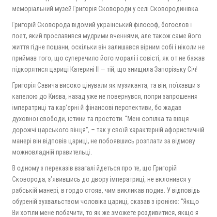
меморіальний музей Григорія Сковороди у селі Сковородинівка.
Григорій Сковорода відомий український філософ, богослов і
поет, який прославився мудрими вченнями, але також саме його
життя гідне пошани, оскільки він залишався вірним собі і ніколи не
приймав того, що суперечило його моралі і совісті, як от не бажав
підкорятися цариці Катерині ІІ — тій, що знищила Запорізьку Січ!
Григорія Савича високо цінували як музиканта, та він, поїхавши з
капелою до Києва, назад уже не повернувся, попри запрошення
імператриці та кар’єрні й фінансові перспективи, бо жадав
духовної свободи, істини та простоти. “Мені сопілка та вівця
дорожчі царського вінця”, – так у своїй характерній афористичній
манері він відповів цариці, не побоявшись розплати за відмову
можновладній правительці.
В одному з переказів взагалі йдеться про те, що Григорій
Сковорода, з’явившись до двору імператриці, не вклонився у
рабській манері, в гордо стояв, чим викликав подив. У відповідь
обуреній зухвальством чоловіка цариці, сказав з іронією: “Якщо
Ви хотіли мене побачити, то як же зможете роздивитися, якщо я