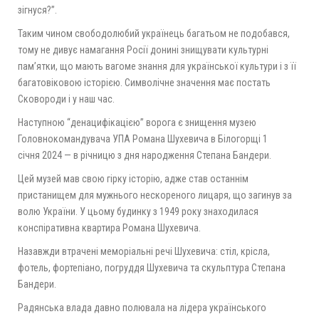
зігнуся?”.
Таким чином свободолюбий українець багатьом не подобався,
тому не дивує намагання Росії донині знищувати культурні
пам’ятки, що мають вагоме знання для української культури і з її
багатовіковою історією. Символічне значення має постать
Сковороди і у наш час.
Наступною “денацифікацією” ворога є знищення музею
Головнокомандувача УПА Романа Шухевича в Білогорщі 1
січня 2024 — в річницю з дня народження Степана Бандери.
Цей музей мав свою гірку історію, адже став останнім
пристанищем для мужнього нескореного лицаря, що загинув за
волю України. У цьому будинку з 1949 року знаходилася
конспіративна квартира Романа Шухевича.
Назавжди втрачені меморіальні речі Шухевича: стіл, крісла,
фотель, фортепіано, погруддя Шухевича та скульптура Степана
Бандери.
Радянська влада давно полювала на лідера українського