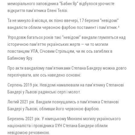
меморіального заповідника “Бабин Яр” відбулося урочисте
відкриття пам’ятника Олені Телізі.
Та не минуло й місяця, як пізно ввечері, 17 березня “невідомі”
вандалісти облили червоною фарбою постамент і пам’ятник.²
Упродовж багатьох років такі “невідомі” вандали глумляться над
історичною пам’яттю українських жертв — чи то могили
повстанцям УПА, Січовим Стрільцям, чи як ось загиблих в
Бабиному Яру.
Про акти вандалізму пам’ятниками Степана Бандеру можна довго
перелічувати, але ось наведено основні:
Серпень 2019 рік. Невідомі намалювали на пам’ятнику Степанові
Бандері у Львові радянські серп і молот.
Лютий 2021 рік. Вандали познущались з пам’ятника Степанові
Бандері у Львові, обливши його червоною фарбою.
Березень 2021 рік. У німецькому Мюнхені могилу українського
націоналіста і провідника ОУН Степана Бандери облили
невідомою речовиною.