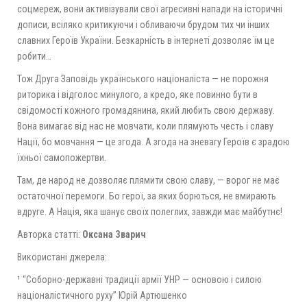
соцмереж, вони активізували свої агресивні напади на історичні
дописи, всіляко критикуючи і обливаючи брудом тих чи інших
славних Героїв України. Безкарність в інтернеті дозволяє їм це
робити…
Тож Друга Заповідь українського націоналіста — не порожня
риторика і відголос минулого, а кредо, яке повинно бути в
свідомості кожного громадянина, який любить свою державу.
Вона вимагає від нас не мовчати, коли плямують честь і славу
Нації, бо мовчання — це згода. А згода на зневагу Героїв є зрадою
їхньої самопожертви.
Там, де народ не дозволяє плямити свою славу, — ворог не має
остаточної перемоги. Бо герої, за яких борються, не вмирають
вдруге. А Нація, яка шанує своїх полеглих, завжди має майбутнє!
Авторка статті:
Оксана Зварич
Використані джерела:
¹ “Соборно-державні традиції армії УНР — основою і силою
націоналістичного руху” Юрій Артюшенко