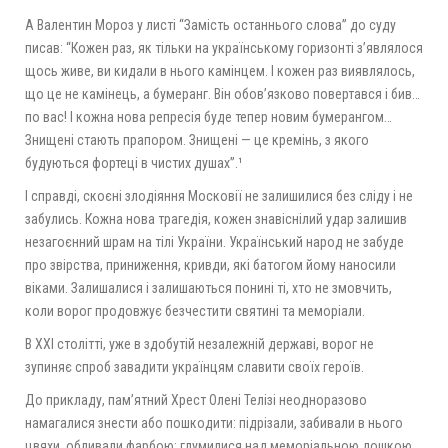
А Валентин Мороз у листі “Замість останнього слова” до суду
писав: “Кожен раз, як тільки на українському горизонті з’являлося
щось живе, ви кидали в нього камінцем. І кожен раз виявлялось,
що це не камінець, а бумеранг. Він обов’язково повертався і бив…
по вас! І кожна нова репресія буде тепер новим бумерангом…
Знищені стають прапором. Знищені — це кремінь, з якого
будуються фортеці в чистих душах”.¹
І справді, скоєні злодіяння Московії не залишилися без сліду і не
забулись. Кожна нова трагедія, кожен знавіснілий удар залишив
незагоєнний шрам на тілі України. Український народ не забуде
про звірства, приниження, кривди, які батогом йому наносили
віками. Залишалися і залишаються понині ті, хто не змовчить,
коли ворог продовжує безчестити святині та меморіали.
В ХХІ столітті, уже в здобутій незалежній державі, ворог не
зупиняє спроб завадити українцям славити своїх героїв.
До прикладу, пам’ятний Хрест Олені Телізі неодноразово
намагалися знести або пошкодити: підрізали, забивали в нього
цвяхи, обливали фарбою; глумилися над меморіальною дошкою