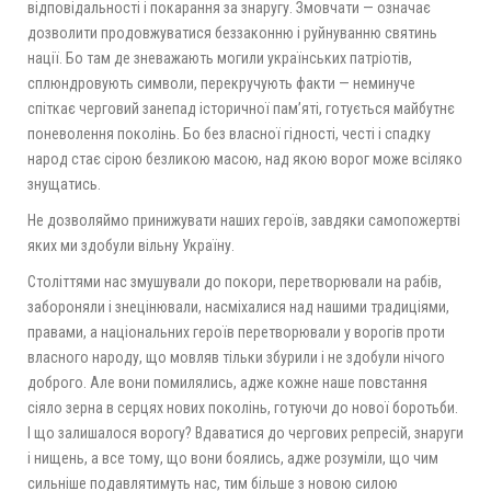
відповідальності і покарання за знаругу. Змовчати — означає
дозволити продовжуватися беззаконню і руйнуванню святинь
нації. Бо там де зневажають могили українських патріотів,
сплюндровують символи, перекручують факти — неминуче
спіткає черговий занепад історичної пам’яті, готується майбутнє
поневолення поколінь. Бо без власної гідності, честі і спадку
народ стає сірою безликою масою, над якою ворог може всіляко
знущатись.
Не дозволяймо принижувати наших героїв, завдяки самопожертві
яких ми здобули вільну Україну.
Століттями нас змушували до покори, перетворювали на рабів,
забороняли і знецінювали, насміхалися над нашими традиціями,
правами, а національних героїв перетворювали у ворогів проти
власного народу, що мовляв тільки збурили і не здобули нічого
доброго. Але вони помилялись, адже кожне наше повстання
сіяло зерна в серцях нових поколінь, готуючи до нової боротьби.
І що залишалося ворогу? Вдаватися до чергових репресій, знаруги
і нищень, а все тому, що вони боялись, адже розуміли, що чим
сильніше подавлятимуть нас, тим більше з новою силою