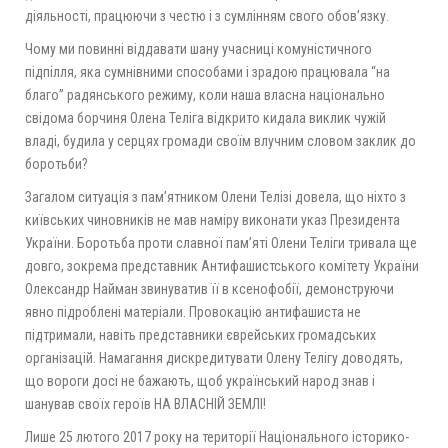
діяльності, працюючи з честю і з сумлінням свого обов’язку.
Чому ми повинні віддавати шану учасниці комуністичного
підпілля, яка сумнівними способами і зрадою працювала “на
благо” радянського режиму, коли наша власна національно
свідома борчиня Олена Теліга відкрито кидала виклик чужій
владі, будила у серцях громади своїм влучним словом заклик до
боротьби?
Загалом ситуація з пам’ятником Олени Телізі довела, що ніхто з
київських чиновників не мав наміру виконати указ Президента
України. Боротьба проти славної пам’яті Олени Теліги тривала ще
довго, зокрема представник Антифашистського комітету України
Олександр Найман звинуватив її в ксенофобії, демонструючи
явно підроблені матеріали. Провокацію антифашиста не
підтримали, навіть представники єврейських громадських
організацій. Намагання дискредитувати Олену Телігу доводять,
що вороги досі не бажають, щоб український народ знав і
шанував своїх героїв НА ВЛАСНІЙ ЗЕМЛІ!
Лише 25 лютого 2017 року на території Національного історико-