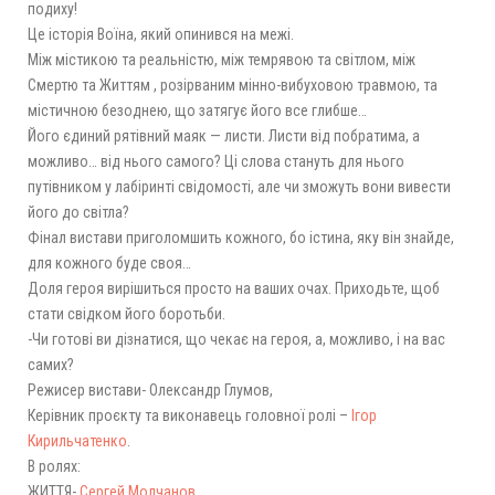
подиху!
Це історія Воїна, який опинився на межі.
Між містикою та реальністю, між темрявою та світлом, між
Смертю та Життям , розірваним мінно-вибуховою травмою, та
містичною безоднею, що затягує його все глибше…
Його єдиний рятівний маяк — листи. Листи від побратима, а
можливо… від нього самого? Ці слова стануть для нього
путівником у лабіринті свідомості, але чи зможуть вони вивести
його до світла?
Фінал вистави приголомшить кожного, бо істина, яку він знайде,
для кожного буде своя…
Доля героя вирішиться просто на ваших очах. Приходьте, щоб
стати свідком його боротьби.
-Чи готові ви дізнатися, що чекає на героя, а, можливо, і на вас
самих?
Режисер вистави- Олександр Глумов,
Керівник проєкту та виконавець головної ролі –
Ігор
Кирильчатенко
.
В ролях:
ЖИТТЯ-
Сергей Молчанов
,