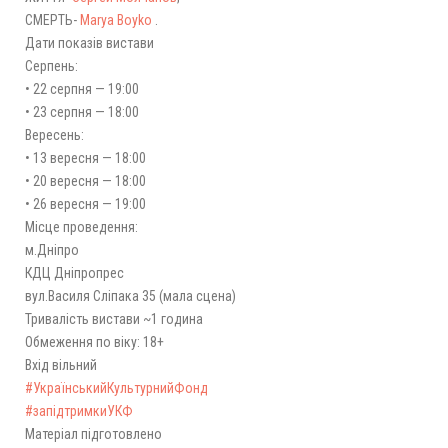
СМЕРТЬ-
Marya Boyko
.
Дати показів вистави
Серпень:
• 22 серпня — 19:00
• 23 серпня — 18:00
Вересень:
• 13 вересня — 18:00
• 20 вересня — 18:00
• 26 вересня — 19:00
Місце проведення:
м.Дніпро
КДЦ Дніпропрес
вул.Василя Сліпака 35 (мала сцена)
Тривалість вистави ~1 година
Обмеження по віку: 18+
Вхід вільний
#УкраїнськийКультурнийФонд
#запідтримкиУКФ
Матеріал підготовлено