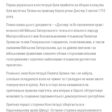
Перша українська конституція була прийнята на зборах козацтва
біля містечка Тягина на правому березі річки Дністер 5 квітня 1710
року.
Повна назва цього документа – «Договір та Встановлення прав і
вольностей Війська Запорозького та всього вільного народу
Малоросійського між Ясновельможним гетьманом Пилипом
Орликом та між Генеральною старшиною, полковниками, а також
названим Військом Запорозьким, що за давнім звичаєм і за
військовими правилами схвалені обома сторонами вільним
голосуванням і скріплені найяснішим гетьманом урочистою
присягою».
Реальної сили Конституція Пилипа Орлика так і не набула,
оскільки складалася вона на чужині та її укладачі не мали змоги
повернутися в країну. Але в історії вона залишилася як
оригінальна правова пам’ятка, яка вперше в Європі обґрунтовує
можливість існування парламентської демократичної республіки.
Оригінал першої сторінки Конституції зберігається в
Національному архіві Швеції. Остання сторінка україномовного