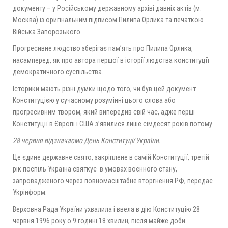
документу – у Російському державному архіві давніх актів (м.
Москва) із оригінальним підписом Пилипа Орлика та печаткою
Війська Запорозького.
Прогресивне людство зберігає пам’ять про Пилипа Орлика,
насамперед, як про автора першої в історії людства конституції
демократичного суспільства.
Історики мають різні думки щодо того, чи був цей документ
Конституцією у сучасному розумінні цього слова або
прогресивним твором, який випередив свій час, адже перші
Конституції в Європі і США з’явилися лише сімдесят років потому.
28 червня відзначаємо День Конституції України.
Це єдине державне свято, закріплене в самій Конституції, третій
рік поспіль Україна святкує в умовах воєнного стану,
запровадженого через повномасштабне вторгнення РФ, передає
Укрінформ.
Верховна Рада України ухвалила і ввела в дію Конституцію 28
червня 1996 року о 9 годині 18 хвилин, після майже доби