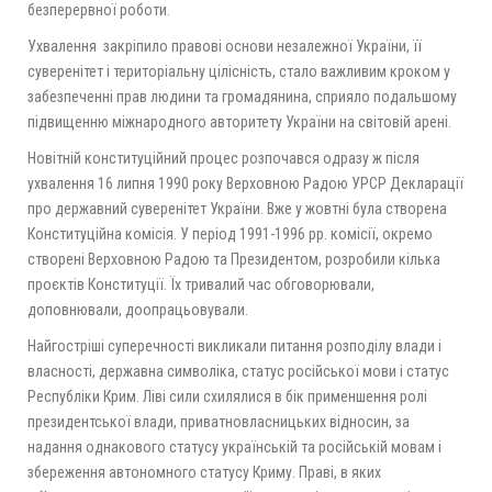
безперервної роботи.
Ухвалення закріпило правові основи незалежної України, її
суверенітет і територіальну цілісність, стало важливим кроком у
забезпеченні прав людини та громадянина, сприяло подальшому
підвищенню міжнародного авторитету України на світовій арені.
Новітній конституційний процес розпочався одразу ж після
ухвалення 16 липня 1990 року Верховною Радою УРСР Декларації
про державний суверенітет України. Вже у жовтні була створена
Конституційна комісія. У період 1991-1996 рр. комісії, окремо
створені Верховною Радою та Президентом, розробили кілька
проєктів Конституції. Їх тривалий час обговорювали,
доповнювали, доопрацьовували.
Найгостріші суперечності викликали питання розподілу влади і
власності, державна символіка, статус російської мови і статус
Республіки Крим. Ліві сили схилялися в бік применшення ролі
президентської влади, приватновласницьких відносин, за
надання однакового статусу українській та російській мовам і
збереження автономного статусу Криму. Праві, в яких