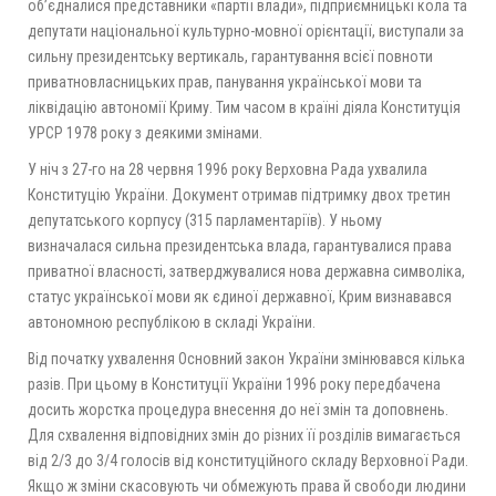
об’єдналися представники «партії влади», підприємницькі кола та
депутати національної культурно-мовної орієнтації, виступали за
сильну президентську вертикаль, гарантування всієї повноти
приватновласницьких прав, панування української мови та
ліквідацію автономії Криму. Тим часом в країні діяла Конституція
УРСР 1978 року з деякими змінами.
У ніч з 27-го на 28 червня 1996 року Верховна Рада ухвалила
Конституцію України. Документ отримав підтримку двох третин
депутатського корпусу (315 парламентаріїв). У ньому
визначалася сильна президентська влада, гарантувалися права
приватної власності, затверджувалися нова державна символіка,
статус української мови як єдиної державної, Крим визнавався
автономною республікою в складі України.
Від початку ухвалення Основний закон України змінювався кілька
разів. При цьому в Конституції України 1996 року передбачена
досить жорстка процедура внесення до неї змін та доповнень.
Для схвалення відповідних змін до різних її розділів вимагається
від 2/3 до 3/4 голосів від конституційного складу Верховної Ради.
Якщо ж зміни скасовують чи обмежують права й свободи людини