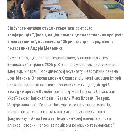
Відбулась наукова студентсько-аспірантська
конференція
“Досвід національних державотворчих процесів
в умовах війни”,
присвячена 135 річчю з дня народження
полковника
Андрія Мельника.
Символічно, що дата проведення заходу співпала з Днем
Вишиванки 15 травня 2025 р. З вітальним словом виступили від
імені адміністрації юридичного факультету – заступник декана
доц.
Максим Олександрович Суханов
, від імені кафедри історії
держави, права та політико-правових учень – доц.
Андрій
Володимирович Кольбенко
та від імені Проводу Організації
Українських Націоналістів –
Василь Михайлович Петрик
.
Модерувала захід Голова Наукового товариства студентів,
аспірантів, докторантів та молодих вчених юридичного
факультету –
Анна Гопшта
. Тематика конференції охопила
ключові історичні епохи та події: від козацько-гетьманської