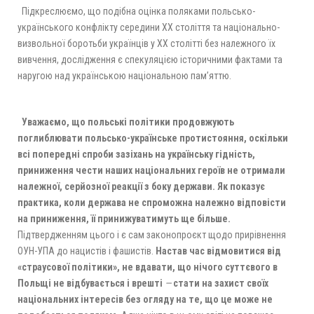
Підкреслюємо,
що подібна оцінка поляками польсько-
українського конфлікту середини ХХ століття та національно-
визвольної боротьби українців у ХХ столітті без належного їх
вивчення, дослідження є спекуляцією історичними фактами та
наругою над українською національною пам’яттю.
Уважаємо, що польські політики продовжують
поглиблювати польсько-українське протистояння, оскільки
всі попередні спроби зазіхань на українську гідність,
приниження чести наших національних героїв не отримали
належної, серйозної реакції з боку держави. Як показує
практика, коли держава не спроможна належно відповісти
на приниження, її принижуватимуть ще більше.
Підтвердженням цього і є сам законопроєкт щодо прирівнення
ОУН-УПА до нацистів і фашистів.
Настав час відмовитися від
«страусової політики», не вдавати, що нічого суттєвого в
Польщі не відбувається і врешті
—
стати на захист своїх
національних інтересів без огляду на те, що це може не