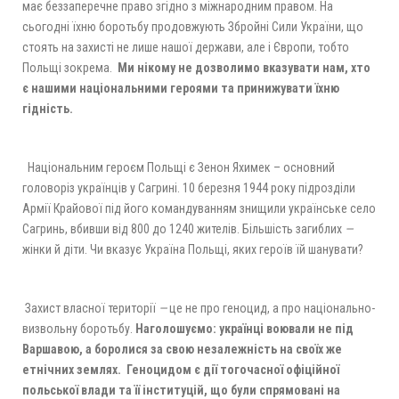
має беззаперечне право згідно з міжнародним правом. На
сьогодні їхню боротьбу продовжують Збройні Сили України, що
стоять на захисті не лише нашої держави, але і Європи, тобто
Польщі зокрема.
Ми нікому не дозволимо вказувати нам, хто
є нашими національними героями та принижувати їхню
гідність.
Національним героєм Польщі є Зенон Яхимек – основний
головоріз українців у Сагрині. 10 березня 1944 року підрозділи
Армії Крайової під його командуванням знищили українське село
Сагринь, вбивши від 800 до 1240 жителів. Більшість загиблих
—
жінки й діти. Чи вказує Україна Польщі, яких героїв їй шанувати?
Захист власної території
—
це не про геноцид, а про національно-
визвольну боротьбу.
Наголошуємо: українці воювали не під
Варшавою, а боролися за свою незалежність на своїх же
етнічних землях. Геноцидом є дії тогочасної офіційної
польської влади та її інституцій, що були спрямовані на