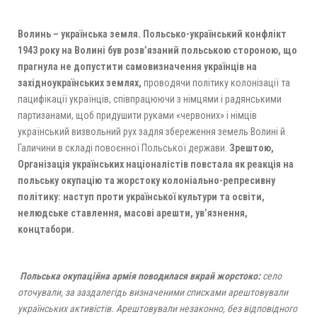
Волинь – українська земля.
Польсько-український конфлікт
1943 року на Волині був розв’язаний польською стороною, що
прагнула не допустити самовизначення українців на
західноукраїнських землях,
проводячи політику колонізації та
пацифікації українців, співпрацюючи з німцями і радянськими
партизанами, щоб придушити руками «червоних» і німців
український визвольний рух задля збереження земель Волині й
Галичини в складі повоєнної Польської держави.
Зрештою,
Організація українських націоналістів повстала як реакція на
польську окупацію та жорстоку колоніально-репресивну
політику: наступ проти української культури та освіти,
нелюдське ставлення, масові арешти, ув’язнення,
концтабори.
Польська окупаційна армія поводилася вкрай жорстоко:
село
оточували, за заздалегідь визначеними списками арештовували
українських активістів. Арештовували незаконно, без відповідного