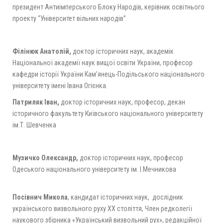
президент
Антиімперського Блоку Народів
, керівник освітнього
проекту “Університет вільних народів”
Філінюк Анатолій,
доктор історичних наук, академік
Національної академії наук вищої освіти України, професор
кафедри історії України Кам’янець-Подільського національного
університету імені Івана Огієнка.
Патриляк Іван,
доктор історичних наук, професор, декан
історичного факультету Київського національного університету
ім.Т. Шевченка
Музичко Олександр,
доктор історичних наук, професор
Одеського національного університету ім. І.Мечникова
Посівнич Микола
, кандидат історичних наук, дослідник
українського визвольного руху ХХ століття, Член редколегії
наукового збірника «Український визвольний рух», редакційної