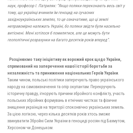
наук, професор І. Патриляк: “Якщо поляки переконають весь світ у
тому, що українці вчинили їм геноцид на сучасних
західноукраїнських землях, то це означатиме, що ці землі
неправомірно належать Україні, бо поляки звідти були насильно
витіснені. Мені хотілося б помилятися, але це можуть бути
геополітичні розрахунки на багато десятків років вперед”.
Розцінюємо таку ініціятиву як ворожий крок щодо України,
спрямований на заперечення нашої історії боротьби за
незалежність та приниження національних Героїв України
.
Таким чином, польські політики заперечують право українського
народу на самовизначення та опір окупантам. Перекручують
історичну правду, ігнорують причини збройного конфлікту, участь
польських збройних формувань в етнічних чистках та фізичне
знищення українців на території споконвічно українських земель.
За цією логікою, через кілька десятків років хтось зможе
звинуватити Збройні Сили України в геноциді росіян під Бахмутом,
Херсоном чи Донецьком.