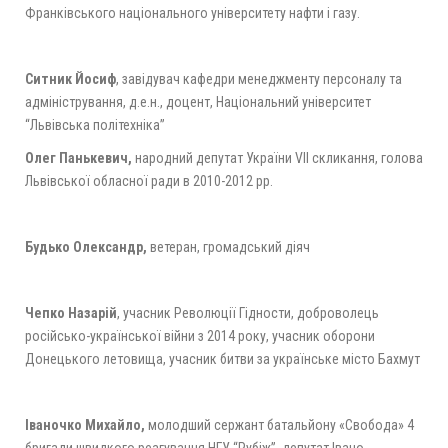
Франківського національного університету нафти і газу.
Ситник Йосиф
, завідувач кафедри менеджменту персоналу та
адміністрування, д.е.н., доцент, Національний університет
“Львівська політехніка”
Олег Панькевич,
народний депутат України VII скликання, голова
Львівської обласної ради в 2010-2012 рр.
Будько Олександр,
ветеран, громадський діяч
Чепко Назарій
, учасник Революції Гідности, доброволець
російсько-української війни з 2014 року, учасник оборони
Донецького летовища, учасник битви за українське місто Бахмут
Іваночко Михайло,
молодший сержант батальйону «Свобода» 4