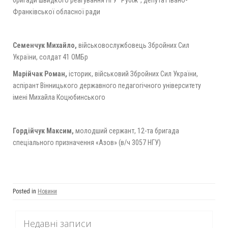
бригади швидкого реагування НГУ “Рубіж”, депутат Івано-
Франківської обласної ради
Семенчук Михайло,
військовослужбовець Збройних Сил
України, солдат 41 ОМБр
Марійчак Роман,
історик, військовий Збройних Сил України,
аспірант Вінницького державного педагогічного університету
імені Михайла Коцюбинського
Гордійчук Максим,
молодший сержант, 12-та бригада
спеціального призначення «Азов» (в/ч 3057 НГУ)
Posted in
Новини
Недавні записи