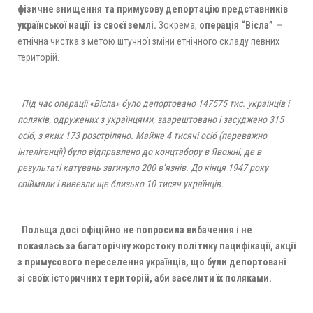
фізичне знищення та примусову депортацію представників
української нації із своєї землі.
Зокрема,
операція “Вісла”
—
етнічна чистка з метою штучної зміни етнічного складу певних
територій.
Під час операції «Вісла» було депортовано 147575 тис. українців і
поляків, одружених з українцями, заарештовано і засуджено 315
осіб, з яких 173 розстріляно. Майже 4 тисячі осіб (переважно
інтелігенції) було відправлено до концтабору в Явожні, де в
результаті катувань загинуло 200 в’язнів. До кінця 1947 року
спіймали і вивезли ще близько 10 тисяч українців.
Польща досі офіційно не попросила вибачення і не
покаялась за багаторічну жорстоку політику пацифікації, акції
з примусового переселення українців, що були депортовані
зі своїх історичних територій, аби заселити їх поляками.