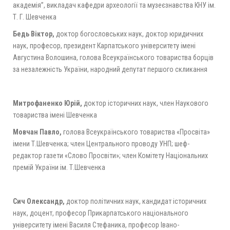
академія”, викладач кафедри археології та музеєзнавства КНУ ім.
Т. Г. Шевченка
Бедь Віктор,
доктор богословських наук, доктор юридичних
наук, професор, президент Карпатського університету імені
Августина Волошина, голова Всеукраїнського товариства борців
за незалежність України, народний депутат першого скликання
Митрофаненко Юрій,
доктор історичних наук, член Наукового
товариства імені Шевченка
Мовчан Павло,
голова Всеукраїнського товариства «Просвіта»
імени Т.Шевченка; член Центрального проводу УНП; шеф-
редактор газети «Слово Просвіти»; член Комітету Національних
премій України ім. Т.Шевченка
Сич Олександр,
доктор політичних наук, кандидат історичних
наук, доцент, професор Прикарпатського національного
університету імені Василя Стефаника, професор Івано-