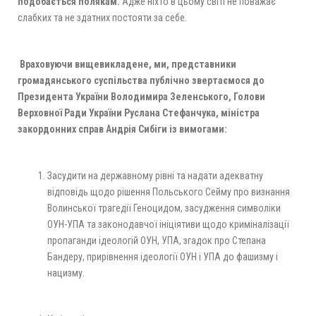
подобається полякам.
Адже ніхто в цьому світі не поважає
слабких та не здатних постояти за себе.
Враховуючи вищевикладене, ми, представники
громадянського суспільства публічно звертаємося до
Президента України Володимира Зеленського, Голови
Верховної Ради України Руслана Стефанчука, міністра
закордонних справ Андрія Сибіги із вимогами:
Засудити на державному рівні та надати адекватну
відповідь щодо рішення Польського Сейму про визнання
Волинської трагедії Геноцидом, засудження символіки
ОУН-УПА та законодавчої ініціятиви щодо криміналізації
пропаганди ідеологій ОУН, УПА, згадок про Степана
Бандеру, прирівнення ідеології ОУН і УПА до фашизму і
нацизму.