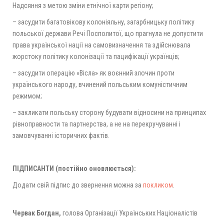
Надсяння з метою зміни етнічної карти регіону;
– засудити багатовікову колоніяльну, загарбницьку політику
польської держави Речі Посполитої, що прагнула не допустити
права української нації на самовизначення та здійснювала
жорстоку політику колонізації та пацифікації українців;
– засудити операцію «Вісла» як воєнний злочин проти
українського народу, вчинений польським комуністичним
режимом;
– закликати польську сторону будувати відносини на принципах
рівноправности та партнерства, а не на перекручуванні і
замовчуванні історичних фактів.
ПІДПИСАНТИ (постійно оновлюється):
Додати свій підпис до звернення можна за
покликом
.
Червак Богдан,
голова Організації Українських Націоналістів