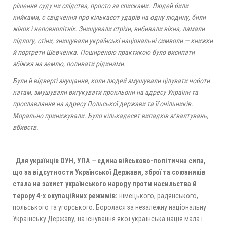
рішення суду чи слідства, просто за списками. Людей били
кийками, є свідчення про кількасот ударів на одну людину, били
жінок і неповнолітніх. Знищували стріхи, вибивали вікна, ламали
підлогу, стіни, знищували українські національні символи — книжки
й портрети Шевченка. Поширеною практикою було висипати
збіжжя на землю, поливати рідинами.
Були й відверті знущання, коли людей змушували цілувати чоботи
катам, змушували вигукувати прокльони на адресу України та
прославляння на адресу Польської держави та її очільників.
Морально принижували. Було кількадесят випадків зґвалтувань,
вбивств.
Для українців ОУН, УПА
—
єдина військово-політична сила,
що за відсутности Української Держави, зброї та союзників
стала на захист українського народу
проти насильства й
терору 4-х окупаційних режимів:
німецького, радянського,
польського та угорського. Боролася за незалежну національну
Українську Державу, на існування якої українська нація мала і