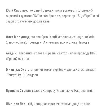
Юрій Сиротюк,
головний сержант роти вогневої підтримки 5
окремої штурмової Київської бригади, директор НАЦ «Українські
студії стратегічних досліджень»
Олег Медуниця
, голова Організації Українських Націоналістів
(революційна), Президент Антиімперського Блоку Народів
Андрій Тарасенко,
голова «Правий сектор», член проводу НВР
«Правий сектор»
Микитюк Олег,
головний командир Всеукраїнської організації
“Тризуб” ім. С. Бандери
Брацюнь Степан
, голова Конгресу Українських Націоналістів
Шипілов Леонтій,
кандидат юридичних наук, доцент, віце-