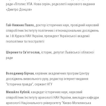
ради «Літопис УПА. Нова серія», редколегії наукового видання
«Дмитро Донцов»
Гай-Нижник Павло,
доктор історичних наук, провідний науковий
співробітник Інституту політичних і етнонаціональних досліджень
ім. І.Ф.Кураса НАН України, президент Української академії
геополітики та геостратегії
Шеремета Св’ятослав,
історик, депутат Львівської обласної
ради
Володимир Бірчак
, керівник академічних програм Центру
досліджень визвольного руху, редактор інтернет-видання
“Історична правда”, сержант НГУ
Михайло Кублій
, кандидат історичних наук, науковий
співробітник Інституту археології НАН України, викладач кафедри
археології Національного університету “Києво-Могилянська