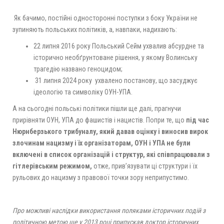
Як бачимо, постійні односторонні поступки з боку України не
зупиняють польських політиків, а, навпаки, надихають:
22 липня 2016 року Польський Сейм ухвалив абсурдне та
історично необґрунтоване рішення, у якому Волинську
трагедію названо геноцидом;
31 липня 2024 року ухвалено постанову, що засуджує
ідеологію та символіку ОУН-УПА.
А на сьогодні польські політики пішли ще далі, прагнучи
прирівняти ОУН, УПА до фашистів і нацистів.
Попри те, що
під час
Нюрнберзького трибуналу, який давав оцінку і виносив вирок
злочинам нацизму і їх організаторам, ОУН і УПА не були
включені в список організацій і структур, які співпрацювали з
гітлерівським режимом,
отже, прив’язувати ці структури і їх
рульових до нацизму з правової точки зору неприпустимо.
Про можливі наслідки використання поляками історичних подій з
політичною метою ще у 2013 році припускав доктор історичних