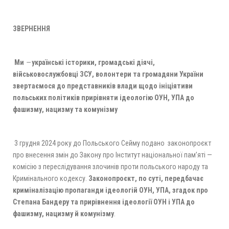
ЗВЕРНЕННЯ
Ми
—
українські історики, громадські діячі,
військовослужбовці ЗСУ, волонтери та громадяни України
звертаємося до представників влади щодо ініціятиви
польських політиків прирівняти ідеологію ОУН, УПА до
фашизму, нацизму та комунізму
3 грудня 2024 року до Польського Сейму подано законопроєкт
про внесення змін до Закону про Інститут національної пам’яті —
комісію з переслідування злочинів проти польського народу та
Кримінального кодексу.
Законопроєкт, по суті, передбачає
криміналізацію пропаганди ідеологій ОУН, УПА, згадок про
Степана Бандеру та прирівнення ідеології ОУН і УПА до
фашизму, нацизму й комунізму
.