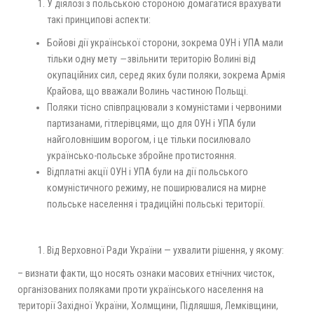
У діялозі з польською стороною домагатися врахувати
такі принципові аспекти:
Бойові дії української сторони, зокрема ОУН і УПА мали
тільки одну мету
—
звільнити територію Волині від
окупаційних сил, серед яких були поляки, зокрема Армія
Крайова, що вважали Волинь частиною Польщі.
Поляки тісно співпрацювали з комуністами і червоними
партизанами, гітлерівцями, що для ОУН і УПА були
найголовнішим ворогом, і це тільки посилювало
українсько-польське збройне протистояння.
Відплатні акції ОУН і УПА були на дії польського
комуністичного режиму, не поширювалися на мирне
польське населення і традиційні польські території.
Від Верховної Ради України — ухвалити рішення, у якому:
– визнати факти, що носять ознаки масових етнічних чисток,
організованих поляками проти українського населення на
території Західної України, Холмщини, Підляшшя, Лемківщини,