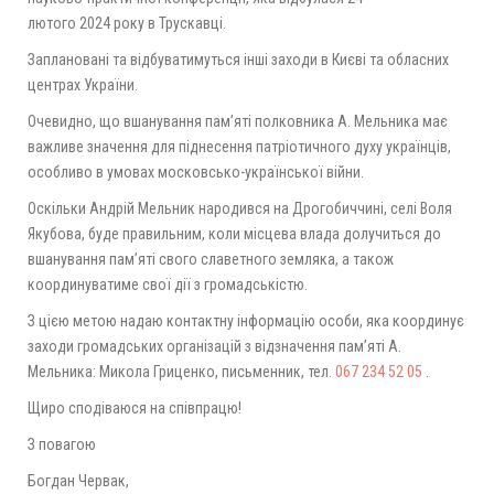
лютого
2024
року в Трускавці.
Заплановані та відбуватимуться інші заходи в Києві та обласних
центрах України.
Очевидно, що вшанування пам’яті полковника А. Мельника має
важливе значення для піднесення патріотичного духу українців,
особливо в умовах московсько-української війни.
Оскільки Андрій Мельник народився на Дрогобиччині, селі Воля
Якубова, буде правильним, коли місцева влада долучиться до
вшанування пам’яті свого славетного земляка, а також
координуватиме свої дії з громадськістю.
З цією метою надаю контактну інформацію особи, яка координує
заходи громадських організацій з відзначення пам’яті А.
Мельника: Микола Гриценко, письменник, тел.
067 234 52 05
.
Щиро сподіваюся на співпрацю!
З повагою
Богдан Червак,