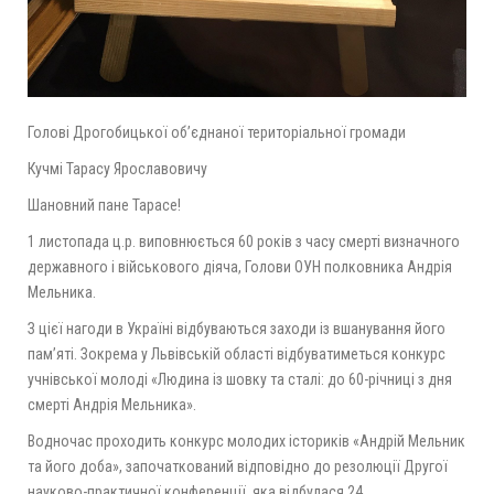
Голові Дрогобицької об’єднаної територіальної громади
Кучмі Тарасу Ярославовичу
Шановний пане Тарасе!
1 листопада ц.р. виповнюється 60 років з часу смерті визначного
державного і військового діяча, Голови ОУН полковника Андрія
Мельника.
З цієї нагоди в Україні відбуваються заходи із вшанування його
пам’яті. Зокрема у Львівській області відбуватиметься конкурс
учнівської молоді «Людина із шовку та сталі: до 60-річниці з дня
смерті Андрія Мельника».
Водночас проходить конкурс молодих істориків «Андрій Мельник
та його доба», започаткований відповідно до резолюції Другої
науково-практичної конференції, яка відбулася 24