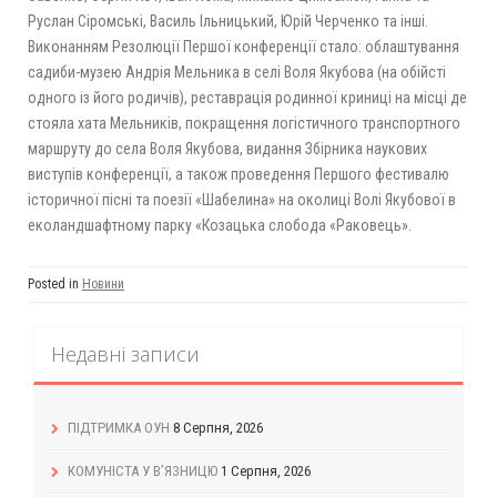
Руслан Сіромські, Василь Ільницький, Юрій Черченко та інші.
Виконанням Резолюції Першої конференції стало: облаштування
садиби-музею Андрія Мельника в селі Воля Якубова (на обійсті
одного із його родичів), реставрація родинної криниці на місці де
стояла хата Мельників, покращення логістичного транспортного
маршруту до села Воля Якубова, видання Збірника наукових
виступів конференції, а також проведення Першого фестивалю
історичної пісні та поезії «Шабелина» на околиці Волі Якубової в
еколандшафтному парку «Козацька слобода «Раковець».
Posted in
Новини
Недавні записи
ПІДТРИМКА ОУН
8 Серпня, 2026
КОМУНІСТА У В’ЯЗНИЦЮ
1 Серпня, 2026