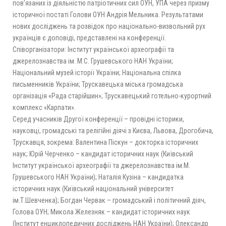
пов’язаних із діяльністю патріотичних сил ОУН, УПА через призму
історичної постаті Голови ОУН Андрія Мельника. Результатами
нових досліджень та розвідок про національно-визвольний рух
українців є доповіді, представлені на конференції.
Співорганізатори: Інститут української археографії та
джерелознавства ім. М.С. Грушевського НАН України;
Національний музей історії України; Національна спілка
письменників України; Трускавецька міська громадська
організація «Рада старійшин»; Трускавецький готельно-курортний
комплекс «Карпати».
Серед учасників Другої конференції – провідні історики,
науковці, громадські та релігійні діячі з Києва, Львова, Дрогобича,
Трускавця, зокрема: Валентина Піскун – докторка історичних
наук; Юрій Черченко – кандидат історичних наук (Київський
Інститут української археографії та джерелознавства ім.М.
Грушевського НАН України); Наталія Кузіна – кандидатка
історичних наук (Київський національний університет
ім.Т.Шевченка); Богдан Червак – громадський і політичний діяч,
Голова ОУН; Микола Железняк – кандидат історичних наук
(Інститут енциклопедичних досліджень НАН України); Олександр