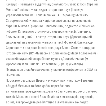
Кучерук – завідувач відділу Національного музею історії України;
Микола Посівнич – кандидат історичних наук (Інститут
українознавства ім.І. Крип’якевича НАН України); Михайло
Сидоржевський – голова Національної спілки письменників
України; Микола Гриценко – письменник, редактор «Грінченко-
інформ» Київського столичного університету ім.Б.Грінченка;
Василь Ільницький – доктор історичних наук (Дрогобицький
державний педагогічний університет ім.І. Франка); Олександр
Скрипник – дослідник історії спецслужб; Іван Хома – кандидат
історичних наук (НУ «Львівська політехніка»); Марія Головкевич –
старший науковий співробітник музею «Дрогобиччина» (м.
Дрогобич); Іван Скибак – краєзнавець (м. Трускавець).
Плануються онлайн-включення учасників конференції із США та
Німеччини.
Проєктом резолюції Другої науково-практичної конференції
«Андрій Мельник та його доба» передбачено:
активізувати проведення заходів на базі новоствореного музею
Андрія Мельника в селі Воля Якубова для школярів, студентів,
воїнів, які проходять реабілітацію в лікувальних закладах