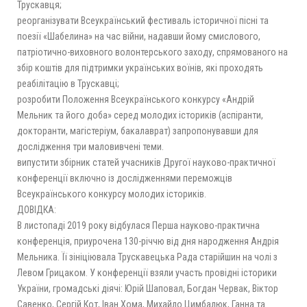
Трускавця;
реорганізувати Всеукраїнський фестиваль історичної пісні та
поезії «Шабелина» на час війни, надавши йому смислового,
патріотично-виховного волонтерського заходу, спрямованого на
збір коштів для підтримки українських воїнів, які проходять
реабілітацію в Трускавці;
розробити Положення Всеукраїнського конкурсу «Андрій
Мельник та його доба» серед молодих істориків (аспіранти,
докторанти, магістеріум, бакалаврат) запропонувавши для
дослідження три маловивчені теми.
випустити збірник статей учасників Другої науково-практичної
конференції включно із дослідженнями переможців
Всеукраїнського конкурсу молодих істориків.
ДОВІДКА:
В листопаді 2019 року відбулася Перша науково-практична
конференція, приурочена 130-річчю від дня народження Андрія
Мельника. Її зініціювала Трускавецька Рада старійшин на чолі з
Левом Грицаком. У конференції взяли участь провідні історики
України, громадські діячі: Юрій Шаповал, Богдан Червак, Віктор
Савенко, Сергій Кот, Іван Хома, Михайло Цимбалюк, Ганна та