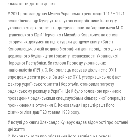
клала квіти до цієї дошки.
У 2021 році завідувач Музею Української революції 1917 – 1921
років Олександр Кучерук та наукові співробітники Інституту
української археографії та джерелознавства України імені М. С.
Грушевського Юрій Черченко і Михайло Ковальчук на основі
історичних документів підготували до друку книгу «Євген
Коновалець», в якій подано біографічні дані провідного діяча
державного будівництва і захисту незалежності Української
Народної Республіки. Як голова Проводу українських
націоналістів (ПУН), Є. Коновалець керував діяльністю ОУН
впродовж десяти років. За цей час ОУН, утворившись як факт і
фактор українського життя і боротьби, становила загрозу
радянському режиму в Україні. Це й було головною причиною
проведення радянськими спецслужбами кількарічної операції з
проникнення в оточення Є. Коновальця і врешті-решт його
фізичної ліквідації 23 травня 1938 року.
У вступі до книги Олександр Кучерук надав відомості про останні
дні життя
Є. Коновальця та про обставини його загибелі на основі