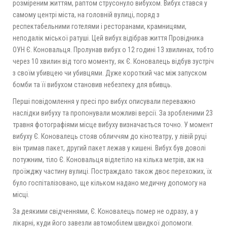
розміреним життям, раптом струсонуло вибухом. Вибух стався у
самому центрі міста, на головній вулиці, поряд з
респектабельними готелями і ресторанами, крамницями,
неподалік міської ратуші. Цей вибух відібрав життя Провідника
ОУН Є. Коновальця. Пролунав вибух о 12 годині 13 хвилинах, тобто
через 10 хвилин від того моменту, як Є. Коновалець відбув зустріч
з своїм убивцею чи убивцями. Дуже короткий час між запуском
бомби та її вибухом становив небезпеку для вбивць.
Перші повідомлення у пресі про вибух описували переважно
наслідки вибуху та пропонували можливі версії. За зробленими 23
травня фотографіями місце вибуху визначається точно. У момент
вибуху Є. Коновалець стояв обличчям до кінотеатру, у лівій руці
він тримав пакет, другий пакет лежав у кишені. Вибух був доволі
потужним, тіло Є. Коновальця відлетіло на кілька метрів, аж на
проїжджу частину вулиці. Постраждало також двоє перехожих, їх
було госпіталізовано, ще кільком надано медичну допомогу на
місці.
За деякими свідченнями, Є. Коновалець помер не одразу, а у
лікарні, куди його завезли автомобілем швидкої допомоги.