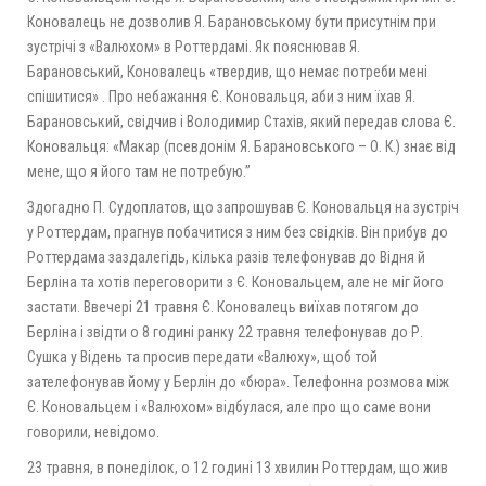
Коновалець не дозволив Я. Барановському бути присутнім при
зустрічі з «Валюхом» в Роттердамі. Як пояснював Я.
Барановський, Коновалець «твердив, що немає потреби мені
спішитися» . Про небажання Є. Коновальця, аби з ним їхав Я.
Барановський, свідчив і Володимир Стахів, який передав слова Є.
Коновальця: «Макар (псевдонім Я. Барановського – О. К.) знає від
мене, що я його там не потребую.”
Здогадно П. Судоплатов, що запрошував Є. Коновальця на зустріч
у Роттердам, прагнув побачитися з ним без свідків. Він прибув до
Роттердама заздалегідь, кілька разів телефонував до Відня й
Берліна та хотів переговорити з Є. Коновальцем, але не міг його
застати. Ввечері 21 травня Є. Коновалець виїхав потягом до
Берліна і звідти о 8 годині ранку 22 травня телефонував до Р.
Сушка у Відень та просив передати «Валюху», щоб той
зателефонував йому у Берлін до «бюра». Телефонна розмова між
Є. Коновальцем і «Валюхом» відбулася, але про що саме вони
говорили, невідомо.
23 травня, в понеділок, о 12 годині 13 хвилин Роттердам, що жив