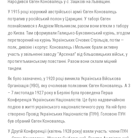
Народився Євген Коновалець у с. Зашкові на Львівщині.
У 1915 році хорунжий австрійської армії Євген Коновалець
потрапив у російський полон у Царицині. У таборі Євген
познайомився з Андрієм Мельником, разом вони втекли з табору
до Києва. Там сформували Галицько-Буковинський курінь, згодом
перетворений на курінь Українських Січових Стрільців, потім —
полк, дивізію і корпус. Коновалець і Мельник брали активну
участь у звільненні заводу “Арсенал” від більшовицьких військ, у
протигетьманському повстанні. Разом вони склали міцний
тандем.
Як було зазначено, у 1920 році виникла Українська Військова
Організація (УВО), яку очолював полковник Євген Коновалець. А 3
– 7 листопада 1927 року в Берліні була проведена Перша
Конференція Українських Націоналістів. Це було надзвичайною
подією в житті українського націоналістичного руху. На ній було
створено Провід Українських Націоналістів (ПУН). Головою ПУН
був обраний Євген Коновалець.
У Другій Конференції (квітень 1928 року) взяли участь: члени ПУН