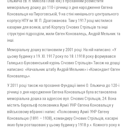
Ольжича св. п. Микола Плав`юк) з проханням розмістити
меморіальну дошку до 110-ї річниці з дня народження Євгена
Коновальця на Пироговській, 9 на стіні нинішнього центрального
корпусу НПУ ім. М. П. Драгоманова. Там у 1917 році містилися
казарми для вояків, штаб Корпусу Січових Стрільців та інші
структурні підрозділи, жили Євген Коновалець, Андрій Мельник та
інші.
Меморіальну дошку встановили у 2001 році. На ній написано: «У
цьому будинку з 19. XI. 1917 року по 18. I.1918 року формувався
Галицько-Буковинський курінь Січових Стрільців».Також на дошці
написано: «Начальник штабу Андрій Мельник» і «Комондант Євген
Коновалець».
У 2011 році також на прохання Фундації імені О. Ольжича до 120-ї
річниці з дня народження Євгена Коновальця була встановлена
меморіальна дошка за адресою вул. Січових Стрільців, 24. Вона
містить барельєф полковника Армії УНР Євгена Коновальця у
військовому вбранні і напис: «Полковнику Армії УНР Євгену
Коновальцю (1891 – 1938), командиру Січових Стрільців, касарні
яких були розташовані у цьому будинку у 1918 р.». Кожного року я