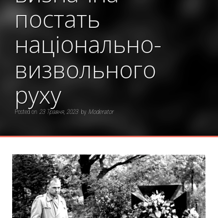
постать
національно-
визвольного
руху
Posted on
23 Травня, 2023
by
Moderator