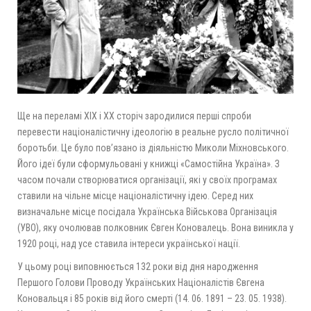
Ще на переламі XIX і XX сторіч зародилися перші спроби
перевести націоналістичну ідеологію в реальне русло політичної
боротьби. Це було пов’язано із діяльністю Миколи Міхновського.
Його ідеї були сформульовані у книжці «Самостійна Україна». З
часом почали створюватися організації, які у своїх програмах
ставили на чільне місце націоналістичну ідею. Серед них
визначальне місце посідала Українська Військова Організація
(УВО), яку очолював полковник Євген Коновалець. Вона виникла у
1920 році, над усе ставила інтереси української нації.
У цьому році виповнюється 132 роки від дня народження
Першого Голови Проводу Українських Націоналістів Євгена
Коновальця і 85 років від його смерті (14. 06. 1891 – 23. 05. 1938).