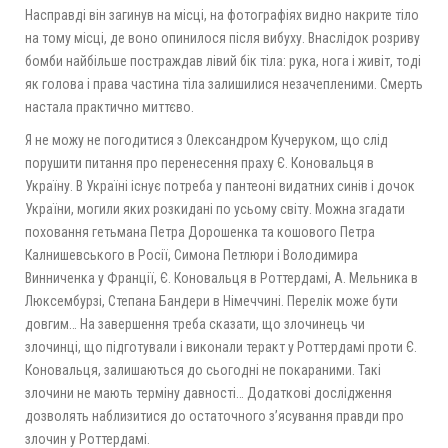
Насправді він загинув на місці, на фотографіях видно накрите тіло
на тому місці, де воно опинилося після вибуху. Внаслідок розриву
бомби найбільше постраждав лівий бік тіла: рука, нога і живіт, тоді
як голова і права частина тіла залишилися незачепленими. Смерть
настала практично миттєво.
Я не можу не погодитися з Олександром Кучеруком, що слід
порушити питання про перенесення праху Є. Коновальця в
Україну. В Україні існує потреба у пантеоні видатних синів і дочок
України, могили яких розкидані по усьому світу. Можна згадати
поховання гетьмана Петра Дорошенка та кошового Петра
Калнишевського в Росії, Симона Петлюри і Володимира
Винниченка у Франції, Є. Коновальця в Роттердамі, А. Мельника в
Люксембурзі, Степана Бандери в Німеччині. Перелік може бути
довгим… На завершення треба сказати, що злочинець чи
злочинці, що підготували і виконали теракт у Роттердамі проти Є.
Коновальця, залишаються до сьогодні не покараними. Такі
злочини не мають терміну давності… Додаткові дослідження
дозволять наблизитися до остаточного з’ясування правди про
злочин у Роттердамі.