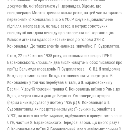
документів, які зберігалися у Нідерландах. Відомо, що
спецоперація Москви тривала кілька років, за цей час їм вдалося
переконати Є. Коновальця, що в УССР існує націоналістичне
підпілля, насправді ж, як пише автор, в нетрях совєтських
спецслужб вигадали легенду про створення тієї «організації».
Кільком агентам вдалося наблизитися до голови ОУН Є.
Коновальця. До таких агентів належав, звичайно, П. Судоплатов.
Отож, 22 та 30 квітня 1938 року, за словами секретаря ПУН Я.
Барановського, «прийшли два листи «звідти» В обох писалося про
приїзд Вельмуда (псевдонім П. Судоплатова — О. В.). Я повідомив
Вождя про зміст листів. Вождь готовився їхати на зустріч». Є.
Коновалець у той час перебував в Італії, а Я. Барановський у
Берліні. У другій половині травня Є. Коновалець виїхав з Рима до
Відня, а через кілька днів до Берліна. Усі попередні зустрічі
(перша з них відбулася у лютому 1936 р.) Є. Коновальця з П.
Судоплатовим, як представником українських націоналістів в
УРСР, за якого він себе видавав, відбувалися в присутності членів
ОУН, частіше Я. Барановського. Передбачалося, що цього разу з
Є. Коновальцем поїде Я. Барановський, але з невідомих причин Є.