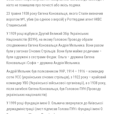
ніхто не помишляв про почесті або якісь подяки.
23 травня 1938 року Євгена Коновальця, якого Сталін визначив
ворогом №1, убив (за однією з версій) у Роттердамі агент НКВС
Сташинський.
У 1939 році відбувся Другий Великий Збір Українських
Націоналістів (ВЗУН), на якому Головою Проводу обрали
сподвижника Євгена Коновальця Андрія Мельника. Вони разом
були у загонах Січових Стрільців. Вони були майже родичами –
були одружені з сестрами Федак: Ольга – дружина Євгена
Коновальця і Софія – дружина Андрія Мельника.
Андрій Мельник був полковником УНР, 1914 — 1916 – командир
сотні УСС (українських січових стрільців), з 1922 року – крайовий
командир УВО (Української військової організації), а з 1938 року,
після загибелі Євгена Коновальця, був Головою ПУН (Проводу
українських націоналістів).
У 1999 році Фундація імені О. Ольжича звернулася до Київської
держадміністрації (лист підписав Голова ПУН і Фундації імені О.