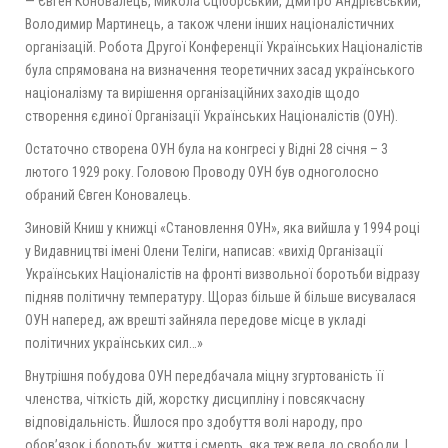
— Євген Коновалець, Микола Сціборський, Дмитро Андрієвський,
Володимир Мартинець, а також члени інших націоналістичних
організацій. Робота Другої Конференції Українських Націоналістів
була спрямована на визначення теоретичних засад українського
націоналізму та вирішення організаційних заходів щодо
створення єдиної Організації Українських Націоналістів (ОУН).
Остаточно створена ОУН була на конгресі у Відні 28 січня – 3
лютого 1929 року. Головою Проводу ОУН був одноголосно
обраний Євген Коновалець.
Зиновій Книш у книжці «Становлення ОУН», яка вийшла у 1994 році
у Видавництві імені Олени Теліги, написав: «вихід Організації
Українських Націоналістів на фронті визвольної боротьби відразу
підняв політичну температуру. Щораз більше й більше висувалася
ОУН наперед, аж врешті зайняла передове місце в укладі
політичних українських сил…»
Внутрішня побудова ОУН передбачала міцну згуртованість її
членства, чіткість дій, жорстку дисципліну і повсякчасну
відповідальність. Йшлося про здобуття волі народу, про
обов’язок і боротьбу, життя і смерть, яка теж вела до свободи. І