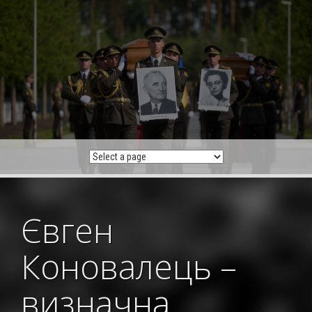
Skip
to
content
Євген
Коновалець –
визначна