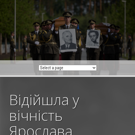
Skip
to
content
Відійшла у
вічність
Ярослава