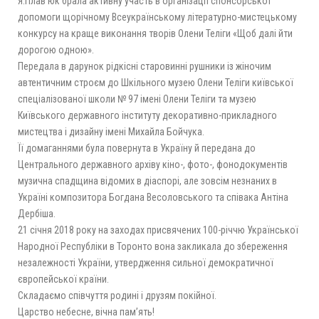
Я.Плав’юк брала активну участь в організації спонсорської
допомоги щорічному Всеукраїнському літературно-мистецькому
конкурсу на краще виконання творів Олени Теліги «Щоб далі йти
дорогою одною».
Передала в дарунок рідкісні старовинні рушники із жіночим
автентичним строєм до Шкільного музею Олени Теліги київської
спеціалізованої школи № 97 імені Олени Теліги та музею
Київського державного інституту декоративно-прикладного
мистецтва і дизайну імені Михайла Бойчука.
Її домаганнями була повернута в Україну й передана до
Центрального державного архіву кіно-, фото-, фонодокументів
музична спадщина відомих в діаспорі, але зовсім незнаних в
Україні композитора Богдана Весоловського та співака Антіна
Дербіша.
21 січня 2018 року на заходах присвячених 100-річчю Української
Народної Республіки в Торонто вона закликала до збереження
незалежності України, утвердження сильної демократичної
європейської країни.
Складаємо співчуття родині і друзям покійної.
Царство небесне, вічна пам’ять!