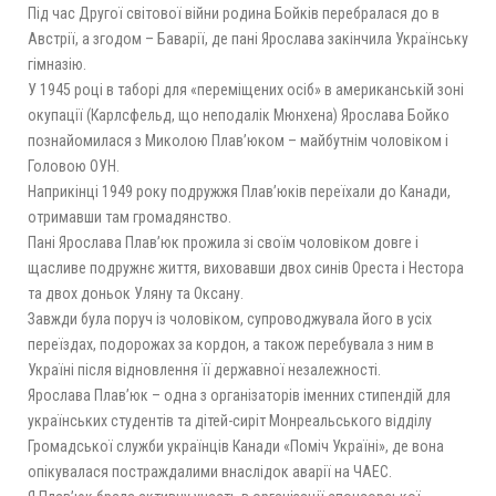
Під час Другої світової війни родина Бойків перебралася до в
Австрії, а згодом – Баварії, де пані Ярослава закінчила Українську
гімназію.
У 1945 році в таборі для «переміщених осіб» в американській зоні
окупації (Карлсфельд, що неподалік Мюнхена) Ярослава Бойко
познайомилася з Миколою Плав’юком – майбутнім чоловіком і
Головою ОУН.
Наприкінці 1949 року подружжя Плав’юків переїхали до Канади,
отримавши там громадянство.
Пані Ярослава Плав’юк прожила зі своїм чоловіком довге і
щасливе подружнє життя, виховавши двох синів Ореста і Нестора
та двох доньок Уляну та Оксану.
Завжди була поруч із чоловіком, супроводжувала його в усіх
переїздах, подорожах за кордон, а також перебувала з ним в
Україні після відновлення її державної незалежності.
Ярослава Плав’юк – одна з організаторів іменних стипендій для
українських студентів та дітей-сиріт Монреальського відділу
Громадської служби українців Канади «Поміч Україні», де вона
опікувалася постраждалими внаслідок аварії на ЧАЕС.