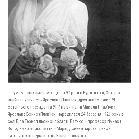
Із сумом повідомляємо, що на 97 році в Бурлінгтоні, Онтаріо
відійшла у вічність Ярослава Плав’юк, дружина Голови ОУН і
останнього президента УНР на вигнанні Миколи Плав’юка.
Ярослава Бойко (Плав’юк) народилася 24 березня 1926 року в
селі Біла Тернопільської області. Батько – професор гімназії
Володимир Бойко, мати – Марія, донька пароха Греко-
католицької церкви отця Колянкiвського.