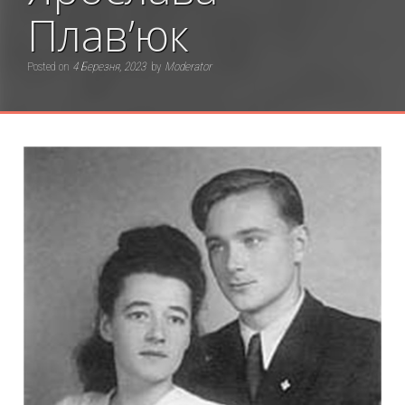
Плав’юк
Posted on
4 Березня, 2023
by
Moderator