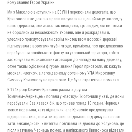
йому звання Героя України.
Ми з Миколою виступили на ВЗУНі і переконали делегатів, що
Кривоноса вже декілька разів висували на цю найвищу нагороду
нашої держави, але якось так виходило, що людям, які не тільки
не боролись за незалежність України, але й розкрадали її,
улесливо прислуговували своїм мистецтвом ворожій державі,
підписували з ворогами згубні угоди, приміром, про продовження
перебування російського флоту на українській території, тобто
заохочували московських агресорів до нападу на нашу державу,
отже таким одіозним фігурам звання Героя присвоїли, як кажуть
москалі, «легко», а легендарному сотенному УПА Мирославу
Симчичу-Кривоносу не присвоїли. Це була стратегічна помилка.
В 1948 році Симчич-Кривоніс разом із другом
Томичем-«Чернецем» попали у «пастку»: їх оточили у хаті, де вони
перебували. Зав’язався бій, що тривав понад 10 годин. Чернеця
тяжко поранили, хату підпалили, але Кривоніс продовжував
відстрілюватись, поки не втратив свідомість від диму палаючої
хати. Енкаведисти їх витягли, пов’язали і відвезли до Яблунова, де
після катувань Чернець помер, а напівживого Кривоноса відвезли