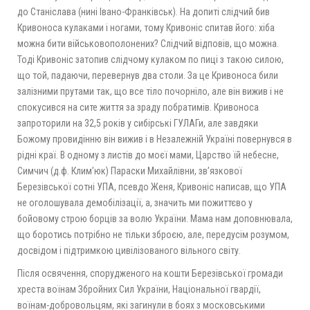
до Станіслава (нині Івано-Франківськ). На допиті слідчий бив
Кривоноса кулаками і ногами, тому Кривоніс спитав його: хіба
можна бити військовополонених? Слідчий відповів, що можна.
Тоді Кривоніс затопив слідчому кулаком по пиці з такою силою,
що той, падаючи, перевернув два столи. За це Кривоноса били
залізними прутами так, що все тіло почорніло, але він вижив і не
спокусився на сите життя за зраду побратимів. Кривоноса
запроторили на 32,5 років у сибірські ГУЛАГи, але завдяки
Божому провидінню він вижив і в Незалежній Україні повернувся в
рідні краї. В одному з листів до моєї мами, Царство їй небесне,
Симчич (д.ф. Клим’юк) Параски Михайлівни, зв’язкової
Березівської сотні УПА, псевдо Женя, Кривоніс написав, що УПА
не оголошувала демобілізації, а, значить ми пожиттєво у
бойовому строю борців за волю України. Мама нам доповнювала,
що боротись потрібно не тільки зброєю, але, передусім розумом,
досвідом і підтримкою цивілізованого вільного світу.
Після освячення, спорудженого на кошти Березівської громади
хреста воїнам Збройних Сил України, Національної гвардії,
воїнам-добровольцям, які загинули в боях з московськими