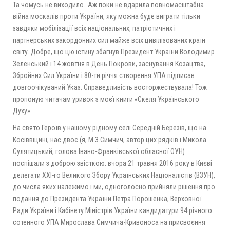
Та чомусь не виходило…Аж поки не вдарила повномасштабна
війна москалів проти України, яку можна буде виграти тільки
завдяки мобілізації всіх національних, патріотичних і
партнерських закордонних сил майже всіх цивілізованих країн
світу. Добре, що цю істину збагнув Президент України Володимир
Зеленський і 14 жовтня в День Покрови, заснування Козацтва,
Збройних Сил України і 80-ти річчя створення УПА підписав
довгоочікуваний Указ. Справедливість восторжествувала! Тож
пропоную читачам уривок з моєї книги «Скеля Українського
Духу».
На свято Героїв у нашому рідному селі Середній Березів, що на
Косіввщині, нас двоє (я, М.З.Симчич, автор цих рядків і Микола
Сулятицький, голова Івано-Франківської обласної ОУН)
поспішали з доброю звісткою: вчора 21 травня 2016 року в Києві
делегати ХХІ-го Великого Збору Українських Націоналістів (ВЗУН),
до числа яких належимо і ми, одноголосно прийняли рішення про
подання до Президента України Петра Порошенка, Верховної
Ради України і Кабінету Міністрів України кандидатури 94 річного
сотенного УПА Мирослава Симчича-Кривоноса на присвоєння