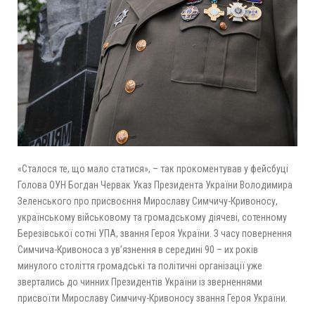
«Сталося те, що мало статися», – так прокоментував у фейсбуці
Голова ОУН Богдан Червак Указ Президента України Володимира
Зеленського про присвоєння Мирославу Симчичу-Кривоносу,
українському військовому та громадському діячеві, сотенному
Березівської сотні УПА, звання Героя України. З часу повернення
Симчича-Кривоноса з ув’язнення в середині 90 – их років
минулого століття громадські та політичні організації уже
звертались до чинних Президентів України із зверненнями
присвоїти Мирославу Симчичу-Кривоносу звання Героя України.