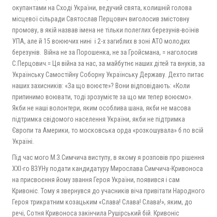
окупантами на Сході України, ведучий свята, колишній голова
місцевої сільради Святослав Перцович виголосив змістовну
промову, в якій назвав імена не тільки полеглих березунів-воїнів
УПА, але й 15 воюючих нині і 2-х загиблих в зоні АТО молодих
березунів. Війна не за Порошенка, не за Гройсмана, = наголосив
С.Перцович.= Ця війна за нас, за майбутнє наших дітей та внуків, за
Українську Самостійну Соборну Українську Державу. Дехто питає
наших захисників: «За що воюєте»? Вони відповідають: «Коли
припинимо воювати, тоді зрозумієте за що ми тепер воюємо».
Якби не наші волонтери, яким особлива шана, якби не масова
підтримка свідомого населення України, якби не підтримка
Європи та Америки, то московська орда «розкошувала» б по всій
Україні.
Під час мого М.З.Симчича виступу, в якому я розповів про рішення
ХХІ-го ВЗУНу подати кандидатуру Мирослава Симчича-Кривоноса
на присвоєння йому звання Героя України, появився і сам
Кривоніс. Тому я звернувся до учасників віча привітати Народного
Героя трикратним козацьким «Слава! Слава! Слава!», яким, до
речі, Сотня Кривоноса закінчила Рушірський бій. Кривоніс