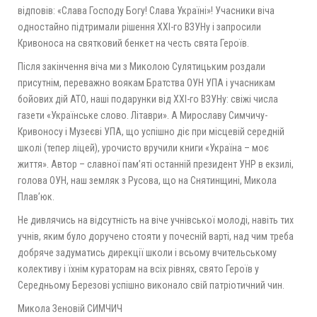
відповів: «Слава Господу Богу! Слава Україні»! Учасники віча
одностайно підтримали рішення ХХІ-го ВЗУНу і запросили
Кривоноса на святковий бенкет на честь свята Героїв.
Після закінчення віча ми з Миколою Сулятицьким роздали
присутнім, переважно воякам Братства ОУН УПА і учасникам
бойових дій АТО, наші подарунки від ХХІ-го ВЗУНу: свіжі числа
газети «Українське слово. Літаври». А Мирославу Симчичу-
Кривоносу і Музеєві УПА, що успішно діє при місцевій середній
школі (тепер ліцей), урочисто вручили книги «Україна – моє
життя». Автор – славної пам’яті останній президент УНР в екзилі,
голова ОУН, наш земляк з Русова, що на Снятинщині, Микола
Плав’юк.
Не дивлячись на відсутність на віче учнівської молоді, навіть тих
учнів, яким було доручено стояти у почесній варті, над чим треба
добряче задуматись дирекції школи і всьому вчительському
колективу і їхнім кураторам на всіх рівнях, свято Героїв у
Середньому Березові успішно виконало свій патріотичний чин.
Микола Зеновій СИМЧИЧ