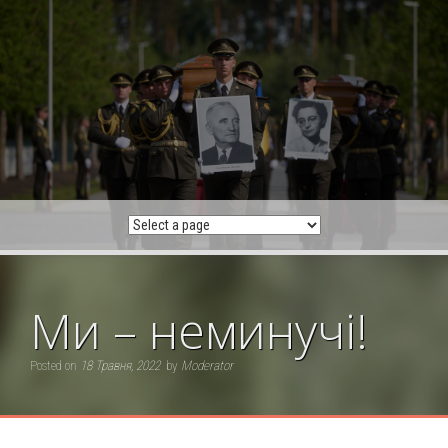
Skip
to
content
Ми – неминучі!
Posted on
18 Травня, 2022
by
Moderator