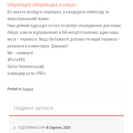
DVXyhVfagOG-LPtFqXh0oqD4_d-UsIEpOs
Всі анкети пройдуть перевірку, а кандидати співбесіду та
випробувальний термін.
Наш ідейний підрозділ гостро потребує спорядження для нових
бійців, а ми не відправляємо в бій непідготовлених, адже наша
мета – перемога. Якщо Ви бажаєте допомогти нашій перемозі –
реквізити в коментарях. Дякуємо!
Ми – неминучі!
#РотаУВО
Євген Чепелянський,
командир роти «УВО»
Posted in
Новини
Недавні записи
ПІДТРИМКА ОУН
8 Серпня, 2026