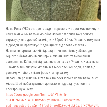
Наша Рота «УВО» створена задля перемоги – ворог має покинути
нашу землю. Ми вважаємо обов’язком створити таку бойову
структуру, яка достойна зміцнити Збройні Сили України, тому наш
підрозділ не практикує “радянщину” від слова «взагалі».
Наш напівпартизанський підрозділ нині повністю увійшов до
одного з батальйонів спецпризначення ЗСУ, та виконавши
завдання на Київщині відправляється на схід України. Наша мета
– захистити майбутнє України від московської орди, а світ від
русизму – найогиднішої форми імперіалізму.
Наразі нам розширили штат та з’явилося кілька нових вакантних
місць. Щоб мобілізуватися до нашого підрозділу заповніть
електронну анкету :
https://docs.google.com/forms/d/1V9h6_Ti-
9BAsiFZ612MbTw1cLtRRof2Zgx3nUx9KP8s/viewform?
edit_requested=true&pli=1&fbclid=IwAR28wJv8ok8QxpGfXDWaNVPL_