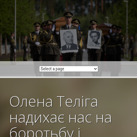
Skip
to
content
Олена Теліга
надихає нас на
боротьбу і