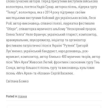
слова сучасних авторів. Перед присутніми виступили військова
волонтерка, поетеса Надія Сухар; авторка пісень, лідерка гурту
“Телері”, волонтерка, яка з 2014 року підтримує своїми
мистецькими виступами бойовий дух українських воїнів, Леся
Рой; автор-виконавець співаної поезії, лауреатка фестивалю
“Оберіг”, співавторка музичного альбому “Нескорений пророк.
Олена Теліга” Неля Франчук; український гітарист, композитор,
аранжувальник, звукорежисер, ініціатор та організатор
фестивалю патріотичної пісні в Україні “Рутенія” Григорій
Лук’яненко; український бандурист, народознавець, рок-
музикант, композитор, автор близько 400 музичних творів, автор
пісні “Меч Арея”Живосил Лютий; фронтмен і засновник гурту Тінь
Сонця, автор більшості пісень гурту та виконавець культових
пісень «Меч Арея» та «Козаки» Сергій Василюк.
Світлана Божко
Posted in
Новини