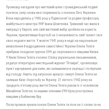
Промовці нагадали про життєвий шлях і громадянський подвиг
поетеси, силу слова якої порівнюють з поезією Лесі Українки.
Вона народилась у 1906 році у Підмосков’ї в родині професора,
майбутнього міністра УНР Івана Шовгеніва. Тривалий час жила в
еміграції у Європі, але свій життєвий вибір зробила на користь
України, присвятивши боротьбі за її незалежність свій талант і все
своє недовге життя. У жовтні 1941 року в надії на національне
визволення й відродження самостійної України Олена Теліга
прибуває похідною групою ОУН до окупованого німцями Києва.
У Києві Олена Теліга очолює Спілку українських письменників,
редагує літературно-мистецький журнал “Літаври”, організовує
пункт харчування для киян, які залишилися в окупації і потерпали
від голоду. Навіть під загрозою арешту і смерті Олена Теліга не
залишає Київ і боротьбу за Україну. 21 лютого 1942 року на
тридцять п’ятому році життя Олена Теліга разом із її чоловіком
Михайлом Телігою та іншими членами ОУН була розстріляна
німцями у Бабиному Яру.
Після промов лунала поезія Олени Теліги та пісні на її слова та на