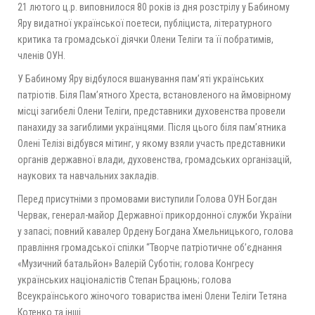
21 лютого ц.р. виповнилося 80 років із дня розстрілу у Бабиному
Яру видатної української поетеси, публіциста, літературного
критика та громадської діячки Олени Теліги та її побратимів,
членів ОУН.
У Бабиному Яру відбулося вшанування пам’яті українських
патріотів. Біля Пам’ятного Хреста, встановленого на ймовірному
місці загибелі Олени Теліги, представники духовенства провели
панахиду за загиблими українцями. Після цього біля пам’ятника
Олені Телізі відбувся мітинг, у якому взяли участь представники
органів державної влади, духовенства, громадських організацій,
наукових та навчальних закладів.
Перед присутніми з промовами виступили Голова ОУН Богдан
Червак, генерал-майор Державної прикордонної служби України
у запасі; повний кавалер Ордену Богдана Хмельницького, голова
правління громадської спілки “Творче патріотичне об’єднання
«Музичний батальйон» Валерій Суботін; голова Конгресу
українських націоналістів Степан Брацюнь; голова
Всеукраїнського жіночого товариства імені Олени Теліги Тетяна
Котенко та інші.