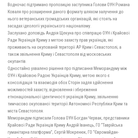
Водночас підтримано пропозицію заступника Голови ОУН Романа
Коваля про розширення даного формату шляхом залучення до
нього ветеранських громадських організацій, які стоять на
засадах ідеології українського націоналізму.
Заслухано доповідь Андрія Щекуна про співпрацю ОУН і Крайової
Ради Українців Криму з метою захисту прав українців, які
проживають на окупованій території АР Крим і Севастополі, а
також звільнення Криму і Севастополя від московських
окупантів.
Одностайно ухвалено рішення про підписання Меморандуму між
ОУН і Крайовою Радою Українців Криму, метою якого є
консолідація та взаємодія обох Сторін задля здійснення
можливостей захисту, відновлення і збереження
етнонаціональної ідентичності українців Криму, звільненню
тимчасово окупованої території Автономної Республіки Крим та
міста Севастополя.
Меморандум підписали Голова ОУН Богдан Червак, представники
Крайової Ради Українців Криму Андрій Іванець, ГО “Таврійська
гуманітарна платформа”, Сергій Мокренюк, ГО “Євромайдан-