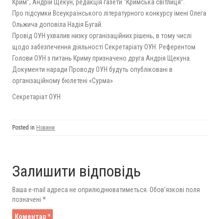
Крим”, Андрій Щекун, редакція газети “Кримська світлиця”.
Про підсумки Всеукраїнського літературного конкурсу імені Олега
Ольжича доповіла Надія Бугай.
Провід ОУН ухвалив низку організаційних рішень, в тому числі
щодо забезпечення діяльності Секретаріату ОУН. Референтом
Голови ОУН з питань Криму призначено друга Андрія Щекуна.
Документи наради Проводу ОУН будуть опубліковані в
організаційному бюлетені «Сурма»
Секретаріат ОУН
Posted in
Новини
Залишити відповідь
Ваша e-mail адреса не оприлюднюватиметься.
Обов’язкові поля
позначені
*
Коментар
*