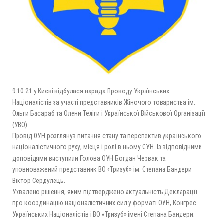
9.10.21 у Києві відбулася нарада Проводу Українських
Націоналістів за участі представників Жіночого товариства ім.
Ольги Басараб та Олени Теліги і Української Військової Організації
(УВО).
Провід ОУН розглянув питання стану та перспектив українського
націоналістичного руху, місця і ролі в ньому ОУН. Із відповідними
доповідями виступили Голова ОУН Богдан Червак та
уповноважений представник ВО «Тризуб» ім. Степана Бандери
Віктор Сердулець.
Ухвалено рішення, яким підтверджено актуальність Декларації
про координацію націоналістичних сил у форматі ОУН, Конгрес
Українських Націоналістів і ВО «Тризуб» імені Степана Бандери.