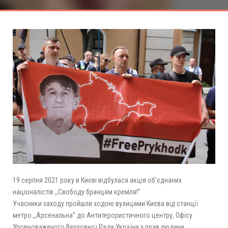
19 серпня 2021 року в Києві відбулася акція об’єднаних
націоналістів ,,Свободу бранцям кремля!’’
Учасники заходу пройшли ходою вулицями Києва від станції
метро ,,Арсенальна’’ до Антитерористичного центру, Офісу
Уповноваженого Верховної Ради України з прав людини