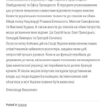
(Омбудсмена) та Офісу Президента. Й передали уповноваженим
цих установ звернення з вимогами відновити пошуки зниклих
безвісти українських полонених та внести до списків на обмін
бійців полку Нацгвардії Романа Біленького, Миколи Самофалова
та Максима Худана. А також внести до списків на обмін патріотів,
місце ув’язнення яких відоме. Це Сергій Ільїн, Олег Приходько,
Геннадій Лимешко та Григорій Сінченко.
Після початку бойових дій на Сході України визволенням наших
співвітчизників займалися волонтери, завдяки яким цей
непростий процес рухався. Коли ж ця функція перейшла до
державних установ, звільнення наших полонених загальмувалося.
Цим занепокоєні українці, які переймаються долею бранців
кремля. Й своєю акцією вчергове нагадали представникам
влади, що люди віддані Батьківщині, які виконували свій
обов’язок в ім’я України повинні бути визволені.
Олександр Вакуленко
Posted in
Новини