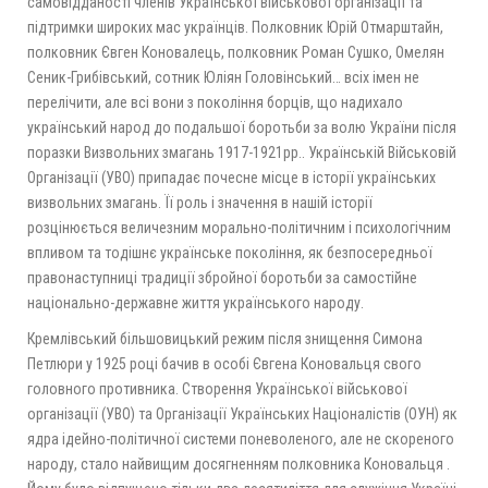
самовідданості членів Української військової організації та
підтримки широких мас українців. Полковник Юрій Отмарштайн,
полковник Євген Коновалець, полковник Роман Сушко, Омелян
Сеник-Грибівський, сотник Юліян Головінський… всіх імен не
перелічити, але всі вони з покоління борців, що надихало
український народ до подальшої боротьби за волю України після
поразки Визвольних змагань 1917-1921рр.. Українській Військовій
Організації (УВО) припадає почесне місце в історії українських
визвольних змагань. Її роль і значення в нашій історії
розцінюється величезним морально-політичним і психологічним
впливом та тодішнє українське покоління, як безпосередньої
правонаступниці традиції збройної боротьби за самостійне
національно-державне життя українського народу.
Кремлівський більшовицький режим після знищення Симона
Петлюри у 1925 році бачив в особі Євгена Коновальця свого
головного противника. Створення Української військової
організації (УВО) та Організації Українських Націоналістів (ОУН) як
ядра ідейно-політичної системи поневоленого, але не скореного
народу, стало найвищим досягненням полковника Коновальця .