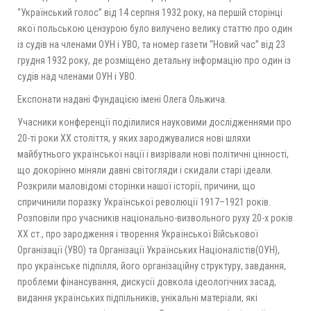
“Український голос” від 14 серпня 1932 року, на першій сторінці
якої польською цензурою було вилучено велику статтю про один
із судів на членами ОУН і УВО, та номер газети “Новий час” від 23
грудня 1932 року, де розміщено детальну інформацію про один із
судів над членами ОУН і УВО.
Експонати надані Фундацією імені Олега Ольжича.
Учасники конференції поділилися науковими дослідженнями про
20-ті роки ХХ століття, у яких зароджувалися нові шляхи
майбутнього української нації і визрівали нові політичні цінності,
що докорінно міняли давні світогляди і скидали старі ідеали.
Розкрили маловідомі сторінки нашої історії, причини, що
спричинили поразку Української революції 1917–1921 років.
Розповіли про учасників національно-визвольного руху 20-х років
ХХ ст., про зародження і творення Української Військової
Організації (УВО) та Організації Українських Націоналістів(ОУН),
про українське підпілля, його організаційну структуру, завдання,
проблеми фінансування, дискусії довкола ідеологічних засад,
видання українських підпільників, унікальні матеріали, які