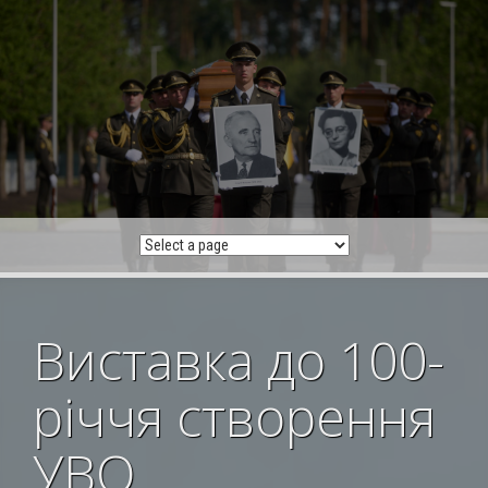
Skip
to
content
Виставка до 100-
річчя створення
УВО