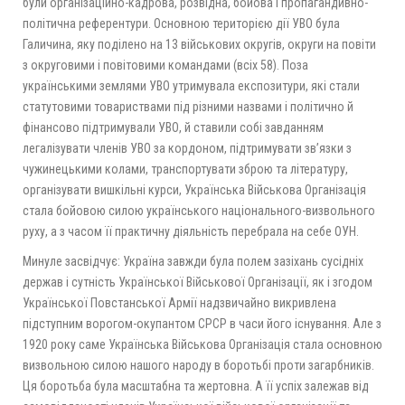
були організаційно-кадрова, розвідна, бойова і пропагандивно-
політична референтури. Основною територією дії УВО була
Галичина, яку поділено на 13 військових округів, округи на повіти
з округовими і повітовими командами (всіх 58). Поза
українськими землями УВО утримувала експозитури, які стали
статутовими товариствами під різними назвами і політично й
фінансово підтримували УВО, й ставили собі завданням
легалізувати членів УВО за кордоном, підтримувати зв’язки з
чужинецькими колами, транспортувати зброю та літературу,
організувати вишкільні курси, Українська Військова Організація
стала бойовою силою українського національного-визвольного
руху, а з часом її практичну діяльність перебрала на себе ОУН.
Минуле засвідчує: Україна завжди була полем зазіхань сусідніх
держав і сутність Української Військової Організації, як і згодом
Української Повстанської Армії надзвичайно викривлена
підступним ворогом-окупантом СРСР в часи його існування. Але з
1920 року саме Українська Військова Організація стала основною
визвольною силою нашого народу в боротьбі проти загарбників.
Ця боротьба була масштабна та жертовна. А її успіх залежав від