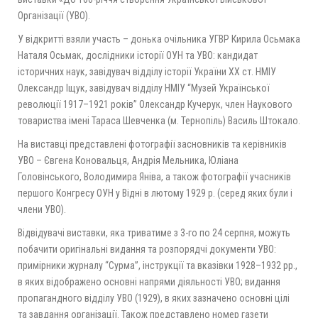
Організації (УВО).
У відкритті взяли участь – донька очільника УГВР Кирила Осьмака
Наталя Осьмак, дослідники історії ОУН та УВО: кандидат
історичних наук, завідувач відділу історії України ХХ ст. НМІУ
Олександр Іщук, завідувач відділу НМІУ “Музей Української
революції 1917–1921 років” Олександр Кучерук, член Наукового
товариства імені Тараса Шевченка (м. Тернопіль) Василь Штокало.
На виставці представлені фотографії засновників та керівників
УВО – Євгена Коновальця, Андрія Мельника, Юліана
Головінського, Володимира Яніва, а також фотографії учасників
першого Конгресу ОУН у Відні в лютому 1929 р. (серед яких були і
члени УВО).
Відвідувачі виставки, яка триватиме з 3-го по 24 серпня, можуть
побачити оригінальні видання та розпорядчі документи УВО:
примірники журналу “Сурма”, інструкції та вказівки 1928–1932 рр.,
в яких відображено основні напрями діяльності УВО; видання
пропагандного відділу УВО (1929), в яких зазначено основні цілі
та завдання організації. Також представлено номер газети