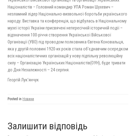
Націоналістів – Головний командир УПА Роман Шухевич –
незламний лідер Національно-визвольної боротьби українського
народу. Виставка та конференція, що відбулась в Національному
музеї історії України присвячені непересічній історичній події –
відзначення 100-річчя створення Української Військової
Організації (УВО) під проводом полковника Євгена Коновальця,
яка у другій половині 1920-их років стала об’єднавчим осередком
всіх націоналістичних організацій у нову підпільну революційну
силу – Організацію Українських Націоналістів(ОУН), буде тривати
до Дня Незалежності – 24 серпня.
Георгій Лук’янчук
Posted in
Новини
Залишити відповідь