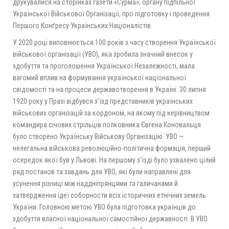
друкувалися на сторінках газети «Сурма», органу підпільної
Української Військової Організації, про підготовку і проведення
Першого Конґресу Українських Націоналістів.
У 2020 році виповнюється 100 років з часу створення Української
військової організації (УВО), яка зробила значний внесок у
здобуття та проголошення Української Незалежності, мала
вагомий вплив на формування української національної
свідомості та на процеси державотворення в Україні. 30 липня
1920 року у Празі відбувся з’їзд представників українських
військових організацій за кордоном, на якому під керівництвом
командира січових стрільців полковника Євгена Коновальця
було створено Українську Військову Організацію. УВО —
нелегальна військова революційно-політична формація, перший
осередок якої був у Львові. На першому з’їзді було ухвалено цілий
ряд постанов та завдань для УВО, які були направлені для
усунення різниці між наддніпрянцями та галичанами й
затвердження ідеї соборности всіх історичних етнічних земель
України. Головною метою УВО була підготовка українців до
здобуття власної національної самостійної державності. В УВО