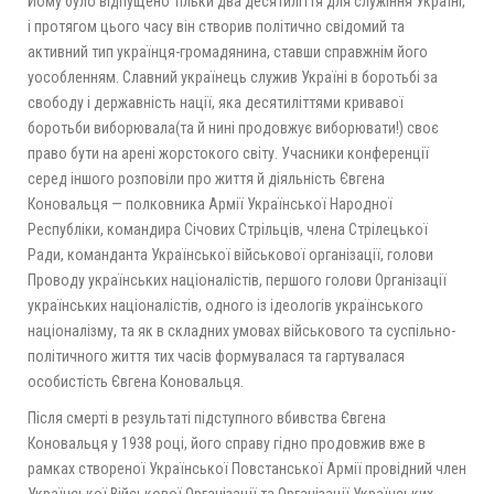
Йому було відпущено тільки два десятиліття для служіння Україні,
і протягом цього часу він створив політично свідомий та
активний тип українця-громадянина, ставши справжнім його
уособленням. Славний українець служив Україні в боротьбі за
свободу і державність нації, яка десятиліттями кривавої
боротьби виборювала(та й нині продовжує виборювати!) своє
право бути на арені жорстокого світу. Учасники конференції
серед іншого розповіли про життя й діяльність Євгена
Коновальця — полковника Армії Української Народної
Республіки, командира Січових Стрільців, члена Стрілецької
Ради, команданта Української військової організації, голови
Проводу українських націоналістів, першого голови Організації
українських націоналістів, одного із ідеологів українського
націоналізму, та як в складних умовах військового та суспільно-
політичного життя тих часів формувалася та гартувалася
особистість Євгена Коновальця.
Після смерті в результаті підступного вбивства Євгена
Коновальця у 1938 році, його справу гідно продовжив вже в
рамках створеної Української Повстанської Армії провідний член
Української Військової Організації та Організації Українських