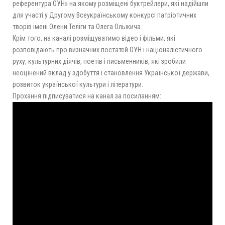
референтура ОУН» на якому розміщені буктрейлери, які надійшли
для участі у Другому Всеукраїнському конкурсі патріотичних
творів імені Олени Теліги та Олега Ольжича.
Крім того, на каналі розміщуватимо відео і фільми, які
розповідають про визначних постатей ОУН і націоналістичного
руху, культурних діячів, поетів і письменників, які зробили
неоцінений вклад у здобуття і становлення Української держави,
розвиток української культури і літератури.
Прохання підписуватися на канал за посиланням: