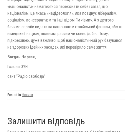
«націоналісти» намагаються переконати себе і загал, що
націоналізм, це якась «надідеологія», яка поєднує лібералізм,
соціалізм, консерватизм та інші відомі їм «ізми». А з другого,
бачимо спроби видати за націоналізм італійський фашизм, або ж
німецький нацизм, шовнізм, расизм чи ксенофобію. Тому,
підкреслюю, дуже важливо, щоб націоналістичний рух базувався
на здорових ідейних засадах, які перевірило саме життя.
Богдан Червак,
Голова ОУН
сайт “Радіо свобода”
Posted in
Новини
Залишити відповідь