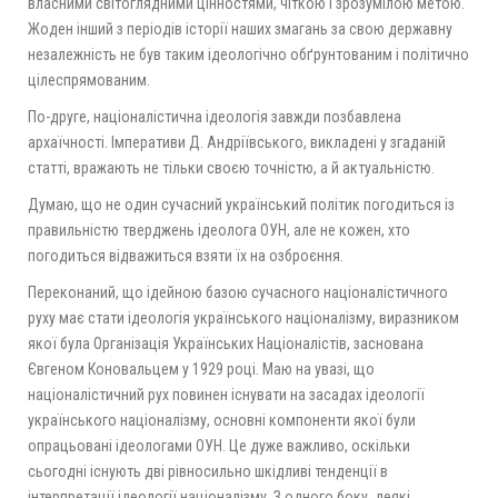
власними світоглядними цінностями, чіткою і зрозумілою метою.
Жоден інший з періодів історії наших змагань за свою державну
незалежність не був таким ідеологічно обґрунтованим і політично
цілеспрямованим.
По-друге, націоналістична ідеологія завжди позбавлена
архаїчності. Імперативи Д. Андріївського, викладені у згаданій
статті, вражають не тільки своєю точністю, а й актуальністю.
Думаю, що не один сучасний український політик погодиться із
правильністю тверджень ідеолога ОУН, але не кожен, хто
погодиться відважиться взяти їх на озброєння.
Переконаний, що ідейною базою сучасного націоналістичного
руху має стати ідеологія українського націоналізму, виразником
якої була Організація Українських Націоналістів, заснована
Євгеном Коновальцем у 1929 році. Маю на увазі, що
націоналістичний рух повинен існувати на засадах ідеології
українського націоналізму, основні компоненти якої були
опрацьовані ідеологами ОУН. Це дуже важливо, оскільки
сьогодні існують дві рівносильно шкідливі тенденції в
інтерпретації ідеології націоналізму. З одного боку, деякі