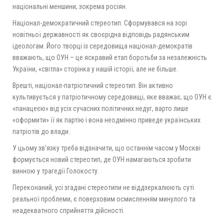
національні меншини, зокрема росіян.
Націонал-демократичний стереотип. Сформувався на зорі
новітньої державності як своєрідна відповідь радянським
ідеологам. Його творці із середовища націонал-демократів
вважають, що ОУН – це яскравий етап боротьби за незалежність
України, «світла» сторінка у нашій історії, але не більше.
Врешті, націонал-патріотичний стереотип. Він активно
культивується у патріотичному середовищі, яке вважає, що ОУН є
«панацеєю» від усіх сучасних політичних недуг, варто лише
«оформити» її як партію і вона неодмінно приведе українських
патріотів до влади.
У цьому зв’язку треба відзначити, що останнім часом у Москві
формується новий стереотип, де ОУН намагаються зробити
винною у трагедії Голокосту.
Переконаний, усі згадані стереотипи не віддзеркалюють суті
реальної проблеми, є поверховим осмисленням минулого та
неадекватного сприйняття дійсності.