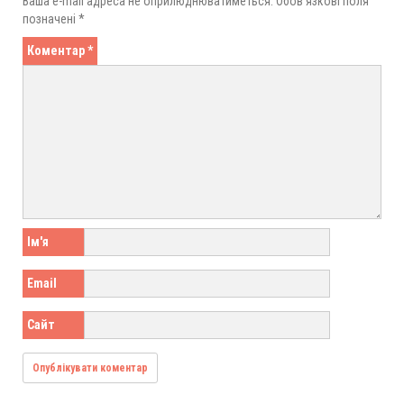
Ваша e-mail адреса не оприлюднюватиметься.
Обов’язкові поля
позначені
*
Коментар
*
Ім'я
Email
Сайт