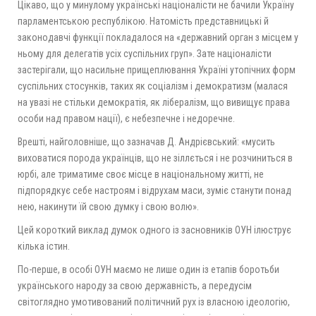
Цікаво, що у минулому українські націоналісти не бачили Україну
парламентською республікою. Натомість представницькі й
законодавчі функції покладалося на «державний орган з місцем у
ньому для делегатів усіх суспільних груп». Зате націоналісти
застерігали, що насильне прищеплювання Україні утопічних форм
суспільних стосунків, таких як соціалізм і демократизм (малася
на увазі не стільки демократія, як лібералізм, що вивищує права
особи над правом нації), є небезпечне і недоречне.
Врешті, найголовніше, що зазначав Д. Андрієвський: «мусить
виховатися порода українців, що не зіллється і не розчиниться в
юрбі, але триматиме своє місце в національному житті, не
підпорядкує себе настроям і відрухам маси, зуміє станути понад
нею, накинути їй свою думку і свою волю».
Цей короткий виклад думок одного із засновників ОУН ілюструє
кілька істин.
По-перше, в особі ОУН маємо не лише один із етапів боротьби
українського народу за свою державність, а передусім
світоглядно умотивований політичний рух із власною ідеологію,