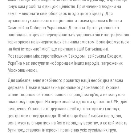
існує сам у собі та є вищою цінністю. Призначення людини на
землі – виконати свій обов’язок щодо цього ідеалу. Для
сучасного українського націоналіста таким ідеалом є Велика
Самостійна Соборна Українська Держава. Проте українська
національна ідея не перекривається українською етнографічною
територією і не вичерпується етнічним змістом. Вона формується
на базі історичної місії, що припала нашій Батьківщині.
Розташована між європейським Заходом і азійським Сходом,
Україна має виступити «оборонцем інших народів, загрожених
Московщиною».
Для забезпечення всебічного розвитку нації необхідна власна
держава. Тільки в умовах національної державності Україна
стане творчою світовою силою і справді матір’ю, а не мачухою
власному народові. На переконання одного з ідеологів ОУН, для
зміцнення Української держави необхідні авторитет і послух,
централізм і тверда влада. Щоб влада була близька народові,
вона мусить спиратися на його провідну верству, в котрій мають
бути представлені інтереси і прагнення усіх суспільних груп.