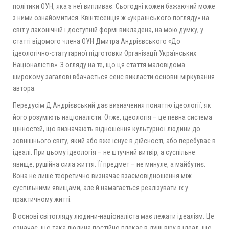
політики ОУН, яка з неї випливає. Сьогодні кожен бажаючий може
з ними ознайомитися. Квінтесенція ж «українського погляду» на
світ у лаконічній і доступній формі викладена, на мою думку, у
статті відомого члена ОУН Дмитра Андрієвського «До
ідеологічно-статутарної підготовки Організації Українських
Націоналістів». З огляду на те, що ця стаття маловідома
широкому загалові вбачається сенс викласти основні міркування
автора.
Передусім Д.Андрієвський дає визначення поняттю ідеології, як
його розуміють націоналісти. Отже, ідеологія – це певна система
цінностей, що визначають відношення культурної людини до
зовнішнього світу, який або вже існує в дійсності, або перебуває в
ідеалі. При цьому ідеологія – не штучний витвір, а суспільне
явище, рушійна сила життя. Її предмет – не минуле, а майбутнє.
Вона не лише теоретично визначає взаємовідношення між
суспільними явищами, але й намагається реалізувати їх у
практичному житті.
В основі світогляду людини-націоналіста має лежати ідеалізм. Це
означає, що така людина постійно плекає в душі віру в ідеал, що