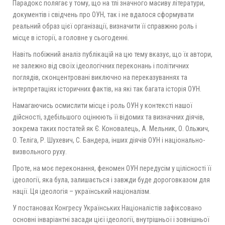
Парадокс полягає у тому, що на тлі значного масиву літератури,
документів і свідчень про ОУН, так і не вдалося сформувати
реальний образ цієї організації, визначити її справжню роль і
місце в історії, а головне у сьогоденні.
Навіть побіжний аналіз публікацій на цю тему вказує, що їх автори,
не залежно від своїх ідеологічних переконань і політичних
поглядів, сконцентровані виключно на переказуваннях та
інтерпретаціях історичних фактів, на які так багата історія ОУН.
Намагаючись осмислити місце і роль ОУН у контексті нашої
дійсності, здебільшого оцінюють її відомих та визначних діячів,
зокрема таких постатей як Є. Коновалець, А. Мельник, О. Ольжич,
О. Теліга, Р. Шухевич, С. Бандера, інших діячів ОУН і національно-
визвольного руху.
Проте, на моє переконання, феномен ОУН передусім у цілісності її
ідеології, яка була, залишається і завжди буде дороговказом для
нації. Ця ідеологія – український націоналізм.
У постановах Конгресу Українських Націоналістів зафіксовано
основні інваріантні засади цієї ідеології, внутрішньої і зовнішньої