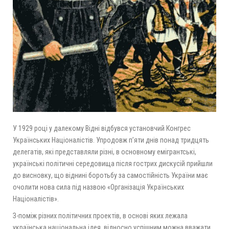
У 1929 році у далекому Відні відбувся установчий Конгрес
Українських Націоналістів. Упродовж п’яти днів понад тридцять
делегатів, які представляли різні, в основному емігрантські,
українські політичні середовища після гострих дискусій прийшли
до висновку, що віднині боротьбу за самостійність України має
очолити нова сила під назвою «Організація Українських
Націоналістів».
З-поміж різних політичних проектів, в основі яких лежала
українська національна ідея, відносно успішним можна вважати