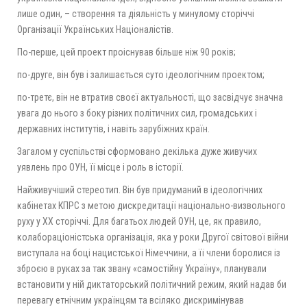
лише один, – створення та діяльність у минулому сторіччі
Організації Українських Націоналістів.
По-перше, цей проект проіснував більше ніж 90 років;
по-друге, він був і залишається суто ідеологічним проектом;
по-третє, він не втратив своєї актуальності, що засвідчує значна
увага до нього з боку різних політичних сил, громадських і
державних інститутів, і навіть зарубіжних країн.
Загалом у суспільстві сформовано декілька дуже живучих
уявлень про ОУН, її місце і роль в історії.
Найживучіший стереотип. Він був придуманий в ідеологічних
кабінетах КПРС з метою дискредитації національно-визвольного
руху у ХХ сторіччі. Для багатьох людей ОУН, це, як правило,
колабораціоністська організація, яка у роки Другої світової війни
виступала на боці нацистської Німеччини, а її члени боролися із
зброєю в руках за так звану «самостійну Україну», планували
встановити у ній диктаторський політичний режим, який надав би
перевагу етнічним українцям та всіляко дискримінував