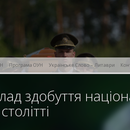
Н
Програма ОУН
Українське Слово – Литаври
Кон
клад здобуття націо
столітті