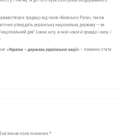
ності у 1948-му. А до того були 2000 років бездержавного
ржавотворчі традиції від часів «Київської Руси», також
таточно утвердять українську національну державу — як
“національний дім” (
свою хату, в якій «своя й правда і сила, і
.
ння:
«Україна — держава української нації»
— повинно стати
бов’язкові поля позначені
*