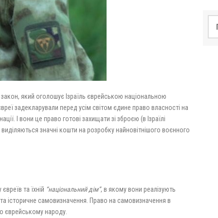
По
лив закон, який оголошує Ізраїль єврейською національною
вреї задекларували перед усім світом єдине право власності на
нації. І вони це право готові захищати зі зброєю (в Ізраїлі
 виділяються значні кошти на розробку найновітнішого воєнного
 євреїв та їхній
“національний дім”
, в якому вони реалізують
е та історичне самовизначення. Право на самовизначення в
но єврейському народу.