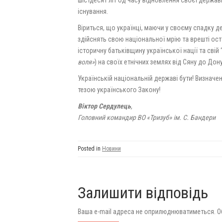
шістдесят літ од часу відновлення своєї держав
існування.
Віриться, що українці, маючи у своєму спадку де
здійснять свою національної мрію та врешті ос
історичну батьківщину української нації та свій 
воля»
) на своїх етнічних землях від Сяну до Дону
Українській національній державі бути! Визначе
тезою українського Закону!
Віктор Сердулець
,
Головний командир ВО «Тризуб» ім. С. Бандери
Posted in
Новини
Залишити відповідь
Ваша e-mail адреса не оприлюднюватиметься.
О