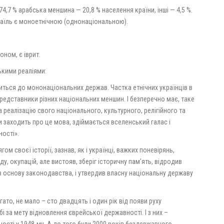
4,7 % арабська меншина — 20,8 % населення країни, інші — 4,5 %.
раїль є моноетнічною (однонаціональною).
ном, є іврит.
ькими реаліями:
ться до мононаціональних держав. Частка етнічних українців в
редставники різних національних меншин. І безперечно має, таке
на реалізацію свого національного, культурного, релігійного та
и заходить про це мова, здіймається вселенський галас і
ності».
м своєї історії, зазнав, як і українці, важких поневірянь,
у, окупацій, але вистояв, зберіг історичну пам’ять, відродив
х в основу законодавства, і утвердив власну національну державу
агато, не мало – сто двадцять і один рік від появи руху
бі за мету відновлення єврейської державності. І з них –