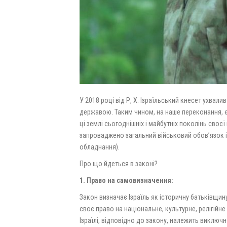
У 2018 році від Р, Х. Ізраїльський кнесет ухва
державою. Таким чином, на наше переконання, є
ці землі сьогоднішніх і майбутніх поколінь своєї 
запроваджено загальний військовий обов’язок і
обладнання).
Про що йдеться в законі?
1. Право на самовизначення:
Закон визначає Ізраїль як історичну батьківщину
своє право на національне, культурне, релігійн
Ізраїлі, відповідно до закону, належить виключ