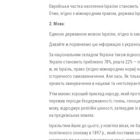
Єврейська частка населення Ізраїлю становить 7
Отже, згідно з міжнародним правом, держава Із
2. Мова:
Єдиною державною мовою Ізраїлю, згідно із зако
Давайте ж порівняємо цю інформацію з українс
За національним складом Україна також відноси
Україні становить приблизно 78%, решта 22% — п
ж, як Ізраїль, право (згідно міжнародних норм) 
історичного самовизначення. Але зась. Як тільк
лунають звинувачення в нацизмі та «нетолерант
Утім маємо хороший приклад народу, який протяго
пережив періоди бездержавності, гонінь, геноцид
мову, відроджує релігійні цінності, затвердив ї
на предківських землях.
Ізраїльтяни йшли до цього, у новітніх віках, не б
політичного сіонізму в 1897 р., який поставив со