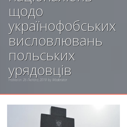
щодо
українофобських
висловлювань
польських
урядовців
Posted on
26 Лютого, 2019
by
Moderator