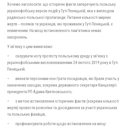
Хочемо наголосити що історичні факти заперечують польську
українофобську версію подій у Гуті Пеняцькій, яка є виплодом
радянсько-польської пропаганди. Питання кількості мирних
жертв ‒ поляків та українців, які проживали у Гуті Пеняцькій, є
невивченим. На місці встановленого пам’ятника немає
захоронень.
У зв’язку з цим вимагаємо:
– скерувати ноту протесту польському уряду у зв’язку з
українофобськими висловлюваннями 24 лютого 2019 року в Гуті
Пеняцькій;
– визнати персонами нон ґрата посадовців, які брали участь у
зазначених заходах, зокрема державного секретаря Канцелярії
президента РП Адама Квятковського;
– з метою встановлення історичних фактів (зокрема кількості
жертв) провести розкопки та дослідження за участі українських
та польських фахівців;
– профінансувати роботи щодо встановлення на місці