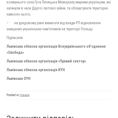
колишнього села Гута Пеняцька Меморіалу мирним українцям, які
загинули в часи Другої світової війни, та облаштувати територію
навколо нього;
– на урядовому рівні вимагати від влади РП відновлення
знищених українських пам’ятників на території Польщі.
Підписали:
Львівська обласна організація Всеукраїнського об’єднання
«Свобода»
Львівська обласна організація «Правий сектор»
Львівська обласна організація КУН
Львівська ОУН
Posted in
Новини