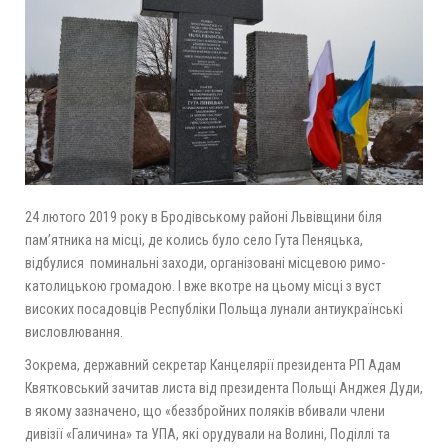
24 лютого 2019 року в Бродівському районі Львівщини біля
пам’ятника на місці, де колись було село Гута Пеняцька,
відбулися поминальні заходи, організовані місцевою римо-
католицькою громадою. І вже вкотре на цьому місці з вуст
високих посадовців Республіки Польща лунали антиукраїнські
висловлювання.
Зокрема, державний секретар Канцелярії президента РП Адам
Квятковський зачитав листа від президента Польщі Анджея Дуди,
в якому зазначено, що «беззбройних поляків вбивали члени
дивізії «Галичина» та УПА, які орудували на Волині, Поділлі та