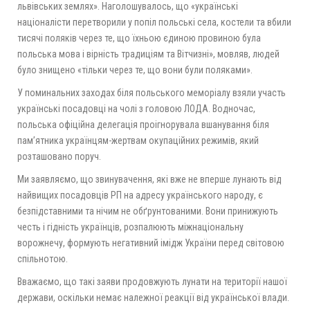
львівських землях». Наголошувалось, що «українські
націоналісти перетворили у попіл польські села, костели та вбили
тисячі поляків через те, що їхньою єдиною провиною була
польська мова і вірність традиціям та Вітчизні», мовляв, людей
було знищено «тільки через те, що вони були поляками».
У поминальних заходах біля польського меморіалу взяли участь
українські посадовці на чолі з головою ЛОДА. Водночас,
польська офіційна делегація проігнорувала вшанування біля
пам’ятника українцям-жертвам окупаційних режимів, який
розташовано поруч.
Ми заявляємо, що звинувачення, які вже не вперше лунають від
найвищих посадовців РП на адресу українського народу, є
безпідставними та нічим не обґрунтованими. Вони принижують
честь і гідність українців, розпалюють міжнаціональну
ворожнечу, формують негативний імідж України перед світовою
спільнотою.
Вважаємо, що такі заяви продовжують лунати на території нашої
держави, оскільки немає належної реакції від української влади.