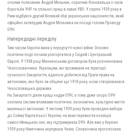
очолив полковник Андрій Мельник, соратник Коновальця з часів
боротьби УНР та спільної праці в лавах УВО. У серпні 1939 року в
Римі відбувся другий Великий збір українських націоналістів, який
офіційно затвердив Андрія Мельника на посаді голови Проводу
ОУН.
Напередодні переділу
Тим часом Європа жила у передчутті нової війни. Основні
політичні події почали розгортатися у Східній і Центральній
Європі. У 1938 році Мюнхенським договором була розчленована
Чехословаччина. Українцям, які проживали на території
сучасного Закарпаття, вдалося добитися від Праги права на
автономію, яке було їм обіцяне ще 1918 року, коли створювалася
Чехословацька держава.
На Закарпатті діяли кращі кадри ОУН, а тому дуже скоро ОУН
охопила своїми впливами політичне, економічне, культурне життя
маленької автономії. У лютому 1939 року були проведені вибори
до Сойму Карпатської України, на яких перемогла коаліція
самостійницьких сил, яку підтримувала ОУН. Але вже у березні
1939 року Німеччина окупувала Чехію. Словаччина проголосила