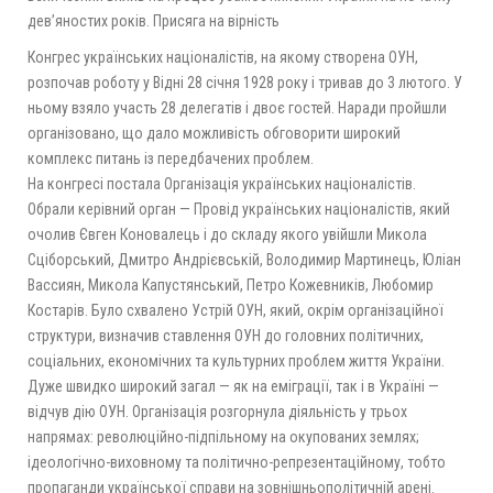
дев’яностих років. Присяга на вірність
Конгрес українських націоналістів, на якому створена ОУН,
розпочав роботу у Відні 28 січня 1928 року і тривав до 3 лютого. У
ньому взяло участь 28 делегатів і двоє гостей. Наради пройшли
організовано, що дало можливість обговорити широкий
комплекс питань із передбачених проблем.
На конгресі постала Організація українських націоналістів.
Обрали керівний орган — Провід українських націоналістів, який
очолив Євген Коновалець і до складу якого увійшли Микола
Сціборський, Дмитро Андрієвській, Володимир Мартинець, Юліан
Вассиян, Микола Капустянський, Петро Кожевників, Любомир
Костарів. Було схвалено Устрій ОУН, який, окрім організаційної
структури, визначив ставлення ОУН до головних політичних,
соціальних, економічних та культурних проблем життя України.
Дуже швидко широкий загал — як на еміграції, так і в Україні —
відчув дію ОУН. Організація розгорнула діяльність у трьох
напрямах: революційно-підпільному на окупованих землях;
ідеологічно-виховному та політично-репрезентаційному, тобто
пропаганди української справи на зовнішньополітичній арені.