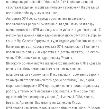
проведення революційної боротьби. ОУН ініціювала широкі
саботажні акції, які підривали польську економіку. Відбувалися
постійні зброй­ні сутички з поліцією.
Авторитет ОУН серед народу зростав, але паралельно
посилювалися репресії окупаційної влади. Тільки за підозру
приналежності до ОУН українця могли ув’язнити до п’яти років. З
метою придушення національно-визвольного руху було відкрито
концтабір «Береза Картузька», куди кидали українських патріотів.
На кінець тридцятих років мережа ОУН поширилася з Галичини і
Волині на Буковину й Закарпаття. Є підстави вважати, що окремі
члени ОУН проникали в підрадянську Україну.
Широкого розмаху набула ідейно-виховна робота. ОУН видавала
велику кількість легальних і нелегальних видань, які
поширювалися в усьому світі. В українських поселеннях Європи
та Америки створювалися громадські організації, які, окрім
моральної підтримки ОУН, проводили велику пропагандистську
роботу, а також організовували збір коштів. У 30-х роках такі
організації було створено у Франції, Німеччині, США, Канаді,
Бразилії, Аргентині, Парагваї та на Далекому Сході.
ОУН проводила активну зовнішньополітичну діяльність. У Європі