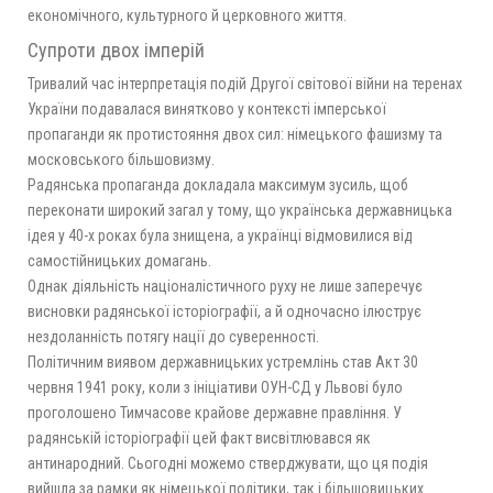
економічного, культурного й церковного життя.
Супроти двох імперій
Тривалий час інтерпретація подій Другої світової війни на теренах
України подавалася винятково у контексті імперської
пропаганди як протистояння двох сил: німецького фашизму та
московського більшовизму.
Радянська пропаганда докладала максимум зусиль, щоб
переконати широкий загал у тому, що українська державницька
ідея у 40-х роках була знищена, а українці відмовилися від
самостійницьких домагань.
Однак діяльність націоналістичного руху не лише заперечує
висновки радянської історіографії, а й одночасно ілюструє
нездоланність потягу нації до суверенності.
Політичним виявом державницьких устремлінь став Акт 30
червня 1941 року, коли з ініціативи ОУН-СД у Львові було
проголошено Тимчасове крайове державне правління. У
радянській історіографії цей факт висвітлювався як
антинародний. Сьогодні можемо стверджувати, що ця подія
вийшла за рамки як німецької політики, так і більшовицьких