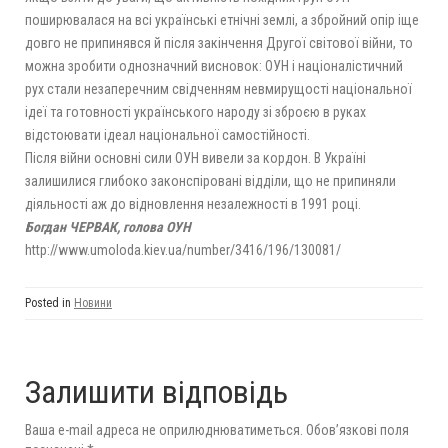
поширювалася на всі українські етнічні землі, а збройний опір іще
довго не припинявся й після закінчення Другої світової війни, то
можна зробити однозначний висновок: ОУН і націоналістичний
рух стали незаперечним свідченням невмирущості національної
ідеї та готовності українського народу зі зброєю в руках
відстоювати ідеал національної самостійності.
Після війни основні сили ОУН вивели за кордон. В Україні
залишилися глибоко законспіровані відділи, що не припиняли
діяльності аж до відновлення незалежності в 1991 році.
Богдан ЧЕРВАК, голова ОУН
http://www.umoloda.kiev.ua/number/3416/196/130081/
Posted in
Новини
Залишити відповідь
Ваша e-mail адреса не оприлюднюватиметься.
Обов’язкові поля