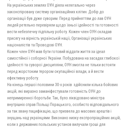
На українських землях ОУН діяла нелегально через
законспіровану систему організаційних клітин. Добір до
організації був дуже суворим. Перед прийняттям до лав ОУН
людей ретельно перевіряли щодо їхньої ідейності та готовності
вести небезпечну підпільну роботу. Кожен член ОУН складав
присягу на вірність українській нації, Організації українських
націоналістів та Проводові ОУН.
Кожен член ОУН мав бути готовий віддати життя за ідеал
самостійної і соборної України. Побудована на засадах глибокої
ідейності та суворої дисципліни, ОУН змогла не тільки встояти
перед жорстоким терором окупаційної влади, а й вести
ефективну роботу.
На кінець першої половини 30-х років здійснили кілька бо­йових
акцій, які виразно заманіфестували готовність ОУН до
непримиренної боротьби. Так, було ліквідовано міністра
внутрішніх справ Польщі Пєрацького, особисто відповідального
за так звану пацифікацію, що призвела до масових арештів і
знущань над українцями. Виконано низку експропріаційних акцій,
коли з державних польських установ вилучали гроші для