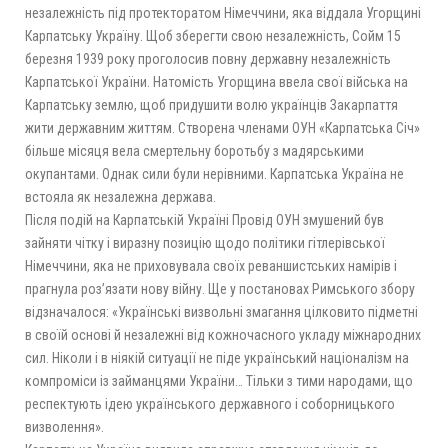
незалежність під протекторатом Німеччини, яка віддала Угорщині
Карпатську Україну. Щоб зберегти свою незалежність, Сойм 15
березня 1939 року проголосив повну державну незалежність
Карпатської України. Натомість Угорщина ввела свої війська на
Карпатську землю, щоб придушити волю українців Закарпаття
жити державним життям. Створена членами ОУН «Карпатська Січ»
більше місяця вела смертельну боротьбу з мадярськими
окупантами. Однак сили були нерівними. Карпатська Україна не
встояла як незалежна держава.
Після подій на Карпатській Україні Провід ОУН змушений був
зайняти чітку і виразну позицію щодо політики гітлерівської
Німеччини, яка не приховувала своїх реваншистських намірів і
прагнула роз’язати нову війну. Ще у постановах Римського збору
відзначалося: «Українські визвольні змагання цілковито підметні
в своїй основі й незалежні від кожночасного укла­ду міжнародних
сил. Ніколи і в ніякій ситуації не піде український націоналізм на
компроміси із займанцями України… Тільки з тими народами, що
респектують ідею українського державного і соборницького
визволення».