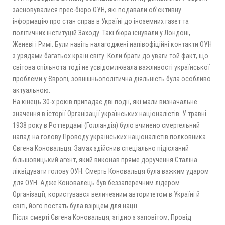
засновувалися прес-бюро ОУН, які подавали об’єктивну
інформацію про стан справ в Україні до іноземних газет та
політичних інституцій Заходу. Такі бюра існували у Лондоні,
Женеві і Римі. Були навіть налагоджені напівофіційні контакти ОУН
з урядами багатьох країн світу. Коли брати до уваги той факт, що
світова спільнота тоді не усвідомлювала важливості української
проблеми у Європі, зовнішньополітична діяльність була особливо
актуальною.
На кінець 30-х років припадає дві події, які мали визначальне
значення в історії Організації українських націоналістів. У травні
1938 року в Роттердамі (Голландія) було вчинено смертельний
напад на голову Проводу українських націоналістів полковника
Євгена Коновальця. Замах здійснив спеціально підісланий
більшовицький агент, який виконав пряме доручення Сталіна
ліквідувати голову ОУН. Смерть Коновальця була важким ударом
для ОУН. Адже Коновалець був беззаперечним лідером
Організації, користувався величезним авторитетом в Україні й
світі, його постать була взірцем для нації.
Після смерті Євгена Коновальця, згідно з заповітом, Провід