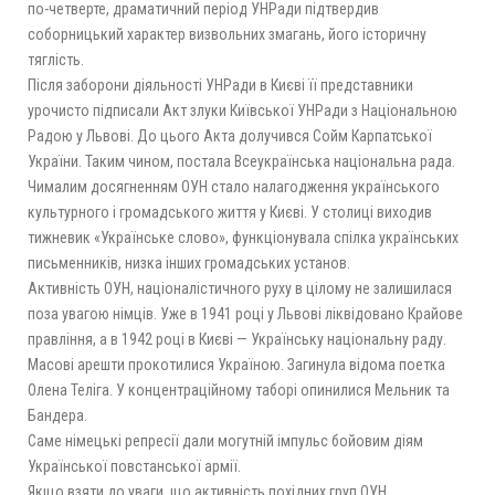
по-четверте, драматичний період УНРади підтвердив
соборницький характер визвольних змагань, його історичну
тяглість.
Після заборони діяльності УНРади в Києві її представники
урочисто підписали Акт злуки Київської УНРади з Національною
Радою у Львові. До цього Акта долучився Сойм Карпатської
України. Таким чином, постала Всеукраїнська національна рада.
Чималим досягненням ОУН стало налагодження українського
культурного і громадського життя у Києві. У столиці виходив
тижневик «Українське слово», функціонувала спілка українських
письменників, низка інших громадських установ.
Активність ОУН, націоналістичного руху в цілому не залишилася
поза увагою німців. Уже в 1941 році у Львові ліквідовано Крайове
правління, а в 1942 році в Києві — Українську національну раду.
Масові арешти прокотилися Україною. Загинула відома поетка
Олена Теліга. У концентраційному таборі опинилися Мельник та
Бандера.
Саме німецькі репресії дали могутній імпульс бойовим діям
Української повстанської армії.
Якщо взяти до уваги, що активність похідних груп ОУН