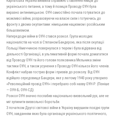
Карпатська Україна виявила справжнє ставлення німців до
українського питання, а тому й позиція Проводу ОУН була
виразно антинімецькою. ОУН самостійно почала готуватися до
можливої війни, розраховуючи на власні сили і готуючись до
фронту з двома окупантами: німецьким нацизмом і російським
більшовизмом.
Напередодні війни в ОУН стався розкол. Група молодих
націоналістів на чолі зі Степаном Бандерою, яка після окупації
Польщі Німеччиною повернулася з тюрем і була відірвана від
діяльності Організації, в ультимативній формі почала домагатися
від Проводу ОУН та його голови полковника Мельника зміни
тактики ОУН, а також усунення з Проводу ОУН кількох його членів.
Конфлікт набрав гострих форм і призвів до розколу. Від ОУН
відійшло середовище Бандери, яке у лютому 1940 року утворило
«Революційний провід ОУН» і перебрало собі назву ОУН-Р. (Пізніше
— ОУН-Б; ОУН-СД).
Розкол ОУН значно послабив національно-визвольний рух, але не
міг зупинити ви­звольної боротьби.
З початком Другої світової війни в Україну вирушили похідні групи
ОУН, завданням яких була організація українського політичного,