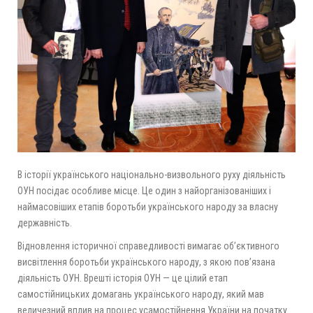
В історії українського національно-визвольного руху діяльність
ОУН посідає особливе місце. Це один з найорганізованіших і
наймасовіших етапів боротьби українського народу за власну
державність.
Відновлення історичної справедливості вимагає об’єктивного
висвітлення боротьби українського народу, з якою пов’язана
діяльність ОУН. Врешті історія ОУН — це цілий етап
самостійницьких домагань українського народу, який мав
величезний вплив на процес усамостійнення України на початку