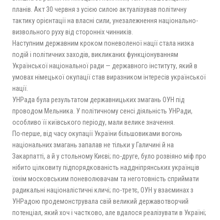
планів. Акт 30 червня з усією силою актуалізував політичну
тактику орієнтації на власні сили, унезалежнення національно-
визвольного руху від сторонніх чинників.
Наступним державним кроком поневоленої нації стала низка
подій і політичних заходів, викликаних функціонуванням
Української національної ради — державного інституту, який в
умовах німецької окупації став виразником інтересів української
нації.
УНРада була результатом державницьких змагань ОУН під
проводом Мельника. У політичному сенсі діяльність УНРади,
особливо її київського періоду, мали велике значення.
По-перше, від часу окупації України більшовиками вогонь
національних змагань запалав не тільки у Галичині й на
Закарпатті, а й у стольному Києві; по-друге, було розвіяно міф про
нібито цілковиту підпорядкованість наддніпрянських українців
їхнім московським поневолювачам та неготовність сприймати
радикальні націоналістичні кличі; по-третє, ОУН у взаєминах з
УНРадою продемонструвала свій великий державотворчий
потенціал, який хоч і частково, але вдалося реалізувати в Україні;