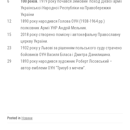
6
100 років.
1919 року почався Зимовий поход Дієвої армії
Української Народної Республіки на Правобережжя
України
12
1890 року народився Голова ОУН (1938-1964 рр.)
полковник Армії УНР Андрій Мельник.
15
2018 року створено помісну і автокефальну Православну
церкву України.
23
1932 року у Львові за рішенням польського суду страчено
бойовиків ОУН Василя Біласа і Дмитра Данилишина.
29
1893 року народився художник Роберт Лісовський –
автор емблеми ОУН “Тризуб з мечем”.
Posted in
Новини