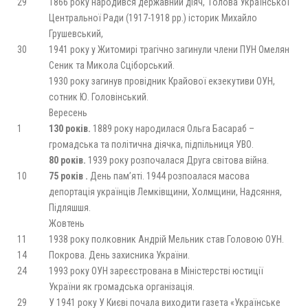
29
1866 року народився державний діяч, Голова Української
Центральної Ради (1917-1918 рр.) історик Михайло
Грушевський,
30
1941 року у Житомирі трагічно загинули члени ПУН Омелян
Сеник та Микола Сціборський.
1930 року загинув провідник Крайової екзекутиви ОУН,
сотник Ю. Головінський.
Вересень
1
130 років.
1889 року народилася Ольга Басараб –
громадська та політична діячка, підпільниця УВО.
80 років.
1939 року розпочалася Друга світова війна.
10
75 років .
День пам’яті. 1944 розпоалася масова
депортація українців Лемківщини, Холмщини, Надсяння,
Підляшшя.
Жовтень
11
1938 року полковник Андрій Мельник став Головою ОУН.
14
Покрова. День захисника України.
24
1993 року ОУН зареєстрована в Міністерстві юстиції
України як громадська організація.
29
У 1941 року У Києві почала виходити газета «Українське