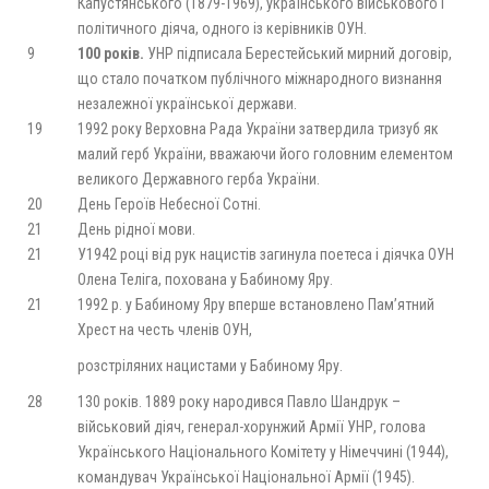
Капустянського (1879-1969), українського військового і
політичного діяча, одного із керівників ОУН.
9
100 років.
УНР підписала Берестейський мирний договір,
що стало початком публічного міжнародного визнання
незалежної української держави.
19
1992 року Верховна Рада України затвердила тризуб як
малий герб України, вважаючи його головним елементом
великого Державного герба України.
20
День Героїв Небесної Сотні.
21
День рідної мови.
21
У1942 році від рук нацистів загинула поетеса і діячка ОУН
Олена Теліга, похована у Бабиному Яру.
21
1992 р. у Бабиному Яру вперше встановлено Пам’ятний
Хрест на честь членів ОУН,
розстріляних нацистами у Бабиному Яру.
28
130 років. 1889 року народився Павло Шандрук –
військовий діяч, генерал-хорунжий Армії УНР, голова
Українського Національного Комітету у Німеччині (1944),
командувач Української Національної Армії (1945).