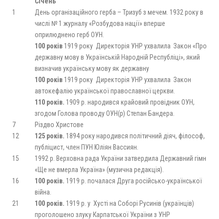
Січень
1
День організаційного герба – Тризуб з мечем. 1932 року в
числі № 1 журналу «Розбудова нації» вперше
оприлюднено герб ОУН.
100 років
1919 року Директорія УНР ухвалила Закон «Про
державну мову в Українській Народній Республіці», який
визначив українську мову як державну
100 років
1919 року Директорія УНР ухвалила Закон
автокефалію української православної церкви.
110 років.
1909 р. народився крайовий провідник ОУН,
згодом Голова проводу ОУН(р) Степан Бандера.
7
Різдво Христове
12
125 років.
1894 року народився політичний діяч, філософ,
публіцист, член ПУН Юліян Вассиян.
15
1992 р. Верховна рада України затвердила Державний гімн
«Ще не вмерла Україна» (музична редакція).
16
100 років.
1919 р. почалася Друга російсько-української
війна.
21
100 років.
1919 р. у Хусті на Соборі Русинів (українців)
проголошено злуку Карпатської України з УНР