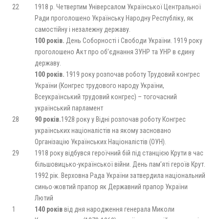
22
1918 р. Четвертим Універсалом Української Центральної
Ради проголошено Українську Народну Республіку, як
самостійну і незалежну державу.
100 років.
День Соборності і Свободи України. 1919 року
проголошено Акт про об’єднання ЗУНР та УНР в єдину
державу.
100 років.
1919 року розпочав роботу Трудовий конгрес
України (Конгрес трудового народу України,
Всеукраїнський трудовий конгрес) – тогочасний
український парламент
28
90 років.
1928 року у Відні розпочав роботу Конгрес
українських націоналістів на якому засновано
Організацію Українських Націоналістів (ОУН).
29
1918 року відбувся героїчний бій під станцією Крути в час
більшовицько-української війни. День пам’яті героїв Крут.
1992 рік. Верховна Рада України затвердила національний
синьо-жовтий прапор як Державний прапор України
Лютий
1
140 років
від дня народження генерала Миколи