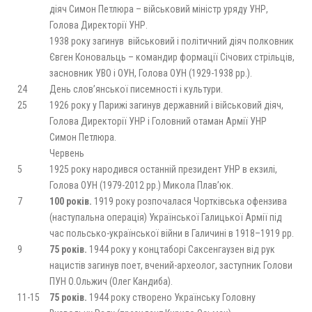
діяч Симон Петлюра – військовий міністр уряду УНР,
Голова Директорії УНР.
1938 року загинув військовий і політичний діяч полковник
Євген Коновальць – командир формації Січових стрільців,
засновник УВО і ОУН, Голова ОУН (1929-1938 рр.).
24
День слов’янської писемності і культури.
25
1926 року у Парижі загинув державний і військовий діяч,
Голова Директорії УНР і Головний отаман Армії УНР
Симон Петлюра.
Червень
5
1925 року народився останній президент УНР в екзилі,
Голова ОУН (1979-2012 рр.) Микола Плав’юк.
7
100 років.
1919 року розпочалася Чортківська офензива
(наступальна операція) Української Галицької Армії під
час польсько-української війни в Галичині в 1918–1919 рр.
9
75 років.
1944 року у концтаборі Саксенгаузен від рук
нацистів загинув поет, вчений-археолог, заступник Голови
ПУН О.Ольжич (Олег Кандиба).
11-15
75 років.
1944 року створено Українську Головну