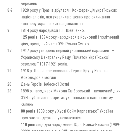
Березень
8-9
1928 року у Празі відбулася ІІ Конференція українських
націоналістів, яка ухвалила рішення про скликання
конгресу українських націоналістів.
9
1814 року народився Т. Г. Шевченко.
125 років.
1894 року народився військовий і політичний
діяч, провідний член ОУН Роман Сушко.
17
1917 року утворено перший український парламент —
Українську Центральну Раду. Початок Української
революції 1917-1921 років.
19
1918 р. День перепоховання Героїв Крут у Києві на
Аскольдовій могилі.
20
День Героїв Небесної Сотні
28
1898 р. народився Микола Сціборський – визначний діяч
ОУН, публіцист і теоретик українського націоналізму
Квітень
15
80 років.
1939 року у Хусті Сойм Карпатської України
проголосив державну незалежність.
110 років
від дня народження Юрія Бойка-Блохіна (1909-