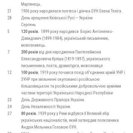
Мартинець.
21
1906 року народилася поетеса і діячка ОУН Олена Теліга.
28
День хрещення Київської Русі – України
Серпень
5
120 років.
1899 року народився Борис Антоненко-
Давидович (1899-1984), український письменник,
мовознавець.
7
200 років
від дня народження Пантелеймона
Олександровича Куліша (1819-1897), українського
письменника, поета, драматурга, мовознавця
12
100 років.
1919 року почався похід об’єднаних армій УНР і
ЗУНР при звільненні окупованої російською
більшовицькою та російськими добровольчою арміями
частини території Української Народної Республіки
23
День Державного Прапора України.
24
День Незалежності України.
27
80 років.
1939 року у Римі відбувся ІІ Великий збір
українських націоналістів, який затвердив полковника
Андрія Мельника Головою ОУН.