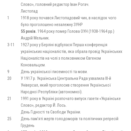
Слово», головний редактор Іван Рогач.
Листопад
1
1918 року почався Листопадовий чин, в наслідок чого
було проголошено незалежну ЗУНР
55 років.
1964 року помер Голова ОУН (1938-1964 рр.)
Андрій Мельник.
3-11
1927 року у Берліні відбулася Перша конференція
українських націоналістів, яка обрала провід Українських
Націоналістів на чолі з полковником Євгеном
Коновальцем.
9
День української писемності та мови.
20
У 1917 р. Українська Центральна Рада ухвалила ІІІ-й
Універсал, який проголосив створення Української
Народної Республіки (автономної).
21
1991 року в Україні розпочато випуск газети «Українське
Слово», редактор Й. Лось.
День Гідності та Свободи України.
25
День пам’яті жертв голодоморів та політичних репресій
Грудень