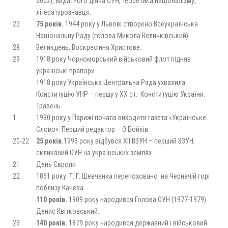
2002), видатного діяча ОУН, теоретика націоналізму,
літературознавця.
22
75 років.
1944 року у Львові створено Всеукраїнська
Національну Раду (голова Микола Величківський).
28
Великдень, Воскресіння Христове.
29
1918 року Чорноморський військовий флот підняв
українські прапори.
1918 року Українська Центральна Рада ухвалила
Конституцію УНР – першу у ХХ ст. Конституцію України.
Травень
1
1930 року у Парижі почала виходити газета «Українське
Слово». Перший редактор – О.Бойків.
20-22
25 років.
1993 року відбувся ХІІ ВЗУН – перший ВЗУН,
скликаний ОУН на українських землях.
21
День Європи
22
1861 року Т. Г. Шевченка перепоховано на Чернечій горі
поблизу Канева.
110 років.
1909 року народився Голова ОУН (1977-1979)
Денис Квітковський.
23
140 років.
1879 року народився державний і військовий