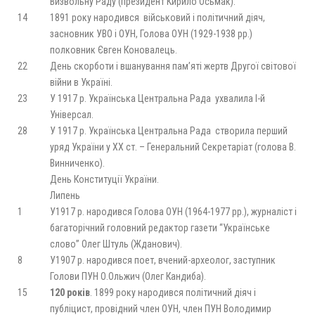
Визвольну Раду (президент Кирило Осьмак).
14
1891 року народився військовий і політичний діяч,
засновник УВО і ОУН, Голова ОУН (1929-1938 рр.)
полковник Євген Коновалець.
22
День скорботи і вшанування пам’яті жертв Другої світової
війни в Україні.
23
У 1917 р. Українська Центральна Рада ухвалила І-й
Універсал.
28
У 1917 р. Українська Центральна Рада створила перший
уряд України у ХХ ст. – Генеральний Секретаріат (голова В.
Винниченко).
День Конституції України.
Липень
1
У1917 р. народився Голова ОУН (1964-1977 рр.), журналіст і
багаторічний головний редактор газети “Українське
слово” Олег Штуль (Жданович).
8
У1907 р. народився поет, вчений-археолог, заступник
Голови ПУН О.Ольжич (Олег Кандиба).
15
120 років
. 1899 року народився політичний діяч і
публіцист, провідний член ОУН, член ПУН Володимир