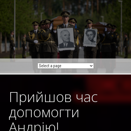
Skip
to
content
Прийшов час
допомогти
Андрію!