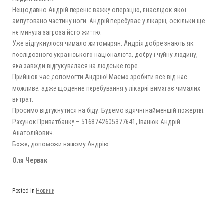
Нещодавно Андрій переніс важку операцію, внаслідок якої
ампутовано частину ноги. Андрій перебуває у лікарні, оскільки ще
не минула загроза його життю.
Уже відгукнулося чимало житомирян. Андрія добре знають як
послідовного українського націоналіста, добру і чуйну людину,
яка завжди відгукувалася на людське горе.
Прийшов час допомогти Ан
дрію! Маємо зробити все від нас
можливе, адже щоденне перебування у лікарні вимагає чималих
витрат.
Просимо відгукнутися на біду. Будемо вдячні найменшій пожертві.
Рахунок Приватбанку – 5168742605377641, Іванюк Андрій
Анатолійович.
Боже, допоможи нашому Андрію!
Оля Червак
Posted in
Новини