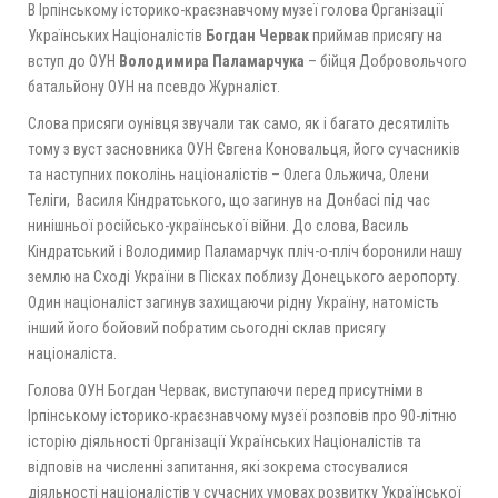
В Ірпінському історико-краєзнавчому музеї голова Організації
Українських Націоналістів
Богдан Червак
приймав присягу на
вступ до ОУН
Володимира Паламарчука
– бійця Добровольчого
батальйону ОУН на псевдо Журналіст.
Слова присяги оунівця звучали так само, як і багато десятиліть
тому з вуст засновника ОУН Євгена Коновальця, його сучасників
та наступних поколінь націоналістів – Олега Ольжича, Олени
Теліги, Василя Кіндратського, що загинув на Донбасі під час
нинішньої російсько-української війни. До слова, Василь
Кіндратський і Володимир Паламарчук пліч-о-пліч боронили нашу
землю на Сході України в Пісках поблизу Донецького аеропорту.
Один націоналіст загинув захищаючи рідну Україну, натомість
інший його бойовий побратим сьогодні склав присягу
націоналіста.
Голова ОУН Богдан Червак, виступаючи перед присутніми в
Ірпінському історико-краєзнавчому музеї розповів про 90-літню
історію діяльності Організації Українських Націоналістів та
відповів на численні запитання, які зокрема стосувалися
діяльності націоналістів у сучасних умовах розвитку Української