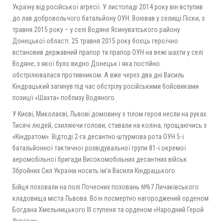
Україну від російської агресії. У листопаді 2014 року він вступив
до лав добровольчого батальйону ОУН. Воював у селищі Піски, з
травня 2015 року – у селі Водяне Ясинуватського району
Донецької області. 25 травня 2015 року боєць героїчно
встановив державний прапор та прапор ОУН на вежі шахти у селі
Водяне, з якої було видно Донецьк і яка постійно
обстрілювалася противником. А вже через два дні Василь
Кіндрацький загинув під час обстрілу російськими бойовиками
позиції «Шахта» поблизу Водяного.
У Києві, Миколаєві, Львові домовину з тілом героя несли на руках.
Тисячі людей, схиляючи голови, ставали на коліна, прощаючись з
«Кіндратом». Відтоді 2-га десантно-штурмова рота ОУН 5-ї
батальйонної тактичної розвідувальної групи 81-ї окремої
аеромобільної бригади Високомобільних десантних військ
Збройних Сил України носить ім’я Василя Кіндрацького.
Бійця поховали на полі Почесних поховань №67 Личаківського
кладовища міста Львова. Воїн посмертно нагороджений орденом
Богдана Хмельницького ІІІ ступеня та орденом «Народний Герой