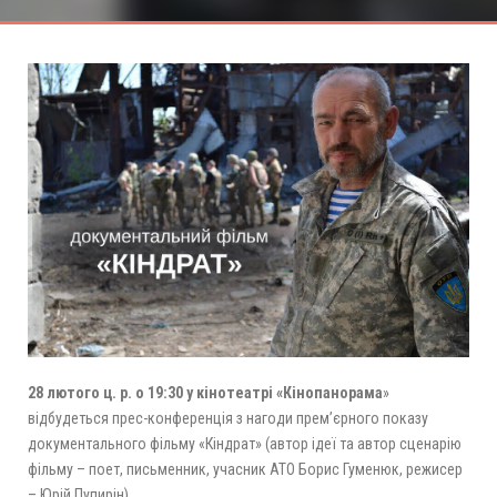
28 лютого ц. р. о 19:30 у кінотеатрі «Кінопанорама
»
відбудеться прес-конференція з нагоди прем’єрного показу
документального фільму «Кіндрат» (автор ідеї та автор сценарію
фільму – поет, письменник, учасник АТО Борис Гуменюк, режисер
– Юрій Пупирін).