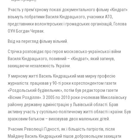
Участь у прем’єрному показі документального фільму «Кіндрат»
візьмуть побратими Василя Кіндрацького, учасники АТО,
представники волонтерських і громадських організацій, Голова
ОУН Богдан Червак.
Вхід на перегляд фільму вільний.
Стрічка розповідає про героя московсько-української війни
Василя Кіндрацького, позивний – «Кіндрат», який загинув,
захищаючи незалежність України.
У мирному житті Василь Кіндрацький мав мирну професію
журналіста: працював у 90-ті роки кореспондентом газети
«Роздольський будівельник», потім був редактором газети
«Вісник Розділля». З 2005 по 2010 роки очолював Миколаївську
районну державну адміністрацію у Львівській області. Брав
активну участь у суспільно-політичному житті області і країни. Був
зразковим батьком – виховував двох маленьких дітей.
Учасник Революції Гідності, як і більшість патріотів, після
Майдану Василь Кіндрацький пішов добровольцем захищати