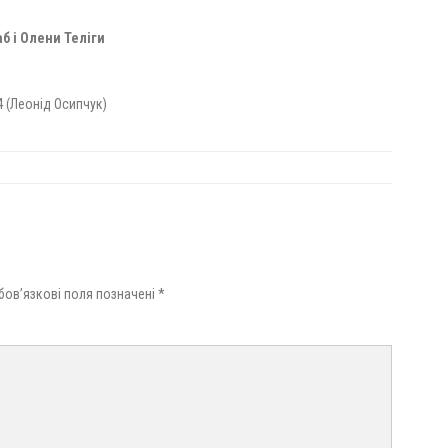
б і Олени Теліги
4 (Леонід Осипчук)
бов’язкові поля позначені
*