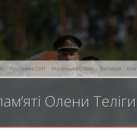
Н
Програма ОУН
Українське Слово – Литаври
Кон
ам’яті Олени Теліги