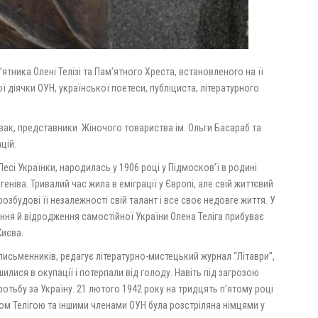
’ятника Олені Телізі та Пам’ятного Хреста, встановленого на її
ї діячки ОУН, української поетеси, публіциста, літературного
рвак, представники Жіночого товариства ім. Ольги Басараб та
цій.
есі Українки, народилась у 1906 році у Підмосков’ї в родині
ніва. Тривалий час жила в еміграції у Європі, але свій життєвий
озбудові її незалежності свій талант і все своє недовге життя. У
ення й відродження самостійної України Олена Теліга прибуває
иєва.
 письменників, редагує літературно-мистецький журнал “Літаври”,
шилися в окупації і потерпали від голоду. Навіть під загрозою
оротьбу за Україну. 21 лютого 1942 року на тридцять п’ятому році
лом Телігою та іншими членами ОУН була розстріляна німцями у