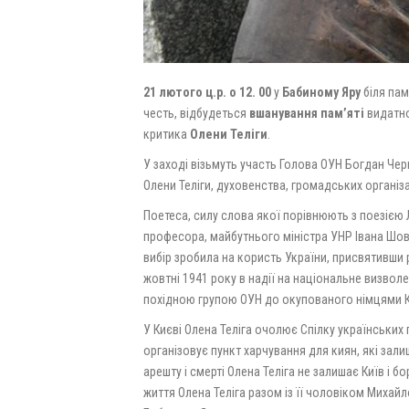
21 лютого ц.р. о 12. 00
у
Бабиному Яру
біля пам
честь, відбудеться
вшанування пам’яті
видатно
критика
Олени Теліги
.
У заході візьмуть участь Голова ОУН Богдан Че
Олени Теліги, духовенства, громадських організа
Поетеса, силу слова якої порівнюють з поезією Л
професора, майбутнього міністра УНР Івана Шовге
вибір зробила на користь України, присвятивши р
жовтні 1941 року в надії на національне визвол
похідною групою ОУН до окупованого німцями К
У Києві Олена Теліга очолює Спілку українських
організовує пункт харчування для киян, які зали
арешту і смерті Олена Теліга не залишає Київ і б
життя Олена Теліга разом із її чоловіком Михай