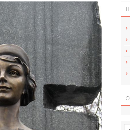
Н
О
По