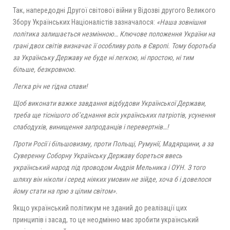
Так, напередодні Другої світової війни у Відозві другого Великого
Збору Українських Націоналістів зазначалося:
«Наша зовнішня
політика залишається незмінною… Ключове положення України на
грані двох світів визначає її особливу роль в Європі. Тому боротьба
за Українську Державу не буде ні легкою, ні простою, ні тим
більше, безкровною.
Легка річ не гідна слави!
Щоб виконати важке завдання відбудови Української Держави,
треба ще тіснішого об’єднання всіх українських патріотів, усунення
слабодухів, винищення запроданців і перевертнів…!
Проти Росії і більшовизму, проти Польщі, Румунії, Мадярщини, а за
Суверенну Соборну Українську Державу бореться ввесь
український народ під проводом Андрія Мельника і ОУН. З того
шляху він ніколи і серед ніяких умовин не зійде, хоча б і довелося
йому стати на прю з цілим світом».
Якщо український політикум не зданий до реалізації цих
принципів і засад, то це неодмінно має зробити український