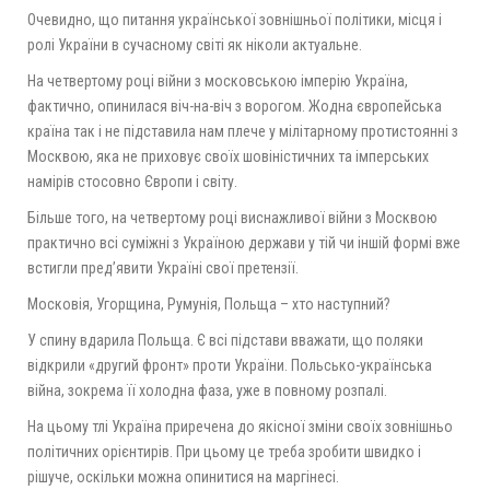
Очевидно, що питання української зовнішньої політики, місця і
ролі України в сучасному світі як ніколи актуальне.
На четвертому році війни з московською імперію Україна,
фактично, опинилася віч-на-віч з ворогом. Жодна європейська
країна так і не підставила нам плече у мілітарному протистоянні з
Москвою, яка не приховує своїх шовіністичних та імперських
намірів стосовно Європи і світу.
Більше того, на четвертому році виснажливої війни з Москвою
практично всі суміжні з Україною держави у тій чи іншій формі вже
встигли пред’явити Україні свої претензії.
Московія, Угорщина, Румунія, Польща – хто наступний?
У спину вдарила Польща. Є всі підстави вважати, що поляки
відкрили «другий фронт» проти України. Польсько-українська
війна, зокрема її холодна фаза, уже в повному розпалі.
На цьому тлі Україна приречена до якісної зміни своїх зовнішньо
політичних орієнтирів. При цьому це треба зробити швидко і
рішуче, оскільки можна опинитися на маргінесі.