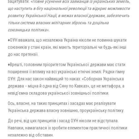
зацитувати:
«Повне усунення всіх займанців із українських земель,
що наступить в бігу національної революції та відкриє можливости
розвитку Української Нації, в межах власної держави, забезпечить
тільки система власних мілітарних зброєнь та доцільна
союзницька політика».
♦ОУН вважала, що незалежна Україна ніколи не повинна шукати
союзників у стані країн, які мають територіальні чи будь-які інші
до нас претензії.
♦Врешті, головним пріоритетом Української держави має стати
поширення її впливу на всі українські етнічні землі. Рядки гімну
ОУН: Для нас закон найвищий то наказ: «Соборная Українська
держава − міцна й одна від Сяну по Кавказ», це не метафора, а
невід’ємна складова української зовнішньої політики.
Ось, власне, на таких принципах і засадах має реалізувати
Українська держава власну зовнішню, проукраїнську політику.
До речі, від цих принципів і засад ОУН ніколи не відступала.
Навпаки, намагалася їх зробити елементом практичної політики
незалежно від обставин.