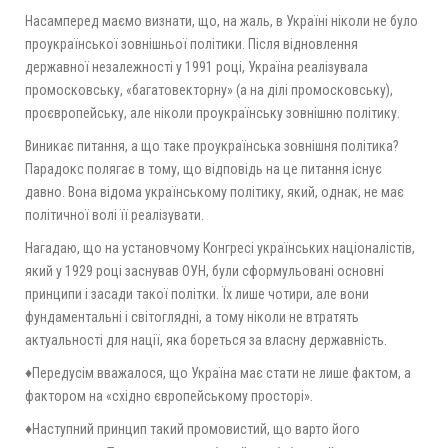
Насамперед маємо визнати, що, на жаль, в Україні ніколи не було
проукраїнської зовнішньої політики. Після відновлення
державної незалежності у 1991 році, Україна реалізувала
промосковську, «багатовекторну» (а на ділі промосковську),
проєвропейську, але ніколи проукраїнську зовнішню політику.
Виникає питання, а що таке проукраїнська зовнішня політика?
Парадокс полягає в тому, що відповідь на це питання існує
давно. Вона відома українському політику, який, однак, не має
політичної волі її реалізувати.
Нагадаю, що на установчому Конгресі українських націоналістів,
який у 1929 році заснував ОУН, були сформульовані основні
принципи і засади такої політки. Їх лише чотири, але вони
фундаментальні і світоглядні, а тому ніколи не втратять
актуальності для нації, яка бореться за власну державність.
♦Передусім вважалося, що Україна має стати не лише фактом, а
фактором на «східно європейському просторі».
♦Наступний принцип такий промовистий, що варто його