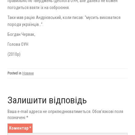
правильністю тверджень ідеолога ОУН, але далеко не кожен
погодиться взяти їх на озброєння.
Таки мав рацію Андрієвський, коли писав: “мусить виховатися
порода українців…”.
Богдан Червак,
Голова ОУН
(2010р)
Posted in
Новини
Залишити відповідь
Ваша e-mail адреса не оприлюднюватиметься.
Обов’язкові поля
позначені
*
Коментар
*