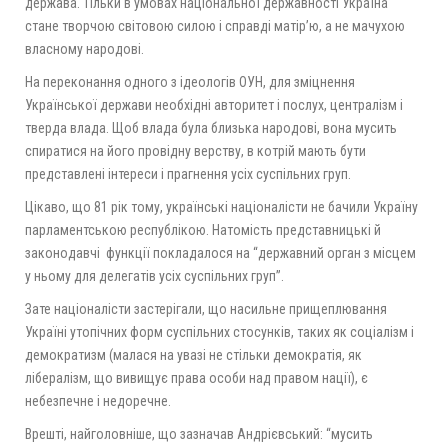
держава. Тільки в умовах національної державності Україна
стане творчою світовою силою і справді матір’ю, а не мачухою
власному народові.
На переконання одного з ідеологів ОУН, для зміцнення
Української держави необхідні авторитет і послух, централізм і
тверда влада. Щоб влада була близька народові, вона мусить
спиратися на його провідну верству, в котрій мають бути
представлені інтереси і прагнення усіх суспільних груп.
Цікаво, що 81 рік тому, українські націоналісти не бачили Україну
парламентською республікою. Натомість представницькі й
законодавчі функції покладалося на “державний орган з місцем
у ньому для делегатів усіх суспільних груп”.
Зате націоналісти застерігали, що насильне прищеплювання
Україні утопічних форм суспільних стосунків, таких як соціалізм і
демократизм (малася на увазі не стільки демократія, як
лібералізм, що вивищує права особи над правом нації), є
небезпечне і недоречне.
Врешті, найголовніше, що зазначав Андрієвський: “мусить