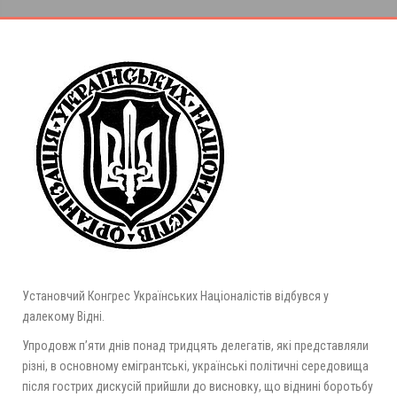
Установчий Конгрес Українських Націоналістів відбувся у
далекому Відні.
Упродовж п’яти днів понад тридцять делегатів, які представляли
різні, в основному емігрантські, українські політичні середовища
після гострих дискусій прийшли до висновку, що віднині боротьбу