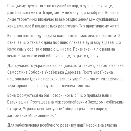
При цьому ідеологія – не штучний витвір, а суспільне явище,
рушійна сила життя. Її предмет – не минуле, а майбутнє. Вона не
лише теоретично визначає взаємовідношення між суспільними
явищами, але й намагається реалізувати їх у практичному житті.
В основі світогляду людини-націоналіста має лежати ідеалізм. Це
означає, що така людина постійно плекає в душі віру в ідеал, що
існує сам у собі та є вищою цінністю. Призначення людини на
землі – виконати свій обов’язок щодо цього ідеалу.
Для сучасного українського націоналіста таким ідеалом є Велика
Самостійна Соборна Українська Держава. Проте українська
національна ідея не перекривається українською етнографічною
територією і не вичерпується етнічним змістом.
Вона формується на базі історичної місії, що припала нашій
Батьківщині. Розташована між європейським Заходом і азійським
Сходом, Україна має виступити “оборонцем інших народів,
загрожених Московщиною”.
Для забезпечення всебічного розвитку нації необхідна власна