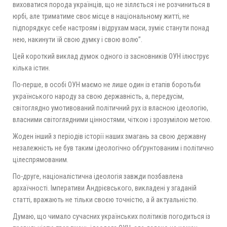
виховатися порода українців, що не зіллється і не розчиниться в
юрбі, але триматиме своє місце в національному житті, не
підпорядкує себе настроям і відрухам маси, зуміє станути понад
нею, накинути їй свою думку і свою волю”.
Цей короткий виклад думок одного із засновників ОУН ілюструє
кілька істин.
По-перше, в особі ОУН маємо не лише один із етапів боротьби
українського народу за свою державність, а, передусім,
світоглядно умотивований політичний рух із власною ідеологію,
власними світоглядними цінностями, чіткою і зрозумілою метою.
Жоден інший з періодів історії наших змагань за свою державну
незалежність не був таким ідеологічно обґрунтованим і політично
цілеспрямованим.
По-друге, націоналістична ідеологія завжди позбавлена
архаїчності. Імперативи Андрієвського, викладені у згаданій
статті, вражають не тільки своєю точністю, а й актуальністю.
Думаю, що чимало сучасних українських політиків погодиться із