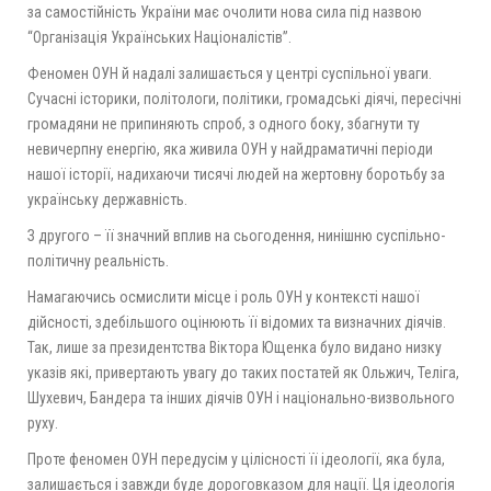
за самостійність України має очолити нова сила під назвою
“Організація Українських Націоналістів”.
Феномен ОУН й надалі залишається у центрі суспільної уваги.
Сучасні історики, політологи, політики, громадські діячі, пересічні
громадяни не припиняють спроб, з одного боку, збагнути ту
невичерпну енергію, яка живила ОУН у найдраматичні періоди
нашої історії, надихаючи тисячі людей на жертовну боротьбу за
українську державність.
З другого – її значний вплив на сьогодення, нинішню суспільно-
політичну реальність.
Намагаючись осмислити місце і роль ОУН у контексті нашої
дійсності, здебільшого оцінюють її відомих та визначних діячів.
Так, лише за президентства Віктора Ющенка було видано низку
указів які, привертають увагу до таких постатей як Ольжич, Теліга,
Шухевич, Бандера та інших діячів ОУН і національно-визвольного
руху.
Проте феномен ОУН передусім у цілісності її ідеології, яка була,
залишається і завжди буде дороговказом для нації. Ця ідеологія