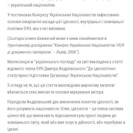
– український націоналізм.
У постановах Конгресу Українських Націоналістів зафіксовано
основні інваріантні засади цієї ідеології, внутрішньої і зовнішньої
політики ОУН, яка з неї випливає.
(
Сьогодні кожен бажаючий може з ними ознайомитися в
ґрунтовному дослідженні “Конгрес Українських Націоналістів 1929
р: документи і матеріали. – Львів, 2006”).
Квінтесенція ж “українського погляду” на світ викладена у статті
відомого члена ОУН Дмитра Андрієвського “До ідеологічно-
статутарної підготовки Організації Українських Націоналістів”.
З огляду на те, що ця стаття маловідома широкому загалові
вбачається сенс викласти основні міркування автора.
Передусім Андрієвський дає визначення поняттю ідеології, як
його розуміють націоналісти. Отже, ідеологія – це певна система
цінностей, що визначають відношення культурної людини до
зовнішнього світу, який або вже існує в дійсності, або перебуває в
ідеалі.