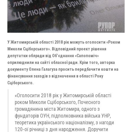
У Житомирській області 2018 рік можуть оголосити «Роком
Миколи Сціборського». Відповідний проект рішення
депутатки облради від Об’єднання «Сапопоміч»
оприлюднили на сайті обласної ради. Крім того, авторка
документу Олена Галагуза просить передбачити кошти на
фінансування заходів з відзначення в області Року
Сціборського.
«Оголосити 2018 рік у Житомирській області
роком Миколи Сціборського, Почесного
громадянина міста Житомира, одного з
фундаторів ОУН, підполковника війська УНР,
теоретика українського націоналізму, з нагоди
120-ої річниці з дня народження. Доручити