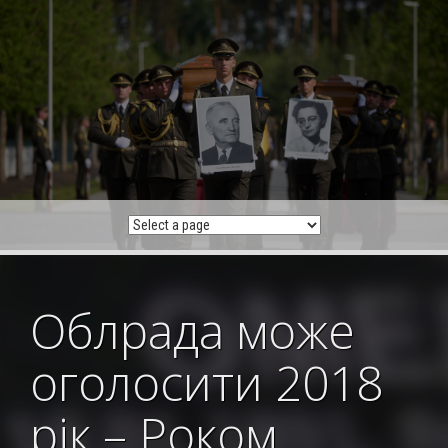
Skip
to
content
Облрада може
оголосити 2018
рік – Роком