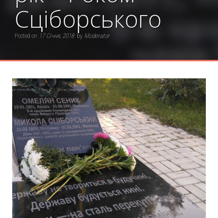
Сціборського
Posted on
17 Січня, 2018
by
Moderator