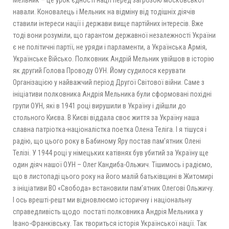
Мельник – це урок єдності нації перед загрозою московської
навали. Коновалець і Мельник на відміну від тодішніх діячів
ставили інтереси нації і держави вище партійних інтересів. Вже
тоді вони розуміли, що гарантом державної незалежності України
є не політичні партії, не уряди і парламенти, а Українська Армія,
Українське Військо. Полковник Андрій Мельник увійшов в історію
як другий Голова Проводу ОУН. Йому судилося керувати
Організацією у найважчий період Другої Світової війни. Саме з
ініціативи полковника Андрія Мельника були сформовані похідні
групи ОУН, які в 1941 році вирушили в Україну і дійшли до
стольного Києва. В Києві віддала своє життя за Україну наша
славна патріотка-націоналістка поетка Олена Теліга. І я тішуся і
радію, що цього року в Бабиному Яру постав пам’ятник Олені
Телізі. У 1944 році у німецьких катівнях був убитий за Україну ще
один діяч нашої ОУН – Олег Кандиба-Ольжич. Тішимось і радіємо,
що в листопаді цього року на його малій батьківщині в Житомирі
з ініціативи ВО «Свобода» встановили пам’ятник Олегові Ольжичу.
І ось врешті-решт ми відновлюємо історичну і національну
справедливість щодо постаті полковника Андрія Мельника у
Івано-Франківську. Так твориться історія Української нації. Так