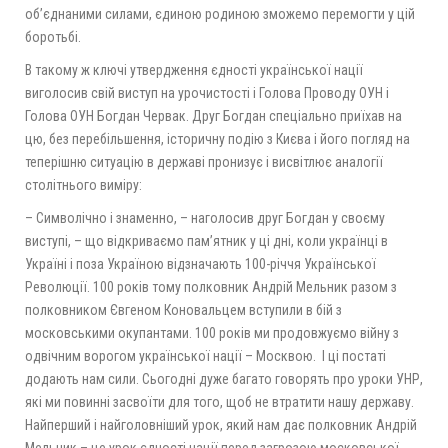
об’єднаними силами, єдиною родиною зможемо перемогти у цій
боротьбі.
В такому ж ключі утвердження єдності української нації
виголосив свій виступ на урочистості і Голова Проводу ОУН і
Голова ОУН Богдан Червак. Друг Богдан спеціально приїхав на
цю, без перебільшення, історичну подію з Києва і його погляд на
теперішню ситуацію в державі пронизує і висвітлює аналогії
столітнього виміру:
– Символічно і знаменно, – наголосив друг Богдан у своєму
виступі, – що відкриваємо пам’ятник у ці дні, коли українці в
Україні і поза Україною відзначають 100-річчя Української
Революції. 100 років тому полковник Андрій Мельник разом з
полковником Євгеном Коновальцем вступили в бій з
московськими окупантами. 100 років ми продовжуємо війну з
одвічним ворогом української нації – Москвою. І ці постаті
додають нам сили. Сьогодні дуже багато говорять про уроки УНР,
які ми повинні засвоїти для того, щоб не втратити нашу державу.
Найперший і найголовніший урок, який нам дає полковник Андрій