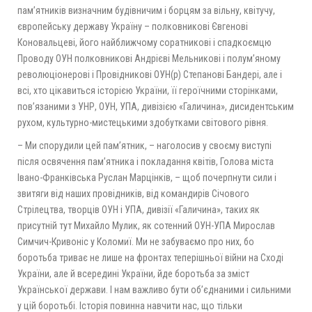
пам’ятників визначним будівничим і борцям за вільну, квітучу,
європейську державу Україну – полковникові Євгенові
Коновальцеві, його найближчому соратникові і спадкоємцю
Проводу ОУН полковникові Андрієві Мельникові і полум’яному
революціонерові і Провідникові ОУН(р) Степанові Бандері, але і
всі, хто цікавиться історією України, її героїчними сторінками,
пов’язаними з УНР, ОУН, УПА, дивізією «Галичина», дисидентським
рухом, культурно-мистецькими здобутками світового рівня.
– Ми спорудили цей пам’ятник, – наголосив у своєму виступі
після освячення пам’ятника і покладання квітів, Голова міста
Івано-Франківська Руслан Марцінків, – щоб почерпнути сили і
звитяги від наших провідників, від командирів Січового
Стрілецтва, творців ОУН і УПА, дивізії «Галичина», таких як
присутній тут Михайло Мулик, як сотенний ОУН-УПА Мирослав
Симчич-Кривоніс у Коломиї. Ми не забуваємо про них, бо
боротьба триває не лише на фронтах теперішньої війни на Сході
України, але й всередині України, йде боротьба за зміст
Української держави. І нам важливо бути об’єднаними і сильними
у цій боротьбі. Історія повинна навчити нас, що тільки