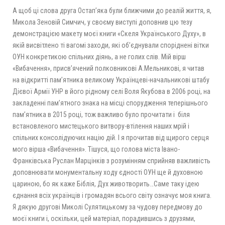
А щоб ці слова друга Остап’яка були ближчими до реалій життя, я,
Микола Зеновій Симчич, у своєму виступі доповнив цю тезу
демонстрацією макету моєї книги «Скеля Українського Духу», в
якій висвітлено ті вагомі заходи, які об’єднували споріднені вітки
ОУН конкретикою спільних діянь, а не голих слів. Мій вірш
«Вибачення», присв’ячений полковникові А.Мельникові, я читав
на відкритті пам’ятника великому Українцеві-начальникові штабу
Дієвої Армії УНР в його рідному селі Воля Якубова в 2006 році, на
закладенні пам’ятного знака на місці спорудження теперішнього
пам’ятника в 2015 році, тож важливо було прочитати і біля
встановленого мистецького витвору-втілення наших мрій і
спільних консолідуючих націю дій. І я прочитав від щирого серця
мого вірша «Вибачення». Тішуся, що голова міста Івано-
Франківська Руслан Марцінків з розумінням сприйняв важливість
доповнювати монументальну ходу єдності ОУН ще й духовною
цариною, бо як каже Біблія, Дух животворить…Саме таку ідею
єднання всіх українців і громадян всього світу означує моя книга.
Я дякую другові Миколі Сулятицькому за чудову передмову до
моєї книги і, оскільки, цей матеріал, порадившись з друзями,