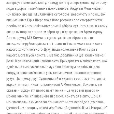
завершуватиме мою книгу, наведу цитату з передмови, суголосну
події відкриття пам’ятника полковникові Андрієві Мельникові:
«Знаково, що ідеї М.З.Симчича суголосні і резонують з позицією
письменника Юрія Щербака в його романах про смертохристів і
особливо в його новітньому романі «Зброя судного дня», в якому
автор витворює алгоритм зброї для відстрашення Армагедону.
Але на думку М.З.Симчича ще потужнішою зброєю проти
антихристів-руйнаторів життя і планети Земля може стати сила
нашого християнського Духу, наша колективна Воля і Віра в
нашого Бога Ісуса Христа. З метою досягнення цієї колективної
Волі і Віри нашої нації націоналісти Прикарпаття маніфестують цю
єдність на «монументальному» рівні і вже зуміли втілити ідею
спорудження пам’ятників усім керманичам націоналістичного
руху». Цю думку друг Сулятицький підкріпив і у своєму виступі на
відкритті пам’ятника полковникові А.Мельникові. Зокрема, він
сказав: « Відкриття цього пам’ятника – це чудовий зразок як
можна чинити і співпрацювати разом. Хочеться вірити, що ця
монументальна символічність нашого міста перейде в духовно-
ідеологічну площину нашої української єдності». В ім’я історичної
справедливості потрібно нагадати, що цей пам’ятник споруджено