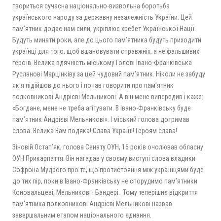
твориться сучасна національно-визвольна боротьба
українського народу за державну незалежність України. Цей
пам’ятник додає нам сили, укріплює хребет Української Нації.
Будуть минати роки, але до цього пам’ятника будуть приходити
українці для того, щоб вшановувати справжніх, а не фальшивих
героїв. Велика вдячність міському Голові Івано-Франківська
Русланові Марцінківу за цей чудовий пам’ятник. Ніколи не забуду
як я підійшов до нього і почав говорити про пам’ятник
полковникові Андрієві Мельникові. А він мене випередив і каже:
«Богдане, мене не треба агітувати. В Івано-Франківську буде
пам’ятник Андрієві Мельникові». І міський голова дотримав
слова. Велика Вам подяка! Слава Україні! Героям слава!
Зіновій Остап’як, голова Сенату ОУН, 16 років очолював обласну
ОУН Прикарпаття. Він нагадав у своєму виступі слова владики
Софрона Мудрого про те, що протистояння між українцями буде
до тих пір, поки в Івано-Франківську не спорудимо пам’ятники
Коновальцеві, Мельникові і Бандері. Тому теперішнє відкриття
пам’ятника полковникові Андрієві Мельникові назвав
завершальним етапом національного єднання.