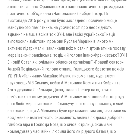
з ініціативи Івано-Франківського націоналістичного громадсько-
політичного об’єднання «Національний вибір». І тоді, 15
листопада 2015 року, коли було закладено і освячено місце
майбутнього пам’ятника, на урочистості про необхідність
єднання не лише всіх віток ОУН, але і всієї української нації
виголосили змістовні промови Руслан Марцінків, якого ми
активно підтримали і закликали всіх містян підтримати на посаду
мера Івано-Франківська, тодішній голова Івано-Франківської ОУН
Зіновій Остап’як, очільник обласної організації «Правий сектор»
Андрій Подільський, голова станиці Галицького братства вояків
УД УНА «Галичина» Михайло Мулик, письменник, журналіст і
науковець М.З.Симчич, небіж А.Мельника Костянтин Кобрин та
його дружина Любомира Джанджалас. І тепер на відкритті
пам’ятника своєму родичеві А.Мельнику по чоловічій вітці роду
пані Любомира виголосила блискучу і натхненну промову, в якій
наголосила, що А.Мельнику були притаманні такі людські риси як
вроджена інтелігентність, скромність, велика людська доброта і
глибока віра в Господа Бога, що січові стрільці, якими він
командував у часі війни, любили його як рідного батька, що