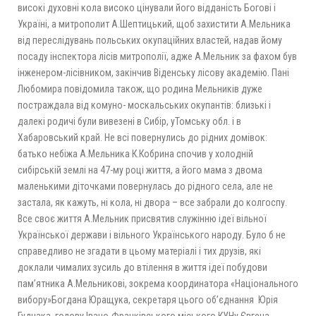
високі духовні кола високо цінували його відданість Богові і
Україні, а митрополит А.Шептицький, щоб захистити А.Мельника
від переслідувань польських окупаційних властей, надав йому
посаду інспектора лісів митрополії, адже А.Мельник за фахом був
інженером-лісівником, закінчив Віденську лісову академію. Пані
Любомира повідомила також, що родина Мельників дуже
постраждала від комуно- москальських окупантів: близькі і
далекі родичі були вивезені в Сибір, уТомську обл. і в
Хабаровський край. Не всі повернулись до рідних домівок:
батько небіжа А.Мельника К.Кобрина спочив у холодній
сибірській землі на 47-му році життя, а його мама з двома
маленькими діточками повернулась до рідного села, але не
застала, як кажуть, ні кола, ні двора – все забрали до колгоспу.
Все своє життя А.Мельник присвятив служінню ідеї вільної
Української держави і вільного Українського народу. Було б не
справедливо не згадати в цьому матеріалі і тих друзів, які
доклали чималих зусиль до втілення в життя ідеї побудови
пам’ятника А.Мельникові, зокрема координатора «Національного
вибору»Богдана Юращука, секретаря цього об’єднання Юрія