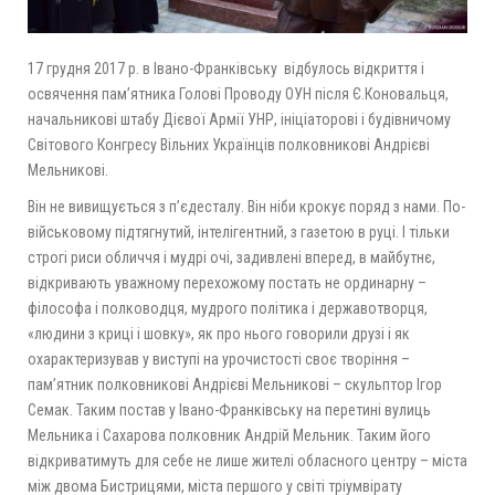
17 грудня 2017 р. в Івано-Франківську відбулось відкриття і
освячення пам’ятника Голові Проводу ОУН після Є.Коновальця,
начальникові штабу Дієвої Армії УНР, ініціаторові і будівничому
Світового Конгресу Вільних Українців полковникові Андрієві
Мельникові.
Він не вивищується з п’єдесталу. Він ніби крокує поряд з нами. По-
військовому підтягнутий, інтелігентний, з газетою в руці. І тільки
строгі риси обличчя і мудрі очі, задивлені вперед, в майбутнє,
відкривають уважному перехожому постать не ординарну –
філософа і полководця, мудрого політика і державотворця,
«людини з криці і шовку», як про нього говорили друзі і як
охарактеризував у виступі на урочистості своє творіння –
пам’ятник полковникові Андрієві Мельникові – скульптор Ігор
Семак. Таким постав у Івано-Франківську на перетині вулиць
Мельника і Сахарова полковник Андрій Мельник. Таким його
відкриватимуть для себе не лише жителі обласного центру – міста
між двома Бистрицями, міста першого у світі тріумвірату