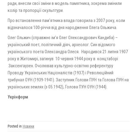
ради, внесли свої зміни в модель памятника, зокрема змінили
колір та пропорції скульптури.
Про встановлення пам’ятника влада говорила з 2007 року, коли
відзначалося 100-річчя від дня народження Олега Ольжича.
Олег Ольжич (справжнє ім’я Олег Олександрович Кандиба) –
український поет, політичний діяч, археолог. Син відомого
українського поета Олександра Олеся. Народився 21 липня 1907
року в Житомирі, загинув 10 червня 1944 року в концтаборі
Заксенгаузен. Очолював культурно-освітню референтуру
Проводу Українських Націоналістів (1937) і Революційний
трибунал ОУН (1939-1941). Заступник Голови ПУН та Голова ПУН на
українських землях (з 05.1942), Голова ПУН ОУН (1944).
Укрінформ
Posted in
Новини