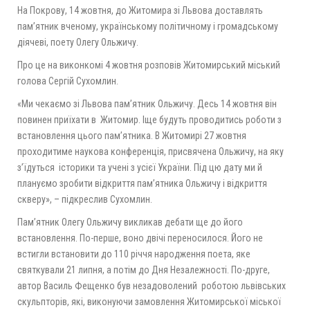
На Покрову, 14 жовтня, до Житомира зі Львова доставлять
пам’ятник вченому, українському політичному і громадському
діячеві, поету Олегу Ольжичу.
Про це на виконкомі 4 жовтня розповів Житомирський міський
голова Сергій Сухомлин.
«Ми чекаємо зі Львова пам’ятник Ольжичу. Десь 14 жовтня він
повинен приїхати в Житомир. Іще будуть проводитись роботи з
встановлення цього пам’ятника. В Житомирі 27 жовтня
проходитиме наукова конференція, присвячена Ольжичу, на яку
з’їдуться історики та учені з усієї України. Під цю дату ми й
плануємо зробити відкриття пам’ятника Ольжичу і відкриття
скверу», – підкреслив Сухомлин.
Пам’ятник Олегу Ольжичу викликав дебати ще до його
встановлення. По-перше, воно двічі переносилося. Його не
встигли встановити до 110 річчя народження поета, яке
святкували 21 липня, а потім до Дня Незалежності. По-друге,
автор Василь Фещенко був незадоволений роботою львівських
скульпторів, які, виконуючи замовлення Житомирської міської