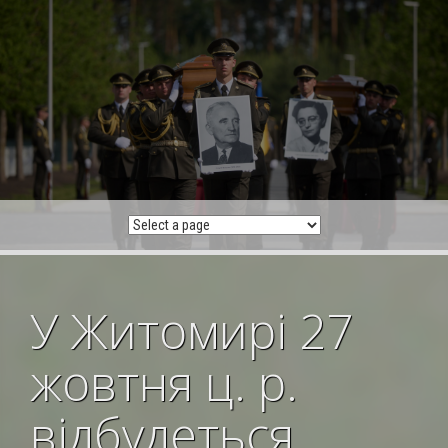
Skip
to
content
У Житомирі 27
жовтня ц. р.
відбудеться