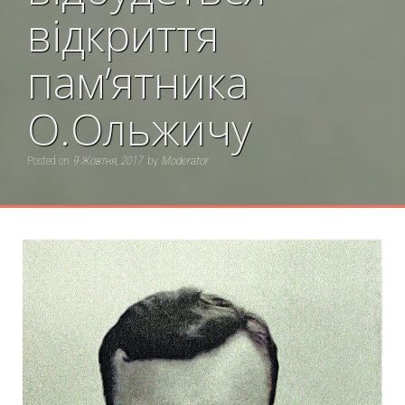
відкриття
пам’ятника
О.Ольжичу
Posted on
9 Жовтня, 2017
by
Moderator