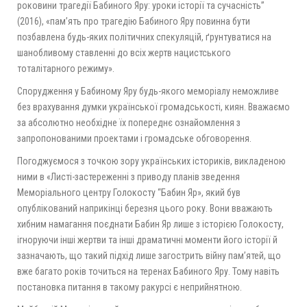
роковини трагедії Бабиного Яру: уроки історії та сучасність”
(2016), «пам’ять про трагедію Бабиного Яру повинна бути
позбавлена будь-яких політичних спекуляцій, ґрунтуватися на
шанобливому ставленні до всіх жертв нацистського
тоталітарного режиму».
Спорудження у Бабиному Яру будь-якого меморіалу неможливе
без врахування думки української громадськості, киян. Вважаємо
за абсолютно необхідне їх попереднє ознайомлення з
запропонованими проектами і громадське обговорення.
Погоджуємося з точкою зору українських істориків, викладеною
ними в «Листі-застереженні з приводу планів зведення
Меморіального центру Голокосту “Бабин Яр», який був
опублікований наприкінці березня цього року. Вони вважають
хибним намагання поєднати Бабин Яр лише з історією Голокосту,
ігноруючи інші жертви та інші драматичні моменти його історії й
зазначають, що такий підхід лише загострить війну пам’ятей, що
вже багато років точиться на теренах Бабиного Яру. Тому навіть
постановка питання в такому ракурсі є неприйнятною.