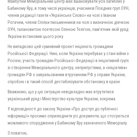
Майбутній Меморіальний центр має вшановувати усіх загиблих у
Бабиному Яру, в тому числі українців, учасників Похідних груп ОУН,
членів редакції газети «Українське Слово» на чолі з Іваном
Рогачем, членів Спілки письменників на чолі з визначною діячкою
ОУН, талановитою поетесою Оленою Телігою, пам’ятник якій уряд
України встановив цього року.
Не випадково цей сумнівний проект ініціюють громадяни
Російської Федерації. Нині, коли Україна перебуває у стані війни з
Росією, участь громадян Російської Федерації в ініціативній групі
зі створення Меморіального центру, неприпустима, а «ініціатива»
громадян РФ є завуальованим втручанням РФ у справи України,
спробою і в такий спосіб дестабілізувати обстановку в країні.
Вважаємо, що у цю ситуацію невідкладно має втрутитися
український уряд і Міністерство культури України, зокрема.
У відповідності до закону України «Про доступ до публічної
інформації» просимо оприлюднити усі документи, що стосуються
можливого спорудження у Бабиному Яру зазначеного Меморіалу.
З повагою,