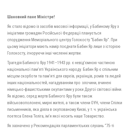
Шановний пане Міністре!
Як стало відомо із засобів масової інформації, у Бабиному Яру з
ініціативи громадян Російської Федерації планується
спорудження Меморіального центру Голокосту “Бабин Яр”. При
цьому ініціатори мають намір поєднати Бабин Яр лише з історією
Голокосту, ігноруючи інші численні жертви.
Трагедія Бабиного Яру 1941–1943 рр. є невід’ємною частиною
національної пам’яті Українського народу. Бабин Яр є спільним
місцем скорботи та пам’яті для євреїв, українців, ромів та людей
інших національностей, нагадуванням про злочини, вчинені
німецько-фашистськими окупантами у роки Другої світової війни.
Як відомо, серед жертв Бабиного Яру були також
військовополонені, мирні жителі, а також члени ОУН, члени Спілки
письменників, яка діяла в окупованому Києві, у т. ч. українська
поетеса Олена Теліга, ім’я якої носить наше Товариство.
Як зазначено у Рекомендаціях парламентських слухань “75-ті