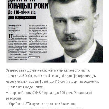
Звертаю увагу Друзів на ключові матеріали нового числа.
– невідомий О. Ольжич: дитячі і юнацькі роки (фоторозповідь
через унікальні архівні фото). До 110-річчя від дня народження;
– Заява ОУН щодо Криму;
– Інтерв’ю Голови ОУН Б. Червака до 100-річчя Української
революції;
– Україна – НАТО: курс на подальше зближення;