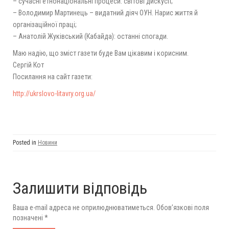
– сучасні етнонаціональні процеси: світові дискусії;
– Володимир Мартинець – видатний діяч ОУН. Нарис життя й
організаційної праці;
– Анатолій Жуківський (Кабайда): останні спогади.
Маю надію, що зміст газети буде Вам цікавим і корисним.
Сергій Кот
Посилання на сайт газети:
http://
ukrslovo-litavry.org.ua/
Posted in
Новини
Залишити відповідь
Ваша e-mail адреса не оприлюднюватиметься.
Обов’язкові поля
позначені
*