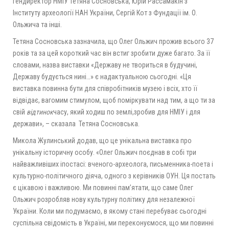
гендиректор НМІУ Тетяна Сосновська, Юрій Рассамакін з
Інституту археології НАН України, Сергій Кот з Фундації ім. О.
Ольжича та інші.
Тетяна Сосновська зазначила, що Олег Ольжич прожив всього 37
років та за цей короткий час він встиг зробити дуже багато. За її
словами, назва виставки «Державу не твориться в будучині,
Державу будується нині…» є надактуальною сьогодні. «Ця
виставка повинна бути для співробітників музею і всіх, хто її
відвідає, вагомим стимулом, щоб поміркувати над тим, а що ти за
свій
відтинок
часу, який ходиш по землі,зробив для НМІУ і для
держави», – сказала Тетяна Сосновська.
Микола Жулинський додав, що це унікальна виставка про
унікальну історичну особу. «Олег Ольжич поєднав в собі три
найважливіших іпостасі: вченого-археолога, письменника-поета і
культурно-політичного діяча, одного з керівників ОУН. Ця постать
є цікавою і важливою. Ми повинні пам’ятати, що саме Олег
Ольжич розробляв нову культурну політику для незалежної
України. Коли ми подумаємо, в якому стані перебуває сьогодні
суспільна свідомість в Україні, ми переконуємося, що ми повинні