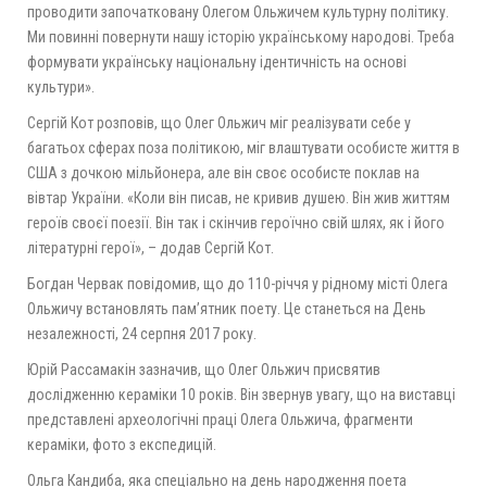
проводити започатковану Олегом Ольжичем культурну політику.
Ми повинні повернути нашу історію українському народові. Треба
формувати українську національну ідентичність на основі
культури».
Сергій Кот розповів, що Олег Ольжич міг реалізувати себе у
багатьох сферах поза політикою, міг влаштувати особисте життя в
США з дочкою мільйонера, але він своє особисте поклав на
вівтар України. «Коли він писав, не кривив душею. Він жив життям
героїв своєї поезії. Він так і скінчив героїчно свій шлях, як і його
літературні герої», – додав Сергій Кот.
Богдан Червак повідомив, що до 110-річчя у рідному місті Олега
Ольжичу встановлять пам’ятник поету. Це станеться на День
незалежності, 24 серпня 2017 року.
Юрій Рассамакін зазначив, що Олег Ольжич присвятив
дослідженню кераміки 10 років. Він звернув увагу, що на виставці
представлені археологічні праці Олега Ольжича, фрагменти
кераміки, фото з експедицій.
Ольга Кандиба, яка спеціально на день народження поета