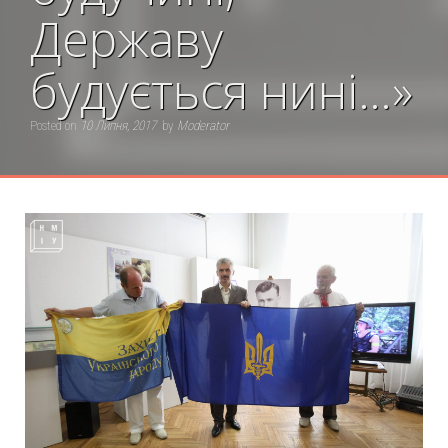
Державу
будується нині…»
Posted on
10 Липня, 2017
by
Moderator