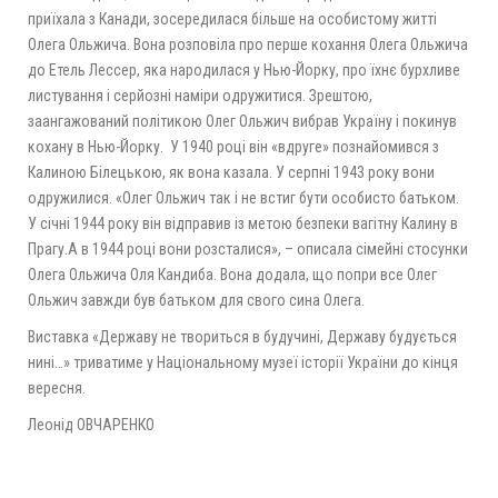
приїхала з Канади, зосередилася більше на особистому житті
Олега Ольжича. Вона розповіла про перше кохання Олега Ольжича
до Етель Лессер, яка народилася у Нью-Йорку, про їхнє бурхливе
листування і серйозні наміри одружитися. Зрештою,
заангажований політикою Олег Ольжич вибрав Україну і покинув
кохану в Нью-Йорку. У 1940 році він «вдруге» познайомився з
Калиною Білецькою, як вона казала. У серпні 1943 року вони
одружилися. «Олег Ольжич так і не встиг бути особисто батьком.
У січні 1944 року він відправив із метою безпеки вагітну Калину в
Прагу.А в 1944 році вони розсталися», – описала сімейні стосунки
Олега Ольжича Оля Кандиба. Вона додала, що попри все Олег
Ольжич завжди був батьком для свого сина Олега.
Виставка «Державу не твориться в будучині, Державу будується
нині…» триватиме у Національному музеї історії України до кінця
вересня.
Леонід ОВЧАРЕНКО