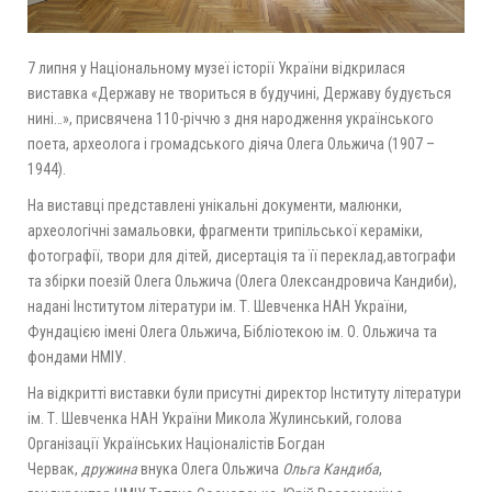
7 липня у Національному музеї історії України відкрилася
виставка «Державу не твориться в будучині, Державу будується
нині…», присвячена 110-річчю з дня народження українського
поета, археолога і громадського діяча Олега Ольжича (1907 –
1944).
На виставці представлені унікальні документи, малюнки,
археологічні замальовки, фрагменти трипільської кераміки,
фотографії, твори для дітей, дисертація та її переклад,автографи
та збірки поезій Олега Ольжича (Олега Олександровича Кандиби),
надані Інститутом літератури ім. Т. Шевченка НАН України,
Фундацією імені Олега Ольжича, Бібліотекою ім. О. Ольжича та
фондами НМІУ.
На відкритті виставки були присутні директор Інституту літератури
ім. Т. Шевченка НАН України Микола Жулинський, голова
Організації Українських Націоналістів Богдан
Червак,
дружина
внука Олега Ольжича
Ольга Кандиба
,