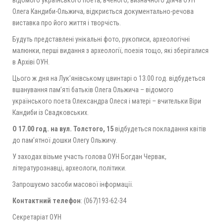
Олега Кандиби-Ольжича, відкриється документально-речова
виставка про його життя і творчість.
Будуть представлені унікальні фото, рукописи, археологічні
малюнки, перші видання з археології, поезія тощо, які зберігалися
в Архіві ОУН.
Цього ж дня на Лук’янівському цвинтарі о 13.00 год. відбудеться
вшанування пам’яті батьків Олега Ольжича – відомого
українського поета Олександра Олеся і матері – вчительки Віри
Кандиби із Свадковських.
О 17.00 год. на вул. Толстого, 15
відбудеться покладання квітів
до пам’ятної дошки Олегу Ольжичу.
У заходах візьме участь голова ОУН Богдан Червак,
літературознавці, археологи, політики.
Запрошуємо засоби масової інформації.
Контактний телефон
: (067)193-62-34
Секретаріат ОУН