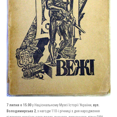
7 липня о 15.00
у Національному Музеї Історії України,
вул.
Володимирська 2
, з нагоди 110-ї річниці з дня народження
відомого українського поета, вченого, визначного діяча ОУН