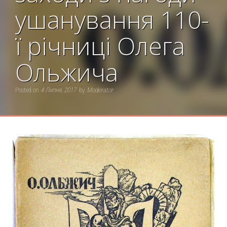
ушанування 110-
ї річниці Олега
Ольжича
Posted on
4 Липня, 2017
by
Moderator