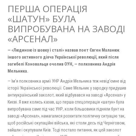
ПЕРША ОПЕРАЦІЯ
«ШАТУН» БУЛА
ВИПРОБУВАНА НА ЗАВОДІ
«АРСЕНАЛ»
— «Людиною із шовку і сталі» назвав поет Євген Маланюк
іншого активного діяча Української революції, який після
загибелі Коновальця очолив ОУН, — полковника Андрія
Мельника.
— Ім’я полковника армії УНР Андрія Мельника теж невід’ємне від
історії Української революції. Саме Мельник у зародку придушив
антиукраїнський заколот, який відбувався на заводі «Арсенал» у
Києві. Я вже колись казав, що перша спецоперація «шатун» була
випробувана саме під час УНР, коли більшовики підняли бунт на
заводі «Арсенал», намагалися розхитати політичну ситуацію так,
щоб російські окупаційні війська, які столи десь під Черніговом,
зайшли і окупували Київ. Тоді постало питання, як цей заколот