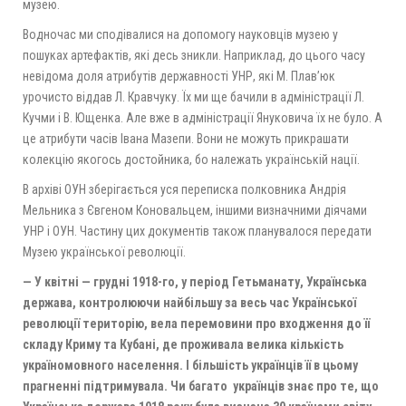
музею.
Водночас ми сподівалися на допомогу науковців музею у
пошуках артефактів, які десь зникли. Наприклад, до цього часу
невідома доля атрибутів державності УНР, які М. Плав’юк
урочисто віддав Л. Кравчуку. Їх ми ще бачили в адміністрації Л.
Кучми і В. Ющенка. Але вже в адміністрації Януковича їх не було. А
це атрибути часів Івана Мазепи. Вони не можуть прикрашати
колекцію якогось достойника, бо належать українській нації.
В архіві ОУН зберігається уся переписка полковника Андрія
Мельника з Євгеном Коновальцем, іншими визначними діячами
УНР і ОУН. Частину цих документів також планувалося передати
Музею української революції.
— У квітні — грудні 1918-го, у період Гетьманату, Українська
держава, контролюючи найбільшу за весь час Української
революції територію, вела перемовини про входження до її
складу Криму та Кубані, де проживала велика кількість
україномовного населення. І більшість українців її в цьому
прагненні підтримувала. Чи багато українців знає про те, що