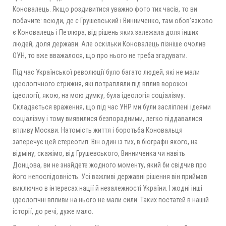
Коновалець. Якщо роздивитися уважно фото тих часів, то ви
побачите: всюди, де є Грушевський і Винниченко, там обов’язково
є Коновалець і Петлюра, від рішень яких залежала доля інших
людей, доля держави. Але оскільки Коновалець пізніше очолив
ОУН, то вже вважалося, що про нього не треба згадувати.
Під час Української революції було багато людей, які не мали
ідеологічного стрижня, які потрапляли під вплив ворожої
ідеології, якою, на мою думку, була ідеологія соціалізму.
Складається враження, що під час УНР ми були засліплені ідеями
соціалізму і тому виявилися безпорадними, легко піддавалися
впливу Москви. Натомість життя і боротьба Коновальця
заперечує цей стереотип. Він один із тих, в біографії якого, на
відміну, скажімо, від Грушевського, Винниченка чи навіть
Донцова, ви не знайдете жодного моменту, який би свідчив про
його непослідовність. Усі важливі державні рішення він приймав
виключно в інтересах нації й незалежності України. І жодні інші
ідеологічні впливи на нього не мали сили. Таких постатей в нашій
історії, до речі, дуже мало.