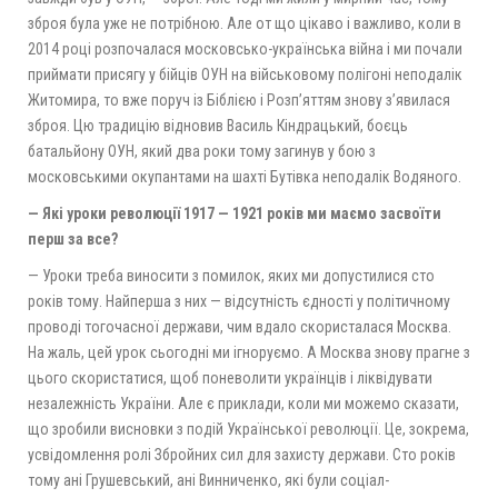
зброя була уже не потрібною. Але от що цікаво і важливо, коли в
2014 році розпочалася московсько-українська війна і ми почали
приймати присягу у бійців ОУН на військовому полігоні неподалік
Житомира, то вже поруч із Біблією і Розп’яттям знову з’явилася
зброя. Цю традицію відновив Василь Кіндрацький, боєць
батальйону ОУН, який два роки тому загинув у бою з
московськими окупантами на шахті Бутівка неподалік Водяного.
— Які уроки революції 1917 — 1921 років ми маємо засвоїти
перш за все?
— Уроки треба виносити з помилок, яких ми допустилися сто
років тому. Найперша з них — відсутність єдності у політичному
проводі тогочасної держави, чим вдало скористалася Москва.
На жаль, цей урок сьогодні ми ігноруємо. А Москва знову прагне з
цього скористатися, щоб поневолити українців і ліквідувати
незалежність України. Але є приклади, коли ми можемо сказати,
що зробили висновки з подій Української революції. Це, зокрема,
усвідомлення ролі Збройних сил для захисту держави. Сто років
тому ані Грушевський, ані Винниченко, які були соціал-