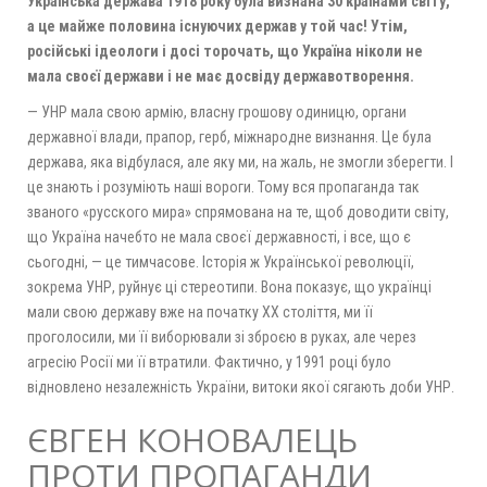
Українська держава 1918 року була визнана 30 країнами світу,
а це майже половина існуючих держав у той час! Утім,
російські ідеологи і досі торочать, що Україна ніколи не
мала своєї держави і не має досвіду державотворення.
— УНР мала свою армію, власну грошову одиницю, органи
державної влади, прапор, герб, міжнародне визнання. Це була
держава, яка відбулася, але яку ми, на жаль, не змогли зберегти. І
це знають і розуміють наші вороги. Тому вся пропаганда так
званого «русского мира» спрямована на те, щоб доводити світу,
що Україна начебто не мала своєї державності, і все, що є
сьогодні, — це тимчасове. Історія ж Української революції,
зокрема УНР, руйнує ці стереотипи. Вона показує, що українці
мали свою державу вже на початку ХХ століття, ми її
проголосили, ми її виборювали зі зброєю в руках, але через
агресію Росії ми її втратили. Фактично, у 1991 році було
відновлено незалежність України, витоки якої сягають доби УНР.
ЄВГЕН КОНОВАЛЕЦЬ
ПРОТИ ПРОПАГАНДИ