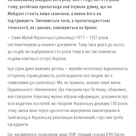
тому, російська пропаганда нав’язувала думку, що на
Майдані стоять лише галичани, а кияни його не
підтримують. Змінюються часи, а пропагандистські
технології, як і раніше, замішуються на брехні.
— Саме Музей Української революції 1917 — 1921 років
систематизував ці знання і документи. Тому така увага до нього,
до подій, які відбувалися сто років тому й які так співзвучні
подіям новітньої історії України.
Іще одна дуже важлива деталь — музейні експозиції відновлюють
історичну справедливість, розповідаючи про людей, які є
символами цієї революції. Ми, як правило, знаємо лише імена
Грушевського і Винниченка. Ще говорили про Петлюру, обережно,
але говорили. Науковці музею зібрали інформацію, документи про
всіх видатних постатей, які творили Українську державу 100 років
тому, імена яких через ідеологічні міркування замовчувалися.
Їхній вклад в Українську революцію величезний, і про них треба
нагадувати.
Це, насамперед, полковник армії УНР, перший голова ОУН Євген