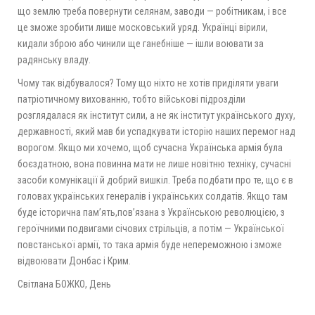
що землю треба повернути селянам, заводи — робітникам, і все
це зможе зробити лише московський уряд. Українці вірили,
кидали зброю або чинили ще ганебніше — ішли воювати за
радянську владу.
Чому так відбувалося? Тому що ніхто не хотів приділяти уваги
патріотичному вихованню, тобто військові підрозділи
розглядалася як інститут сили, а не як інститут українського духу,
державності, який мав би успадкувати історію наших перемог над
ворогом. Якщо ми хочемо, щоб сучасна Українська армія була
боєздатною, вона повинна мати не лише новітню техніку, сучасні
засоби комунікації й добрий вишкіл. Треба подбати про те, що є в
головах українських генералів і українських солдатів. Якщо там
буде історична пам’ять,пов’язана з Українською революцією, з
героїчними подвигами січових стрільців, а потім — Української
повстанської армії, то така армія буде непереможною і зможе
відвоювати Донбас і Крим.
Світлана БОЖКО, День