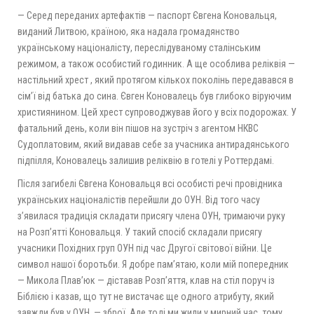
— Серед переданих артефактів — паспорт Євгена Коновальця,
виданий Литвою, країною, яка надала громадянство
українському націоналісту, переслідуваному сталінським
режимом, а також особистий годинник. А ще особлива реліквія —
настільний хрест , який протягом кількох поколінь передавався в
сім’ї від батька до сина. Євген Коновалець був глибоко віруючим
християнином. Цей хрест супроводжував його у всіх подорожах. У
фатальний день, коли він пішов на зустріч з агентом НКВС
Судоплатовим, який видавав себе за учасника антирадянського
підпілля, Коновалець залишив реліквію в готелі у Роттердамі.
Після загибелі Євгена Коновальця всі особисті речі провідника
українських націоналістів перейшли до ОУН. Від того часу
з’явилася традиція складати присягу члена ОУН, тримаючи руку
на Розп’ятті Коновальця. У такий спосіб складали присягу
учасники Похідних груп ОУН під час Другої світової війни. Це
символ нашої боротьби. Я добре пам’ятаю, коли мій попередник
— Микола Плав’юк — діставав Розп’яття, клав на стіл поруч із
Біблією і казав, що тут не вистачає ще одного атрибуту, який
завжди був у ОУН, — зброї. Але тоді ми жили у мирний час, тому