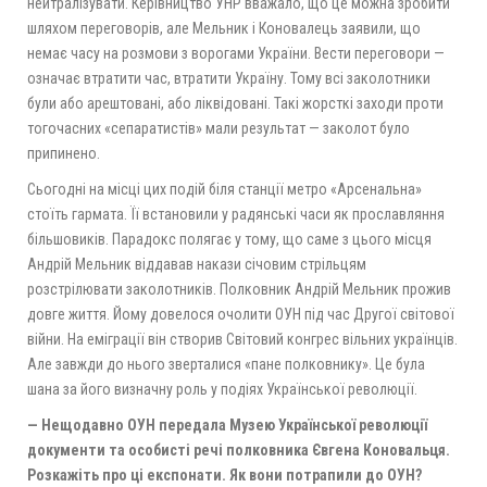
нейтралізувати. Керівництво УНР вважало, що це можна зробити
шляхом переговорів, але Мельник і Коновалець заявили, що
немає часу на розмови з ворогами України. Вести переговори —
означає втратити час, втратити Україну. Тому всі заколотники
були або арештовані, або ліквідовані. Такі жорсткі заходи проти
тогочасних «сепаратистів» мали результат — заколот було
припинено.
Сьогодні на місці цих подій біля станції метро «Арсенальна»
стоїть гармата. Її встановили у радянські часи як прославляння
більшовиків. Парадокс полягає у тому, що саме з цього місця
Андрій Мельник віддавав накази січовим стрільцям
розстрілювати заколотників. Полковник Андрій Мельник прожив
довге життя. Йому довелося очолити ОУН під час Другої світової
війни. На еміграції він створив Світовий конгрес вільних українців.
Але завжди до нього зверталися «пане полковнику». Це була
шана за його визначну роль у подіях Української революції.
— Нещодавно ОУН передала Музею Української революції
документи та особисті речі полковника Євгена Коновальця.
Розкажіть про ці експонати. Як вони потрапили до ОУН?