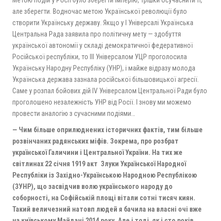
Метою подій у Росії було зберегти імперію, трішки осучаснити її,
але зберегти. Водночас метою Української революції було
створити Українську державу. Якщо у І Універсалі Українська
Центральна Рада заявила про політичну мету — здобуття
української автономії у складі демократичної федеративної
Російської республіки, то ІІІ Універсалом УЦР проголосила
Українську Народну Республіку (УНР), і майже відразу молода
Українська держава зазнала російської більшовицької агресії.
Саме у розпал бойових дій ІV Універсалом Центральної Ради було
проголошено незалежність УНР від Росії. І знову ми можемо
провести аналогію з сучасними подіями…
— Чим більше оприлюднених історичних фактів, тим більше
розвінчаних радянських міфів. Зокрема, про розбрат
української Галичини і Центральної України. На тих же
світлинах 22 січня 1919 акт Злуки Української Народної
Республіки із Західно-Українською Народною Республікою
(ЗУНР), що засвідчив волю українського народу до
соборності, на Софійській площі вітали сотні тисяч киян.
Такий величезний натовп людей я бачила на власні очі вже
на київському Майдані 2014 року. Але і тоді, як і сто років