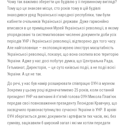
Чому так важливо зберегти цю будівлю у її первинному вигляді?
Тому що це знакове місце, сто років тому в цій будівлі
знаходився уряд Української народної республіки, там були
кабінети очільників Української держави. Дуже гармонійно
вписався в це приміщення Музей Української революції, в якому
упорядковані та систематизовані численні документи доби усіх
періодів УНР і Української революції, відтворено дух того часу.
Але найголовніше — експозиція музею ілюструє масштабність
Української революції, показує, що вона охопила всю територію
України. Адже у нас досі побутує думка, що Центральна Рада,
Гетьманат, Директорія, — це суто київські події, а не події всієї
України. А це не так.
До речі, у нас був намір розширювати співпрацю ОУН із музеєм.
Зокрема у цьому році відзначатимемо 25 років, коли останній
президент УНР на вигнанні й п’ятий голова ОУН Микола Плав’юк
передав свої повноваження президенту Леонідові Кравчуку, що
засвідчило правонаступництво сучасної України із УНР. В архіві
ОУН зберігається деякі документи і артефакти тих часів, які, без
сумніву, зацікавили б широкий загал і які ми хотіли передати