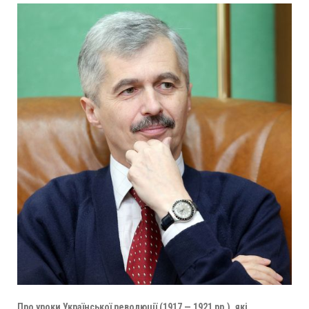
Про уроки Української революції (1917 — 1921 рр.), які