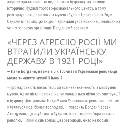
загрозу приватизації та подальшого будівництва на місці
історичної будівлі торгово-розважального центру, а тому
розгорнула акцію на захист музею і будівлі Центральної Ради.
Одними із перших цю акцію підтримали українські націоналісти на
чолі з головою організації Богданом Черваком.
«ЧЕРЕЗ АГРЕСІЮ РОСІЇ МИ
ВТРАТИЛИ УКРАЇНСЬКУ
ДЕРЖАВУ В 1921 РОЦІ»
— Пане Богдане, невже в рік 100-ліття Української революції
може зникнути музей її імені?
— Громадськість лякає перш за все невизначеність із майбутнім
музею. Адже ніхто не пояснив, чи залишиться після реконструкції
в будинку Центральної Ради Музей Української революції, чи там
з’являться нові бізнес-господарі, — говорить Богдан Червак. —
Але думаю, що зруйнувати будинок в рік сторіччя Української
революції, який є символом цієї революції, ніхто не посміє.