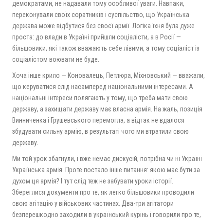
демократами, не надавали тому особливої уваги. Навпаки,
переконували своїх соратників і суспільство, що Українська
держава може відбутися без своєї армії. Логіка їхня була дуже
проста: до влади в Україні прийшли соціалісти, а в Росії —
більшовики, які також вважають себе лівими, а тому соціаліст із
соціалістом воювати не буде.
Хоча інше крило — Коновалець, Петлюра, Міхновський — вважали,
що керуватися слід насамперед національними інтересами. А
національні інтереси полягають у тому, що треба мати свою
державу, а захищати державу має власна армія. На жаль, позиція
Винниченка і Грушевського перемогла, а відтак не вдалося
збудувати сильну армію, в результаті чого ми втратили свою
державу.
Ми той урок збагнули, і вже немає дискусій, потрібна чи ні Україні
Українська армія. Проте постало інше питання: якою має бути за
духом ця армія? І тут слід теж не забувати уроки історії.
Збереглися документи про те, як легко більшовики проводили
свою агітацію у військових частинах. Два-три агітатори
безперешкодно заходили в український курінь і говорили про те,