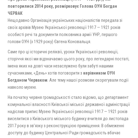
повторилися 2014 року, розмірковує Голова ОУН Богдан
ЧЕРВАК
Нещодавно Організація українських націоналістів передала зі
своїх архівів Музею Української революції 1917 — 1921 років
особисті речі та документи полковника армії УНР, першого
голови ОУН (з 1929 року) Євгена Коновальця.
Саме про ці історичні реліквії, уроки Української революції,
сторіччя якої ми відзначаємо цього року, про легендарні постаті,
імена яких на довгі часи незаслужено були забуті нашими
сучасниками, «День» хотів поговорити з
керівником ОУН
Богданом Черваком
. Але тему нашої розмови скорегували події
навколо музею.
На початку червня громадськості стало відомо, що департамент
комунальної власності Київської міської державної адміністрації
надіслав припис Музею Української революції 1917 — 1921 років
виселитися з Київського міського будинку вчителя до листопада
2017 року в зв’язку з реконструкцією приміщення. В обмеженні
доступу до будинку Центральної Ради громадськість вбачає