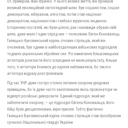
От, приміром, Іван Франко. У нього велике життя, він пройшов
великий еволюційний світоглядний шлях: був соціалістом, соціал-
демократом, лібералом, атеїстом, потім став націонал-
демократом, націоналістом і глибоко віруючою людиною.
Історичних постатей, які були цілісні, раз і назавжди обрали свій
шлях, дуже мало І один серед них — полковник Євген Коновалець.
Галицько-буковинський курінь січових стрільців, який він
очолював, був одним із найбоєздатніших військових підрозділів
тодішніх українських збройних сил. Усі намагання більшовицьких
агітаторів розкласти його зсередини не мали результату, більше
того, ті агітатори боялися до куреня наближатися, бо такого
агітатора відразу розстрілювали.
Під час УНР дуже гостро стояло питання охорони урядових
приміщень, бо їх дуже часто захоплювали якісь провокатори чи
відверті російські диверсанти. Єдиний підрозділ, який міг
забезпечити охорону, — це підрозділ Євгена Коновальця, його
бійці були дисципліновані, вірні присязі. Тобто фактично
Галицько-Буковинський курінь січових стрільців став прообразом
сучасної Національної гвардії України.