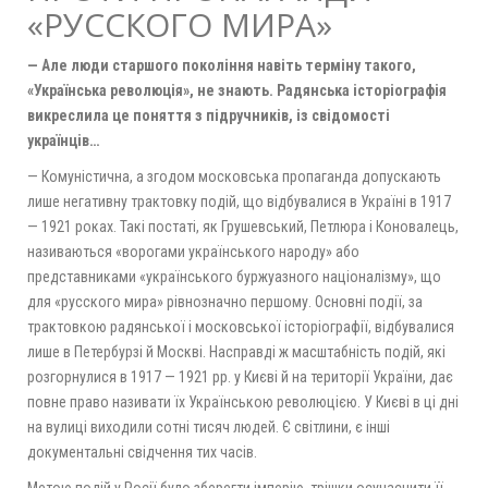
«РУССКОГО МИРА»
— Але люди старшого покоління навіть терміну такого,
«Українська революція», не знають. Радянська історіографія
викреслила це поняття з підручників, із свідомості
українців…
— Комуністична, а згодом московська пропаганда допускають
лише негативну трактовку подій, що відбувалися в Україні в 1917
— 1921 роках. Такі постаті, як Грушевський, Петлюра і Коновалець,
називаються «ворогами українського народу» або
представниками «українського буржуазного націоналізму», що
для «русского мира» рівнозначно першому. Основні події, за
трактовкою радянської і московської історіографії, відбувалися
лише в Петербурзі й Москві. Насправді ж масштабність подій, які
розгорнулися в 1917 — 1921 рр. у Києві й на території України, дає
повне право називати їх Українською революцією. У Києві в ці дні
на вулиці виходили сотні тисяч людей. Є світлини, є інші
документальні свідчення тих часів.