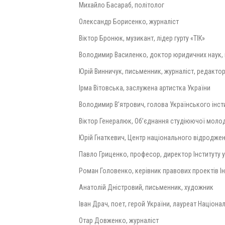
Михайло Басараб, політолог
Олександр Борисенко, журналіст
Віктор Бронюк, музикант, лідер гурту «ТІК»
Володимир Василенко, доктор юридичних наук, 
Юрій Винничук, письменник, журналіст, редакто
Ірма Вітовська, заслужена артистка України
Володимир В’ятрович, голова Українського інсти
Віктор Генералюк, Об’єднання студіюючої молод
Юрій Гнаткевич, Центр національного відроджен
Павло Гриценко, професор, директор Інституту 
Роман Головенко, керівник правових проектів І
Анатолій Дністровий, письменник, художник
Іван Драч, поет, герой України, лауреат Націона
Отар Довженко, журналіст