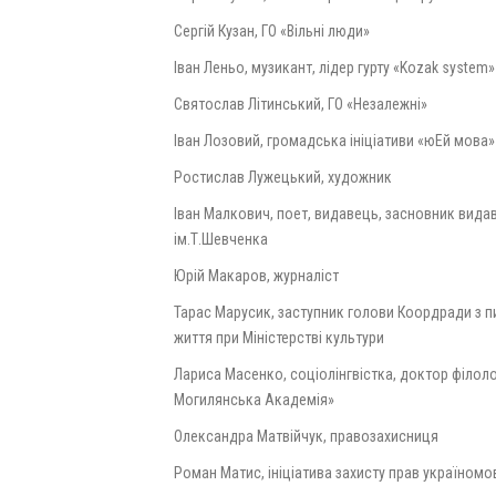
Сергій Кузан, ГО «Вільні люди»
Іван Леньо, музикант, лідер гурту «Kozak system»
Святослав Літинський, ГО «Незалежні»
Іван Лозовий, громадська ініціативи «юЕй мова»
Ростислав Лужецький, художник
Іван Малкович, поет, видавець, засновник видав
ім.Т.Шевченка
Юрій Макаров, журналіст
Тарас Марусик, заступник голови Коордради з п
життя при Міністерстві культури
Лариса Масенко, соціолінгвістка, доктор філоло
Могилянська Академія»
Олександра Матвійчук, правозахисниця
Роман Матис, ініціатива захисту прав україномо