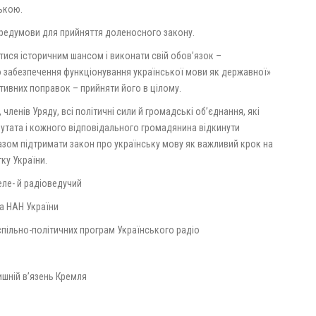
ькою.
 передумови для прийняття доленосного закону.
ися історичним шансом і виконати свій обов’язок –
 забезпечення функціонування української мови як державної»
тивних поправок – прийняти його в цілому.
ленів Уряду, всі політичні сили й громадські об’єднання, які
утата і кожного відповідального громадянина відкинути
разом підтримати закон про українську мову як важливий крок на
ку України.
ле- й радіоведучий
а НАН України
спільно-політичних програм Українського радіо
ишній в’язень Кремля