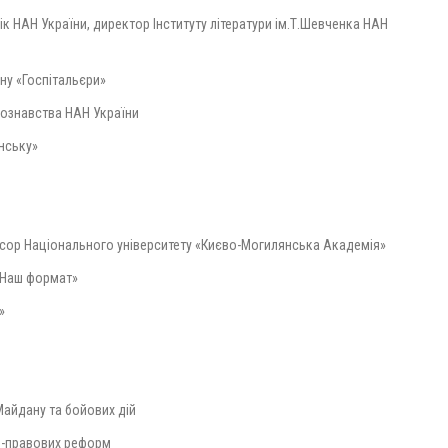
к НАН України, директор Інституту літератури ім.Т.Шевченка НАН
ну «Госпітальєри»
нознавства НАН України
їнську»
офесор Національного університету «Києво-Могилянська Академія»
«Наш формат»
»
Майдану та бойових дій
ко-правових реформ