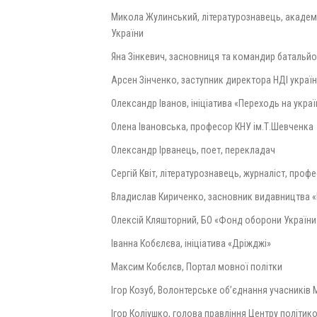
Микола Жулинський, літературознавець, академі
України
Яна Зінкевич, засновниця та командир батальйо
Арсен Зінченко, заступник директора НДІ украї
Олександр Іванов, ініціатива «Переходь на укра
Олена Івановська, професор КНУ ім.Т.Шевченка
Олександр Ірванець, поет, перекладач
Сергій Квіт, літературознавець, журналіст, пр
Владислав Кириченко, засновник видавництва 
Олексій Кляшторний, БО «Фонд оборони України
Іванна Кобєлєва, ініціатива «Дріжджі»
Максим Кобєлєв, Портал мовної політки
Ігор Козуб, Волонтерське об’єднання учасників 
Ігор Коліушко, голова правління Центру політи