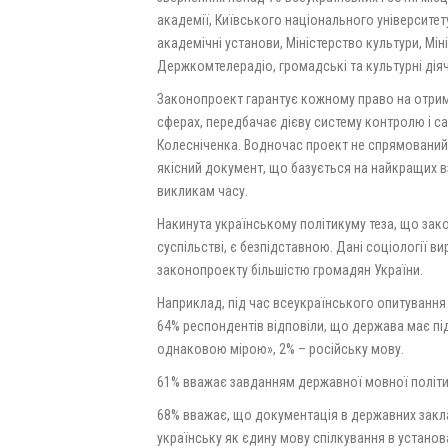
академії, Київського національного університету
академічні установи, Міністерство культури, Міні
Держкомтелерадіо, громадські та культурні діяч
Законопроект гарантує кожному право на отрима
сферах, передбачає дієву систему контролю і са
Колесніченка. Водночас проект не спрямований
якісний документ, що базується на найкращих в
викликам часу.
Накинута українському політикуму теза, що зак
суспільстві, є безпідставною. Дані соціології 
законопроекту більшістю громадян України.
Наприклад, під час всеукраїнського опитування 
64% респондентів відповіли, що держава має пі
однаковою мірою», 2% – російську мову.
61% вважає завданням державної мовної політик
68% вважає, що документація в державних закл
українську як єдину мову спілкування в установа