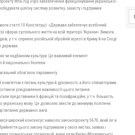
опроекту №5670д «Про забезпечення функціонування у
країнської
обудувати цілісну систему розвитку, захисту і підтримки
По
оги статті 10 Конституції: «Держава забезпечує всебічний
іх сферах суспільного життя на всій території України». Вимоги,
в, у т.ч. сприяло російській збройній агресії в Криму й на Сході
ті держави.
ня чи надбанням культури. Це важливий елемент
і й національної безпеки.
нагальний обов’язок парламенту.
комітетом з питань культури й духовності, а його співавторами
зростаюче усвідомлення важливості цього питання.
ли представники 6 фракцій та позафракційні, у т.ч. більшість
о українську мову. Це дозволяє звести до мінімуму політичні
ді питання державної ваги.
вся широкий консенсус навколо законопроекту 5670, який ліг в
ийняття цього закону підтримали у своїх листах, заявах і
цевих громадських організацій, вчені ради Києво-Могилянської