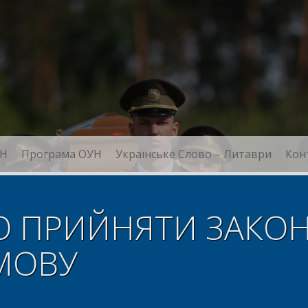
Н
Програма ОУН
Українське Слово – Литаври
Кон
О ПРИЙНЯТИ ЗАКОН
МОВУ