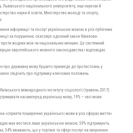
, Львівського національного університету, інші наукові й
стерство науки й освіти, Міністерство молоді та спорту,
і.
ння інформації та послуг українською мовою в усіх публічних
нкції за порушення, скасовує одіозний закон Ківалова-
 проти жодних мов чи національних меншин. Це системний
зірцях європейського мовного законодавства і відповідає
он про державну мову буцімто призведе до протистоянь у
виразно свідчать про підтримку ключових положень
Київського міжнародного інституту соціології (травень 2017)
дтримувати насамперед українську мову, 19% – «всі мови
и «сприяти поширенню української мови в усіх сферах життя».
адах має вестися лише українською мовою, 59% підтримують
х, 54% вважають, що у торгівлі та сфері послуг на звернення