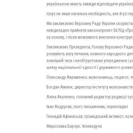
українською мають завжди відповідати українс
Існує не лише нагальна необхідність, але й усі
Ми закликаємо Верховну Раду України скористат
невідкладно прийняти законопроект 5670д «Про
за основу, і після можливого внесення конструк
Закликаємо Президента, Голову Верховної Ради, ч
розуміють вагу питання, кожного народного деп
зовнішній тиск і необґрунтовані упередження і 
шляху національної єдності і державного розвит
Олександр Авраменко, мовознавець, педагог, те
Богдан Ажнюк, директор інституту мовознавств
Аліна Акуленко, головний редактор редакції су
Іван Андрусяк, поет, письменник, перекладач
Геннадій Афанасьєв, громадський активіст, кол
Мирослава Барчук, телеведуча