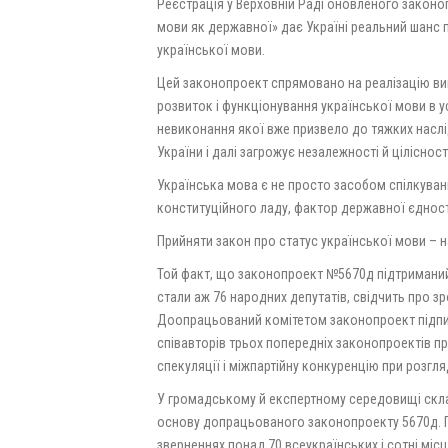
Реєстрація у Верховній Раді оновленого закон
мови як державної» дає Україні реальний шанс п
української мови.
Цей законопроект спрямовано на реалізацію вим
розвиток і функціонування української мови в ус
невиконання якої вже призвело до тяжких наслідкі
України і далі загрожує незалежності й ціліснос
Українська мова є не просто засобом спілкуван
конституційного ладу, фактор державної єдност
Прийняти закон про статус української мови – 
Той факт, що законопроект №5670д підтриманий 
стали аж 76 народних депутатів, свідчить про 
Доопрацьований комітетом законопроект підписа
співавторів трьох попередніх законопроектів пр
спекуляції і міжпартійну конкуренцію при розгля
У громадському й експертному середовищі скла
основу допрацьованого законопроекту 5670д. Пр
зверненнях понад 70 всеукраїнських і сотні міс