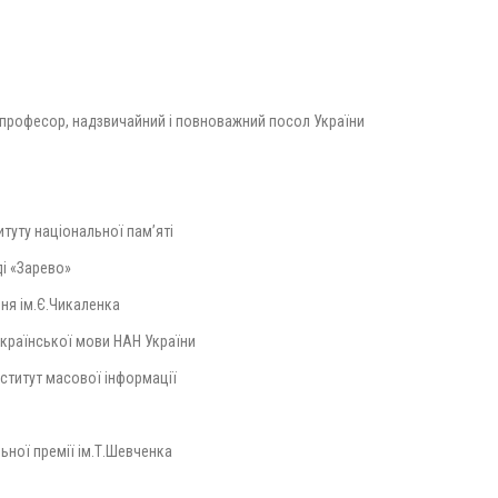
професор, надзвичайний і повноважний посол України
р
туту національної пам’яті
і «Зарево»
ня ім.Є.Чикаленка
української мови НАН України
нститут масової інформації
льної премії ім.Т.Шевченка