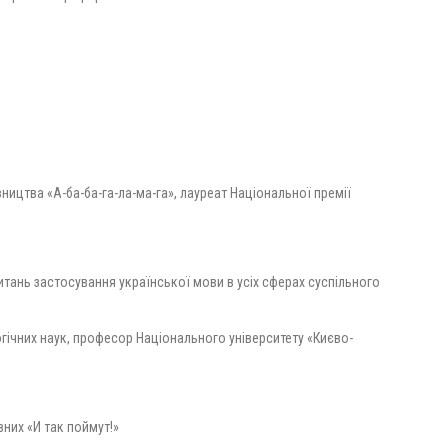
ництва «А-ба-ба-га-ла-ма-га», лауреат Національної премії
итань застосування української мови в усіх сферах суспільного
гічних наук, професор Національного університету «Києво-
вних «И так поймут!»