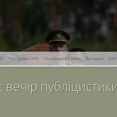
Н
Програма ОУН
Українське Слово – Литаври
Кон
: вечір публіцистик