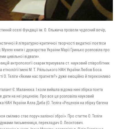
стинній оселі Фундації ім. О. Ольжича провели чудесний вечір,
истичної й літературно-критичної творчості видатної поетеси
 Музею книги і друкарства України Марії Гринько розповіла про
еми цивільної відваги».
озицій антропології охарактеризувала ст. науковий співробітник
 етноло́гії і́мені М. Т. Ри́льського НАН Украї́ни Любов Боса.
тті О. Теліги «Якими нас прагнете?» дуже емоційно й переконливо
талант Є. Маланюка. І коли вийшла відома нині збірка поета
я дати на неї рецензію. Про все це розповіла науковий
енка НАН України Алла Диба (О. Теліга «Рецензія на збірку Євгена
оя сміливо стає поруч залізної зброї». Про статтю О. Теліги
здумами письменниця, перекладач О. Леонтович.