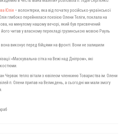
академію в честь Івана Мазепи» розповіла п. Лідія Сергієнко.
ва Юлія
– волонтерки, яка від початку російсько-української
Юлія глибоко перейнялася поезією Олени Теліги, поклала на
лова, на минулому нашому вечорі, який був присвячений
, його читав у власному перекладі грузинською мовою Рауль
і вона виконує перед бійцями на фронті. Вони не залишили
ізації «Маскувальна сітка на Вежі над Дніпром», які
 костюми.
дан Червак тепло вітали з ювілеєм членкиню Товариства ім. Олени
вілей п. Олени припав на Великдень, а сьогодні ми мали змогу
а.
араб