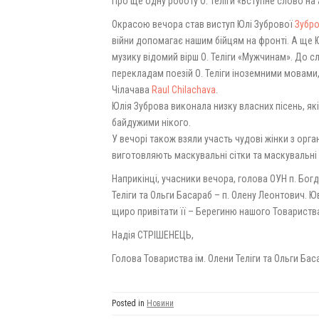
Про ще одну роботу О. Теліги «Вступне слово на 
Окрасою вечора став виступ Юлі Зубрової
Зубро
війни допомагає нашим бійцям на фронті. А ще 
музику відомий вірш О. Теліги «Мужчинам». До с
перекладам поезій О. Теліги іноземними мовами
Чілачава
Raul Chilachava
.
Юлія Зуброва виконала низку власних пісень, як
байдужими нікого.
У вечорі також взяли участь чудові жінки з орган
виготовляють маскувальні сітки та маскувальні
Наприкінці, учасники вечора, голова ОУН п. Бог
Теліги та Ольги Басараб – п. Олену Леонтович. Ю
щиро привітати її – Берегиню нашого Товариств
Надія СТРІШЕНЕЦЬ,
Голова Товариства ім. Олени Теліги та Ольги Бас
Posted in
Новини