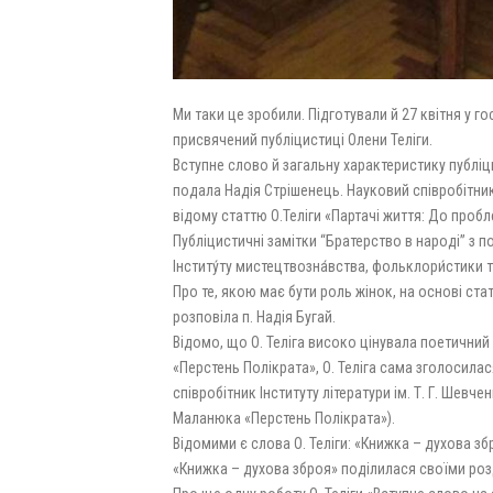
Ми таки це зробили. Підготували й 27 квітня у го
присвячений публіцистиці Олени Теліги.
Вступне слово й загальну характеристику публіц
подала Надія Стрішенець. Науковий співробітник
відому статтю О.Теліги «Партачі життя: До пробл
Публіцистичні замітки “Братерство в народі” з п
Інститу́ту мистецтвозна́вства, фольклори́стики та
Про те, якою має бути роль жінок, на основі ста
розповіла п. Надія Бугай.
Відомо, що О. Теліга високо цінувала поетичний 
«Перстень Полікрата», О. Теліга сама зголосилас
співробітник Інституту літератури ім. Т. Г. Шевч
Маланюка «Перстень Полікрата»).
Відомими є слова О. Теліги: «Книжка – духова збр
«Книжка – духова зброя» поділилася своїми ро